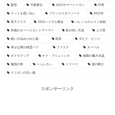
髪型
竹葉軍伝
2023サマーシーズン
印章
ラットを思い出に
ブラックスターソード
2022年
双子クラス
2022ハイデル宴会
バレノスのメイン依頼
冬眠のヌーベリカントアーマー
私の幼い天使
ユズ茶
願いが込められた箱
防具
ダビド・ピント
幸せな闇の精霊バフ
ファラク
ヌーベル
オドラクシア
ナク・ブリュッシカ
無限の魔力水晶
魅惑の実
シェレカン
トリード
謎の騎士
ドリガンの古い箱
スポンサーリンク