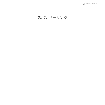
ルを用意して配達しておきました。これ
2023.04.29
で、8周年パーティーの招待状ももらえた
ので、今から楽しみにしておくことがで
きるようになりましたｗ
スポンサーリンク