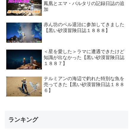
鳳凰とエマ・バルタリの記録日誌の追
加
赤ん坊のベル退治に参加してきました
【黒い砂漠冒険日誌１８８８】
＜星を愛した＞ラマに遭遇できたけど
知識が出なかった【黒い砂漠冒険日誌
１８８７】
テルミアンの海辺で釣れた特別な魚を
売ってきた【黒い砂漠冒険日誌１８８
６】
ランキング