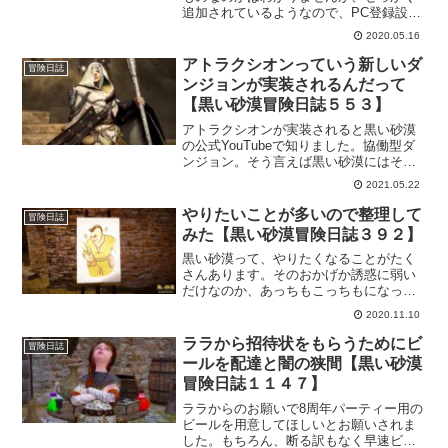
追加されているようなので、PC登録設定
しておきます。最大で5台まで登録できる
2020.05.16
みたいなので、違う場所でも遊ぶなら登
録しておくといいかもですね。
アトラクシオンっていう新しいダ
冒険日誌
ンジョンが実装されるんだって
【黒い砂漠冒険日誌５５３】
アトラクシオンが実装されると黒い砂漠
の公式YouTubeで知りました。協働型ダ
ンジョン。そう言えば黒い砂漠にはそう
いったの無かったね。って感じですが。
2021.05.22
もともとソロプレイなのでスルーなんで
すが、ストーリーとか面白かったのでつ
やりたいことが多いので整理して
冒険日誌
い見入ってしまったｗ
みた【黒い砂漠冒険日誌３９２】
黒い砂漠って、やりたくなることがたく
さんあります。そのおかげか誘惑に弱い
だけなのか、あっちもこっちもになって
しまいます。結局何も進まないｗそんな
2020.11.10
状況になりつつあるので、やりたいこと
を整理して進めていこうかと。個人的な
ララから招待状をもらうためにビ
冒険日誌
メモっぽくなってます。
ールを配達と闇の狭間【黒い砂漠
冒険日誌１１４７】
ララからのお願いで8周年パーティー用の
ビールを用意してほしいとお願いされま
した。もちろん、断る訳もなく早速ビー