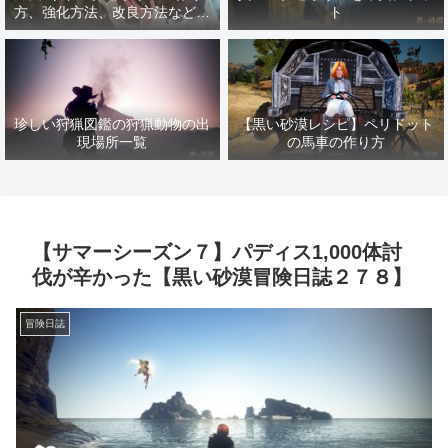
方、強化方法、改良方法などま
ト
とめ【黒い砂漠冒険日誌１４１
７】
珍しい狩猟図鑑の狩猟動物の出
【黒い砂漠レシピ】ペリドット
現場所一覧
の馬車の作り方
【サマーシーズン７】パディス1,000体討
伐が辛かった【黒い砂漠冒険日誌２７８】
冒険日誌