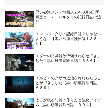
黒い砂漠メンテ情報2026年8月6日|黒
鳳凰とエマ・バルタリの記録日誌の追
加
エマ・バルタリの記録日誌？じゃない
ような…【黒い砂漠冒険日誌１８８
９】
エダナの防具解放依頼終わらせてきま
した【黒い砂漠冒険日誌１６６６】
エルビアのクザカ退治を終わらせるこ
とができました【黒い砂漠冒険日誌１
６８９】
太古が眠る防具の作り方と強化アイテ
ム【黒い砂漠冒険日誌１３０４】