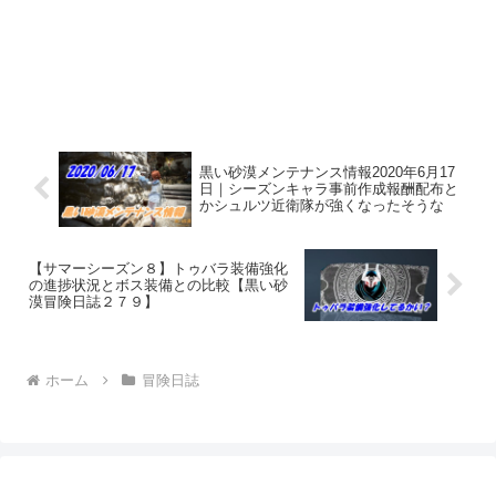
黒い砂漠メンテナンス情報2020年6月17
日｜シーズンキャラ事前作成報酬配布と
かシュルツ近衛隊が強くなったそうな
【サマーシーズン８】トゥバラ装備強化
の進捗状況とボス装備との比較【黒い砂
漠冒険日誌２７９】
ホーム
冒険日誌