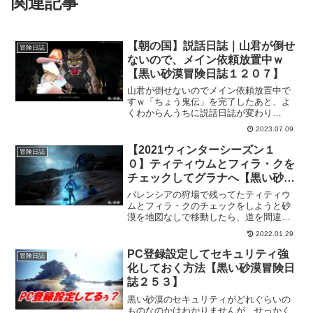
関連記事
【朝の国】説話日誌｜山君が倒せ
冒険日誌
ないので、メイン依頼放置中ｗ
【黒い砂漠冒険日誌１２０７】
山君が倒せないのでメイン依頼放置中で
すｗ「ちょう鬼伝」を完了したあと、よ
くわからんうちに説話日誌が変わり
「？？」となって困惑。その後、イベン
2023.07.09
トがあったことを思い出して、黒い祠に
行って見るものの「？？？」とさらに困
【2021ウィンターシーズン１
冒険日誌
惑ｗそして、山君が倒せないと…しばら
０】ティティウムとフィラ・クを
くは違う事して気分転換しておきます。
チェックしてグラナへ【黒い砂漠
冒険日誌７４６】
バレンシアの狩場で残ってたティティウ
ムとフィラ・クのチェックをしようと砂
漠を地図なしで移動したら、道を間違え
たようで海にでましたｗびっくりしたも
2022.01.29
のの綺麗だったので一旦落ち着いてか
ら、再スタートし狩場チェックも終わっ
PC登録設定してセキュリティ強
冒険日誌
たので、グラナに向かいます。
化しておく方法【黒い砂漠冒険日
誌２５３】
黒い砂漠のセキュリティがどれぐらいの
ものなのかはわかりませんが、せっかく