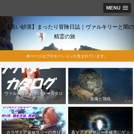
MENU
【黒い砂漠】まったり冒険日誌｜ヴァルキリーと闇の
精霊の旅
本ページはプロモーションが含まれています。
ヴァルキリーのアバターカタロ
グ
装備と強化
カラザドアクセサリーの作り
真Ⅴアクセサリーを確実にゲッ