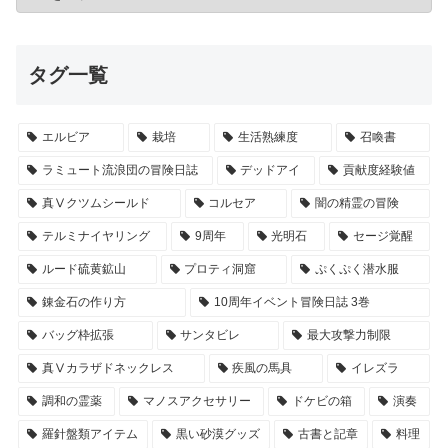
タグ一覧
エルビア
栽培
生活熟練度
召喚書
ラミュート流浪団の冒険日誌
デッドアイ
貢献度経験値
真Ⅴクツムシールド
コルセア
闇の精霊の冒険
テルミナイヤリング
9周年
光明石
セージ覚醒
ルード硫黄鉱山
プロティ洞窟
ぷくぷく潜水服
錬金石の作り方
10周年イベント冒険日誌 3巻
バッグ枠拡張
サンタビレ
最大攻撃力制限
真Ⅴカラザドネックレス
疾風の馬具
イレズラ
調和の霊薬
マノスアクセサリー
ドケビの箱
演奏
羅針盤類アイテム
黒い砂漠グッズ
古書と記章
料理