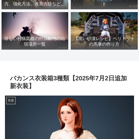
方、強化方法、改良方法などま
ト
とめ【黒い砂漠冒険日誌１４１
７】
珍しい狩猟図鑑の狩猟動物の出
【黒い砂漠レシピ】ペリドット
現場所一覧
の馬車の作り方
バカンス衣装箱3種類【2025年7月2日追加
新衣装】
衣装