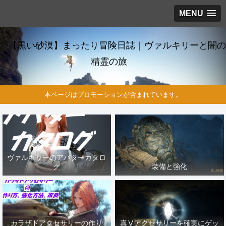
MENU
【黒い砂漠】まったり冒険日誌｜ヴァルキリーと闇の
精霊の旅
本ページはプロモーションが含まれています。
ヴァルキリーのアバターカタロ
グ
装備と強化
カラザドアクセサリーの作り
真Ⅴアクセサリーを確実にゲッ