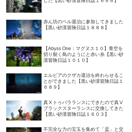
した【黒い砂漠冒険日誌１６６６】
赤ん坊のベル退治に参加してきました
【黒い砂漠冒険日誌１８８８】
【Abyss One：マグヌス１０】青空を
切り裂く鳥のようにと赤い糸【黒い砂
漠冒険日誌１０１０】
エルビアのクザカ退治を終わらせるこ
とができました【黒い砂漠冒険日誌１
６８９】
真Ⅹトゥバラランスにできたので真Ⅴ
ブラックスターランスに交換してきた
【黒い砂漠冒険日誌１６０３】
不完全な力の宝玉を集めて「盃」と交