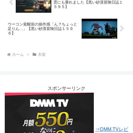
雲にも乗れました【黒い砂漠冒険日誌１
５９５】
ウーコン覚醒前の操作感「ん？ちょっと
足りん…」【黒い砂漠冒険日誌１５９
６】
ホーム
衣装
スポンサーリンク
⇒DMM.TVレビ