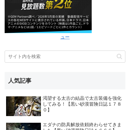
ュー
人気記事
渇望する太古の結晶で太古装備を強化
してみる！【黒い砂漠冒険日誌１７８
０】
エダナの防具解放依頼終わらせてきま