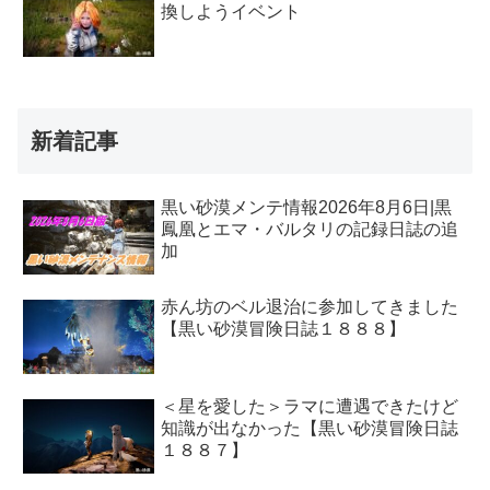
換しようイベント
新着記事
黒い砂漠メンテ情報2026年8月6日|黒
鳳凰とエマ・バルタリの記録日誌の追
加
赤ん坊のベル退治に参加してきました
【黒い砂漠冒険日誌１８８８】
＜星を愛した＞ラマに遭遇できたけど
知識が出なかった【黒い砂漠冒険日誌
１８８７】