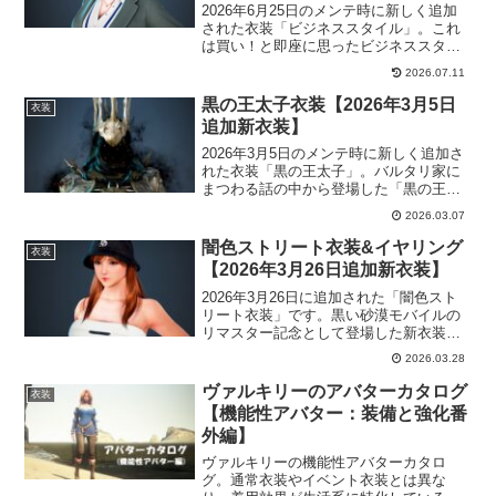
2026年6月25日のメンテ時に新しく追加
された衣装「ビジネススタイル」。これ
は買い！と即座に思ったビジネススタイ
ルの登場です！私こういう雰囲気大好物
2026.07.11
なんですよねｗ黒い砂漠の世界感として
はどうかと思うところもありますけど、
黒の王太子衣装【2026年3月5日
衣装
今更ですしね！
追加新衣装】
2026年3月5日のメンテ時に新しく追加さ
れた衣装「黒の王太子」。バルタリ家に
まつわる話の中から登場した「黒の王太
子」衣装。ストーリーを進めればより没
2026.03.07
入できるかもしれません。黒の王太子衣
装は常時販売となります。
闇色ストリート衣装&イヤリング
衣装
【2026年3月26日追加新衣装】
2026年3月26日に追加された「闇色スト
リート衣装」です。黒い砂漠モバイルの
リマスター記念として登場した新衣装。
闇色ストリート衣装&闇色ストリートイヤ
2026.03.28
リングは、常時販売になります。闇色ス
トリート衣装マントONマントOFFヘルム
ヴァルキリーのアバターカタログ
衣装
■基本商品■...
【機能性アバター：装備と強化番
外編】
ヴァルキリーの機能性アバターカタロ
グ。通常衣装やイベント衣装とは異な