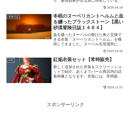
り、着用効果が生活系に特化しているア
バターとなります。採集したい時や馬放
2026.04.19
置したい時などに便利な衣装が揃ってい
ますので、余裕のある時にでも購入して
冬眠のヌーベリカントヘルムと血
冒険日誌
みるといいかもです。
を纏ったブラックストーン【黒い
砂漠冒険日誌１４６４】
血を纏ったヌーベルの裂けた角と交換で
きる衣装「ヌーベリカントヘルム」を獲
得してきました。ヌーベル出現場所に居
るキャラで行ってきました。交換した後
2025.01.04
は、血を纏ったブラックストーンを作っ
て、強化も少しだけ強化もしておきまし
紅焔衣装セット【常時販売】
衣装
た、時間はかかりそうです。
新しく追加された衣装をスクリーンショ
ットで紹介。あくまでパール商店内の試
着画像となります。衣装には、常時販売
のものと期間限定の販売がありますし、
期間限定の衣装でも後日常時販売になる
2024.12.07
衣装もあります。なので常時販売される
のを待つというのも手ですｗ
スポンサーリンク