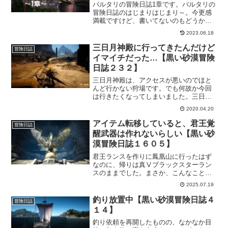
バルタリの冒険日誌1章です。バルタリの
冒険日誌のはじまりはじまり～。今更感
満載ですけど、書いてないのもどうかと
思ったので書いておきます。
2023.06.18
三日月神殿に行ってきたんだけど
冒険日誌
イマイチだった…【黒い砂漠冒険
日誌２３２】
三日月神殿は、アクセスが悪いのでほと
んど行かない狩場です。でも何故か今回
は行きたくなってしまいました。三日月
リングが出ればラッキーですけど、いつ
2020.04.20
ものごとく古語で記録された巻物を狙っ
ていきます。が。思ったより結果がよく
アイテム転移していると、君王覚
冒険日誌
なかったんですけど…。
醒武器は作れないらしい【黒い砂
漠冒険日誌１６０５】
君王ランスを作りに鳳凰山に行ったはず
なのに、帰りは真Ⅴブラックスターラン
スのままでした。まさか、こんなことに
なるとは思いもしませんでした…。死し
2025.07.19
た神の鎧は出来たのになんで？？という
切ない気持ちのまま戻ってきてから気付
釣り放置中【黒い砂漠冒険日誌４
冒険日誌
いたことがありました！
１４】
釣り依頼を再開したものの、なかなか目