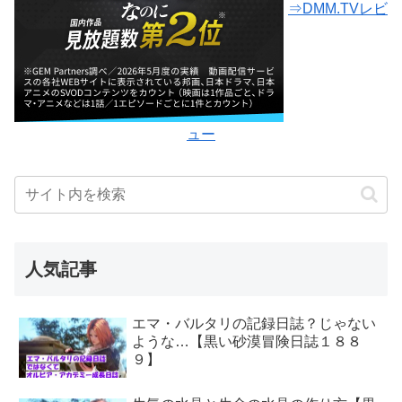
⇒DMM.TVレビ
ュー
人気記事
エマ・バルタリの記録日誌？じゃない
ような…【黒い砂漠冒険日誌１８８
９】