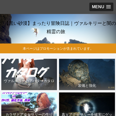
MENU
【黒い砂漠】まったり冒険日誌｜ヴァルキリーと闇の
精霊の旅
本ページはプロモーションが含まれています。
ヴァルキリーのアバターカタロ
グ
装備と強化
カラザドアクセサリーの作り
真Ⅴアクセサリーを確実にゲッ