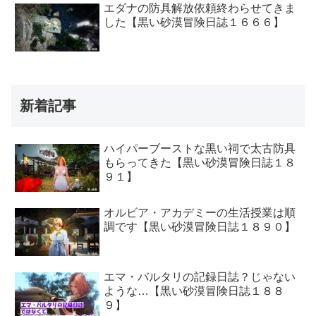
エダナの防具解放依頼終わらせてきま
した【黒い砂漠冒険日誌１６６６】
新着記事
ハイパーブーストな黒い祠で太古防具
もらってきた【黒い砂漠冒険日誌１８
９１】
オルビア・アカデミーの生活授業は順
調です【黒い砂漠冒険日誌１８９０】
エマ・バルタリの記録日誌？じゃない
ような…【黒い砂漠冒険日誌１８８
９】