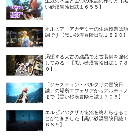
生気の水晶と生命の水晶の作り方【黒
い砂漠冒険日誌１６５５】
オルビア・アカデミーの生活授業は順
調です【黒い砂漠冒険日誌１８９０】
渇望する太古の結晶で太古装備を強化
してみる！【黒い砂漠冒険日誌１７８
０】
「ジャスティン・バルタリの冒険日
誌」の場所エフェリアからアルティノ
まで【黒い砂漠冒険日誌１７０６】
エルビアのクザカ退治を終わらせるこ
とができました【黒い砂漠冒険日誌１
６８９】