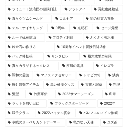
ラミュート流浪団の冒険日誌
デッドアイ
貢献度経験値
真Ⅴクツムシールド
コルセア
闇の精霊の冒険
テルミナイヤリング
9周年
光明石
セージ覚醒
ルード硫黄鉱山
プロティ洞窟
ぷくぷく潜水服
錬金石の作り方
10周年イベント冒険日誌 3巻
バッグ枠拡張
サンタビレ
最大攻撃力制限
真Ⅴカラザドネックレス
疾風の馬具
イレズラ
調和の霊薬
マノスアクセサリー
ドケビの箱
演奏
羅針盤類アイテム
黒い砂漠グッズ
古書と記章
料理
髪型
竹葉軍伝
2023サマーシーズン
印章
ラットを思い出に
ブラックスターソード
2022年
双子クラス
2022ハイデル宴会
バレノスのメイン依頼
冬眠のヌーベリカントアーマー
私の幼い天使
ユズ茶