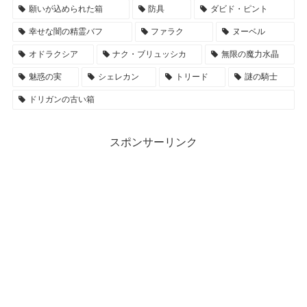
願いが込められた箱
防具
ダビド・ピント
幸せな闇の精霊バフ
ファラク
ヌーベル
オドラクシア
ナク・ブリュッシカ
無限の魔力水晶
魅惑の実
シェレカン
トリード
謎の騎士
ドリガンの古い箱
スポンサーリンク