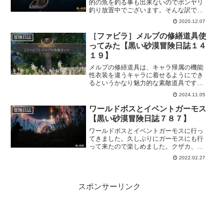
的の魚を釣る事も出来ないのでボンヤリ
釣り放置中でございます。そんな訳で、
今回は特に何にも起きる事なく…。い
2020.12.07
え、雪が降ってきました。程度の記事と
なっております。
［ファビラ］メルブの修繕道具使
冒険日誌
ってみた【黒い砂漠冒険日誌１４
１９】
メルブの修繕道具は、キャラ帰属の機能
性衣装を違うキャラに着せるようにでき
るというかなり魅力的な素敵道具です。
今回は錬金術の「ファビラ」で使ってみ
2024.11.05
ました。マイレージ商店でしか買えない
のも限定的で面白い仕様です。
ワールドボスとイベントガーモス
冒険日誌
【黒い砂漠冒険日誌７８７】
ワールドボスとイベントガーモスに行っ
てきました。久しぶりにガーモスにも行
って来たので楽しめました。クザカ、ヌ
ーベル、カランダ、ガーモス。強いクツ
2022.02.27
ムには行ってません。ギミック理解出来
てないしｗもっといい報酬貰えるように
頑張らないとです。
スポンサーリンク