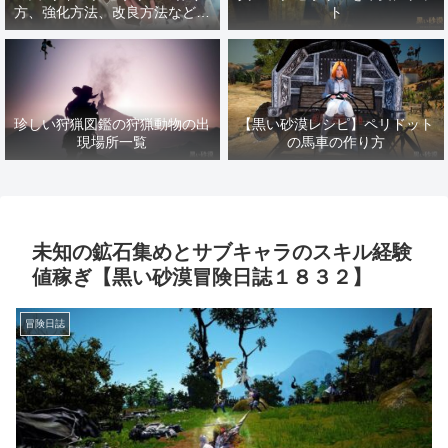
方、強化方法、改良方法などま
ト
とめ【黒い砂漠冒険日誌１４１
７】
珍しい狩猟図鑑の狩猟動物の出
【黒い砂漠レシピ】ペリドット
現場所一覧
の馬車の作り方
未知の鉱石集めとサブキャラのスキル経験
値稼ぎ【黒い砂漠冒険日誌１８３２】
冒険日誌