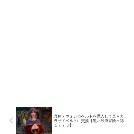
真Ⅳデヴォレカベルトを購入して真Ⅴカ
ラザドベルトに交換【黒い砂漠冒険日誌
１７７３】