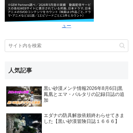
ュー
人気記事
黒い砂漠メンテ情報2026年8月6日|黒
鳳凰とエマ・バルタリの記録日誌の追
加
エダナの防具解放依頼終わらせてきま
した【黒い砂漠冒険日誌１６６６】