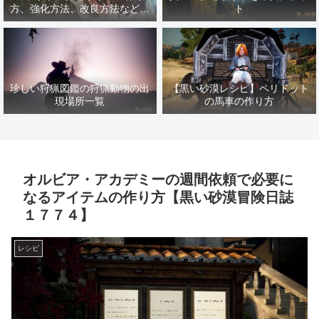
方、強化方法、改良方法などま
ト
とめ【黒い砂漠冒険日誌１４１
７】
珍しい狩猟図鑑の狩猟動物の出
【黒い砂漠レシピ】ペリドット
現場所一覧
の馬車の作り方
オルビア・アカデミーの週間依頼で必要に
なるアイテムの作り方【黒い砂漠冒険日誌
１７７４】
レシピ