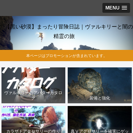
MENU
【黒い砂漠】まったり冒険日誌｜ヴァルキリーと闇の
精霊の旅
本ページはプロモーションが含まれています。
ヴァルキリーのアバターカタロ
グ
装備と強化
カラザドアクセサリーの作り
真Ⅴアクセサリーを確実にゲッ