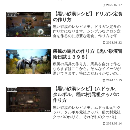
うことを知ったので、最近エリクサーや
2025.02.17
霊薬の作り方に興味深々な私にはすごく
役立ってくれるはずです！
【黒い砂漠レシピ】ドリガン定食
レシピ
の作り方
黒い砂漠のレシピメモ。ドリガン定食の
作り方になります。シンプルなクロン定
食を作るのに必要な定食。作り方は何種
類かある内の一つとなるので、ドリガン
2023.08.22
定食がないとシンプルなクロン定食が作
れないというわけではありません。あく
疾風の馬具の作り方【黒い砂漠冒
レシピ
までも選択の一つということで。
険日誌１３９８】
疾風の馬具の作り方。馬具を自分で作る
ならまずはここから。そんなイメージが
湧いてきます。特にこだわりがないので
あれば、まずは「疾風の馬具」が作って
2024.10.15
みて、使っていく内に、自分の要望に合
わせた馬具にステップアップしていけば
【黒い砂漠レシピ】(ムドゥル、
レシピ
いいんじゃないでしょうか。
タルボル、稲の村)元祖クッパの
作り方
黒い砂漠のレシピメモ。ムドゥル元祖ク
ッパ、タルボル元祖クッパ、稲の村元祖
クッパの作り方。それぞれのクッパは事
前に知識を得る必要があります。スタミ
2023.07.14
ナ、力、健康の経験値がLv40以下のキャ