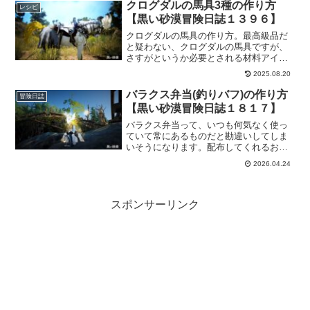
ラに使えるという素敵アイテムなので、
クログダルの馬具3種の作り方
レシピ
是非作っておきたいですね。
【黒い砂漠冒険日誌１３９６】
クログダルの馬具の作り方。最高級品だ
と疑わない、クログダルの馬具ですが、
さすがというか必要とされる材料アイテ
ムの質も数もなかなかボリューミーです
2025.08.20
ｗここを乗り越えてこそって感じです。
もちろんシルバーで何とかなるものもあ
バラクス弁当(釣りバフ)の作り方
冒険日誌
るのでお財布と相談ｗ
【黒い砂漠冒険日誌１８１７】
バラクス弁当って、いつも何気なく使っ
ていて常にあるものだと勘違いしてしま
いそうになります。配布してくれるおか
げなんでしょうけど、ふと「レシピがあ
2026.04.24
ったりする？」と製作ノートみたらあっ
たので、早速作り方をメモしておくこと
にしました。
スポンサーリンク