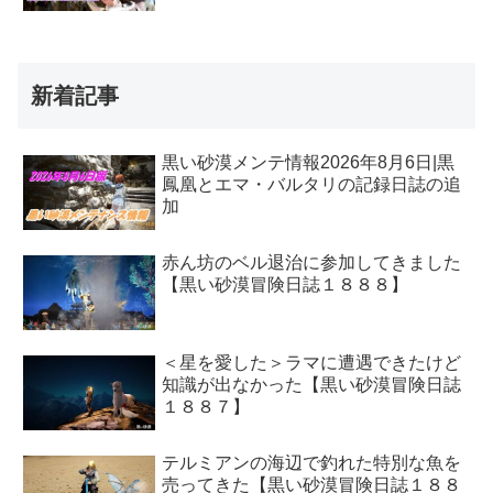
新着記事
黒い砂漠メンテ情報2026年8月6日|黒
鳳凰とエマ・バルタリの記録日誌の追
加
赤ん坊のベル退治に参加してきました
【黒い砂漠冒険日誌１８８８】
＜星を愛した＞ラマに遭遇できたけど
知識が出なかった【黒い砂漠冒険日誌
１８８７】
テルミアンの海辺で釣れた特別な魚を
売ってきた【黒い砂漠冒険日誌１８８