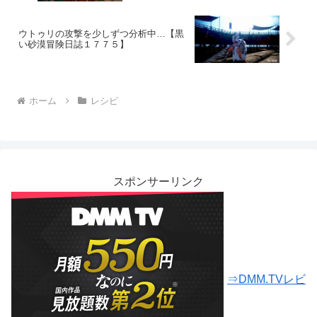
ウトゥリの攻撃を少しずつ分析中…【黒
い砂漠冒険日誌１７７５】
ホーム
レシピ
スポンサーリンク
⇒DMM.TVレビ