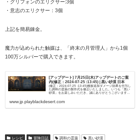
・グリフォンのエリクサー:3個
・意志のエリクサー：3個
上記を簡易錬金。
魔力が込められた触媒は、「終末の月管理人」から1個
100万シルバーで購入できます。
[アップデート] 7月25日(木)アップデートのご案
内(修正：2024-07-25 :13:45) | 黒い砂漠 日本
(修正：2024-07-25 :13:45)種族追加ダメージ効果を付与し
た調和の霊薬の製作式を修正いたしました。いつも「黒い
砂漠」をお楽しみいただき、誠にありがとうございます。
Pearl Abyss「黒い砂漠」サービスチームです。7月25日...
www.jp.playblackdesert.com
レシピ
冒険日誌
調和の霊薬
黒い砂漠