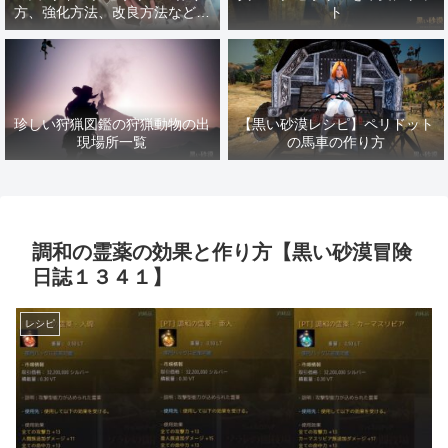
方、強化方法、改良方法などま
ト
とめ【黒い砂漠冒険日誌１４１
７】
珍しい狩猟図鑑の狩猟動物の出
【黒い砂漠レシピ】ペリドット
現場所一覧
の馬車の作り方
調和の霊薬の効果と作り方【黒い砂漠冒険
日誌１３４１】
レシピ