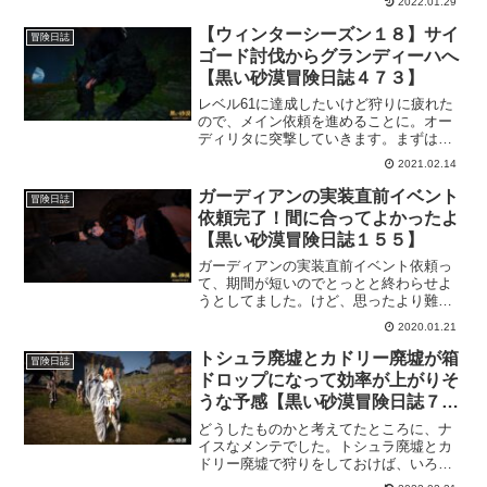
2022.01.29
は、黒い砂漠を以前から遊んでいる冒険
者さんにとっては、お馴染みの顔。会う
【ウィンターシーズン１８】サイ
冒険日誌
機会も減ったのでこういう時見るのは嬉
ゴード討伐からグランディーハへ
しい気もします。
【黒い砂漠冒険日誌４７３】
レベル61に達成したいけど狩りに疲れた
ので、メイン依頼を進めることに。オー
ディリタに突撃していきます。まずは、
サイゴードとかいうベグみたいな敵と戦
2021.02.14
うことになりますが、ベグ相手と思えば
なんとかなります。その後、久しぶりに
ガーディアンの実装直前イベント
冒険日誌
グランディーハにも行きました。
依頼完了！間に合ってよかったよ
【黒い砂漠冒険日誌１５５】
ガーディアンの実装直前イベント依頼っ
て、期間が短いのでとっとと終わらせよ
うとしてました。けど、思ったより難し
かったものもあって間に合うかどうかド
2020.01.21
キドキしましたよ。
トシュラ廃墟とカドリー廃墟が箱
冒険日誌
ドロップになって効率が上がりそ
うな予感【黒い砂漠冒険日誌７７
８】
どうしたものかと考えてたところに、ナ
イスなメンテでした。トシュラ廃墟とカ
ドリー廃墟で狩りをしておけば、いろい
ろと効率が良いんではないかと思えるよ