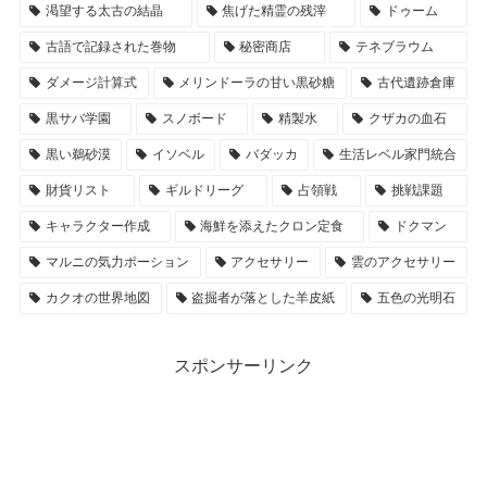
渇望する太古の結晶
焦げた精霊の残滓
ドゥーム
古語で記録された巻物
秘密商店
テネブラウム
ダメージ計算式
メリンドーラの甘い黒砂糖
古代遺跡倉庫
黒サバ学園
スノボード
精製水
クザカの血石
黒い鵜砂漠
イソベル
バダッカ
生活レベル家門統合
財貨リスト
ギルドリーグ
占領戦
挑戦課題
キャラクター作成
海鮮を添えたクロン定食
ドクマン
マルニの気力ポーション
アクセサリー
雲のアクセサリー
カクオの世界地図
盗掘者が落とした羊皮紙
五色の光明石
スポンサーリンク