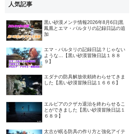
人気記事
黒い砂漠メンテ情報2026年8月6日|黒
鳳凰とエマ・バルタリの記録日誌の追
加
エマ・バルタリの記録日誌？じゃない
ような…【黒い砂漠冒険日誌１８８
９】
エダナの防具解放依頼終わらせてきま
した【黒い砂漠冒険日誌１６６６】
エルビアのクザカ退治を終わらせるこ
とができました【黒い砂漠冒険日誌１
６８９】
太古が眠る防具の作り方と強化アイテ