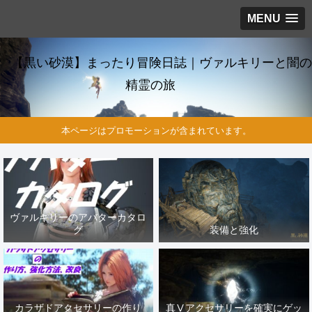
MENU
【黒い砂漠】まったり冒険日誌｜ヴァルキリーと闇の
精霊の旅
本ページはプロモーションが含まれています。
ヴァルキリーのアバターカタロ
グ
装備と強化
カラザドアクセサリーの作り
真Ⅴアクセサリーを確実にゲッ