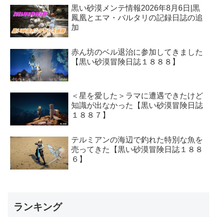
黒い砂漠メンテ情報2026年8月6日|黒
鳳凰とエマ・バルタリの記録日誌の追
加
赤ん坊のベル退治に参加してきました
【黒い砂漠冒険日誌１８８８】
＜星を愛した＞ラマに遭遇できたけど
知識が出なかった【黒い砂漠冒険日誌
１８８７】
テルミアンの海辺で釣れた特別な魚を
売ってきた【黒い砂漠冒険日誌１８８
６】
ランキング