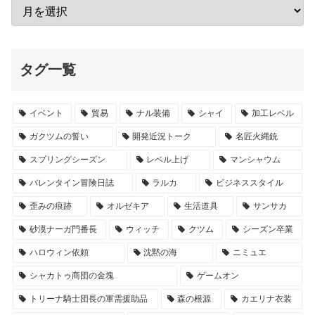
タグ一覧
イベント
貿易
ナル装備
シャイ
加工レベル
ガクツムの誓い
開発近況トーク
名匠火縄銃
スプリングシーズン
レベル上げ
マンシャウム
バレンタイン冒険日誌
ラルカ
ビジネススタイル
歪みの痕跡
オルゼキア
生活道具
サンサカ
砂漠ナーガ門番長
ウィッチ
クツム
シーズン卒業
ハロウィン依頼
沈黙の海
ニミュエ
シャカトゥ商団の金塊
ゲームオン
トリーナ騎士団長の軍需援助品
森の根源
カエリナ衣装