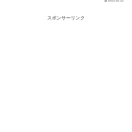
2022.02.21
うになりました。これで、多少はペリド
ットの馬車や真Ⅴボス装備にも近づける
といいのになーと企んでおりますｗ
スポンサーリンク