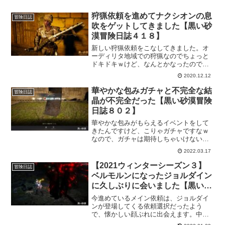
狩猟依頼を進めてナクシオンの息
冒険日誌
吹をゲットしてきました【黒い砂
漠冒険日誌４１８】
新しい狩猟依頼をこなしてきました。オ
ーディリタ地域での狩猟なのでちょっと
ドキドキｗけど、なんとかなったので良
かったです。おまけにナクシオンの息吹
2020.12.12
もゲットできたので2重にラッキー！この
後のデイリーは面倒になったのでやって
華やかな包みガチャと不完全な結
冒険日誌
ませんｗ
晶が不完全だった【黒い砂漠冒険
日誌８０２】
華やかな包みがもらえるイベントをして
きたんですけど、こりゃガチャですなｗ
なので、ガチャは期待しちゃいけないっ
て事なので、結果もそれなりですｗそん
2022.03.17
な感じでちょっと嫌な気分になりながら
も、不完全な結晶も不完全に終わるとい
【2021ウィンターシーズン３】
冒険日誌
う春らしい？結果になりましたｗ
ベルモルンになったジョルダイン
に久しぶりに会いました【黒い砂
漠冒険日誌７３５】
今進めているメイン依頼は、ジョルダイ
ンが登場してくる依頼選択だったよう
で、懐かしい顔ぶれに出会えます。中で
も、ベルモルンになったジョルダイン