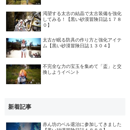
渇望する太古の結晶で太古装備を強化
してみる！【黒い砂漠冒険日誌１７８
０】
太古が眠る防具の作り方と強化アイテ
ム【黒い砂漠冒険日誌１３０４】
不完全な力の宝玉を集めて「盃」と交
換しようイベント
新着記事
赤ん坊のベル退治に参加してきました