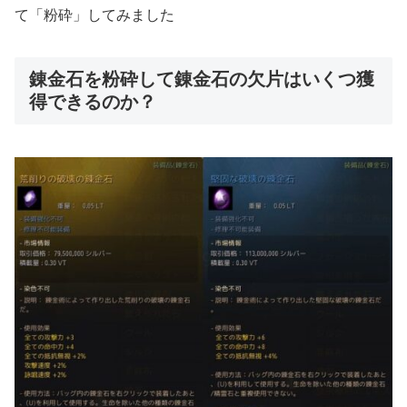
て「粉砕」してみました
錬金石を粉砕して錬金石の欠片はいくつ獲
得できるのか？