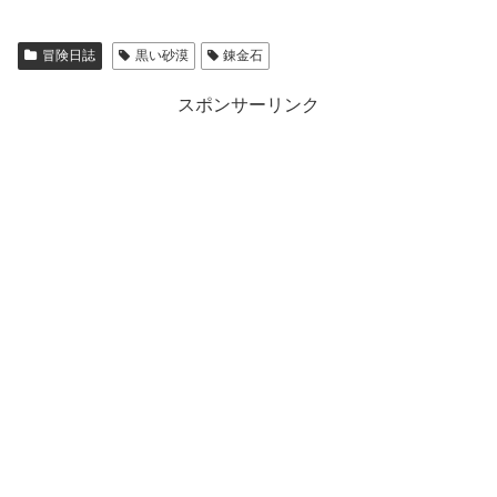
冒険日誌
黒い砂漠
錬金石
スポンサーリンク