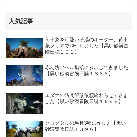
人気記事
荷車象を可愛い砂漠のポーター、荷車
象クリアでGETしました【黒い砂漠冒
険日誌１０１】
赤ん坊のベル退治に参加してきました
【黒い砂漠冒険日誌１８８８】
エダナの防具解放依頼終わらせてきま
した【黒い砂漠冒険日誌１６６６】
クログダルの馬具3種の作り方【黒い
砂漠冒険日誌１３９６】