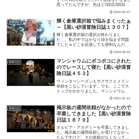
思ってたんですが、先ほど2回目3回目が
失敗したことを知り、イベント終了が確
2020.04.07
定しましたｗ残り、2回の真実の嘘or嘘の
真実に成功できたらいいのにな。
輝く倉庫選択箱で悩みまくったぁ
冒険日誌
～【黒い砂漠冒険日誌１３０７】
輝く倉庫選択箱の選択が終わりまし
た…。私の中ではかなり頭を悩ます問題
でしたｗどこを拡張しても便利なんだも
の…。そんな中でも優先順位を考えたら
2024.06.03
(考えてないのもあるけど)これが今のとこ
ろは一番いいかなと思ったので決定で
マンシャウムにボコボコにされた
冒険日誌
す。
のでレースして寝た【黒い砂漠冒
険日誌４５３】
ウィンターシーズンもサクサクとメイン
依頼をこなしています。でも、ここでス
トップがかかりました。マンシャウムの
攻撃が痛くてボコボコにされてしまいま
2021.01.22
した。なので、一旦休憩してトゥバラ装
備を強化しようかと。で、レース場でレ
掲示板の週間依頼がなかったので
冒険日誌
ースしてからとっとと寝ましたｗ
卒業してきました【黒い砂漠冒険
日誌１８７９】
オルビア・アカデミーを卒業してきまし
た。掲示板の週間依頼しか受けてなかっ
たんですけど、その依頼がなくなってま