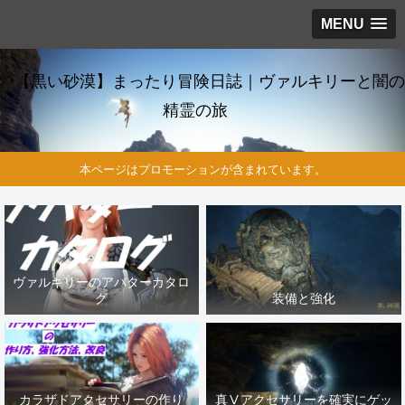
MENU
【黒い砂漠】まったり冒険日誌｜ヴァルキリーと闇の
精霊の旅
本ページはプロモーションが含まれています。
ヴァルキリーのアバターカタロ
グ
装備と強化
カラザドアクセサリーの作り
真Ⅴアクセサリーを確実にゲッ