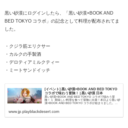
黒い砂漠にログインしたら、「黒い砂漠×BOOK AND
BED TOKYO コラボ」の記念として料理が配布されてま
した。
・クジラ筋エリクサー
・カルクの手製酒
・デロティアミルクティー
・ミートサンドイッチ
[イベント] 黒い砂漠×BOOK AND BED TOKYO
コラボで味わう冒険！ | 黒い砂漠 日本
黒い砂漠×BOOK AND BED TOKYO コラボで味わう冒
険！ 1 美味しい料理を食べて冒険に出発！本日より黒い砂
漠×BOOK AND BED TOKYO コラボが始まりました。コ
ラボを記念して、冒険者の皆様に美味しい料理をプレゼ
ン...
www.jp.playblackdesert.com