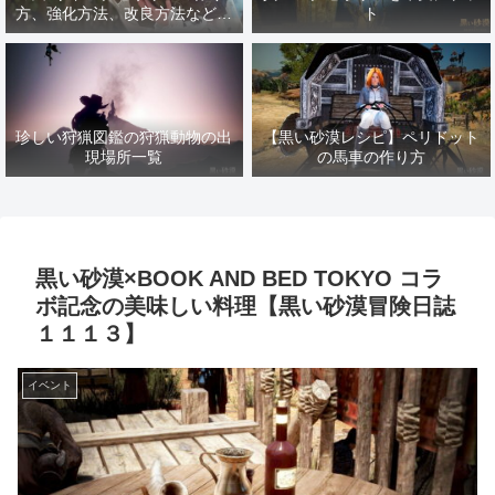
方、強化方法、改良方法などま
ト
とめ【黒い砂漠冒険日誌１４１
７】
珍しい狩猟図鑑の狩猟動物の出
【黒い砂漠レシピ】ペリドット
現場所一覧
の馬車の作り方
黒い砂漠×BOOK AND BED TOKYO コラ
ボ記念の美味しい料理【黒い砂漠冒険日誌
１１１３】
イベント