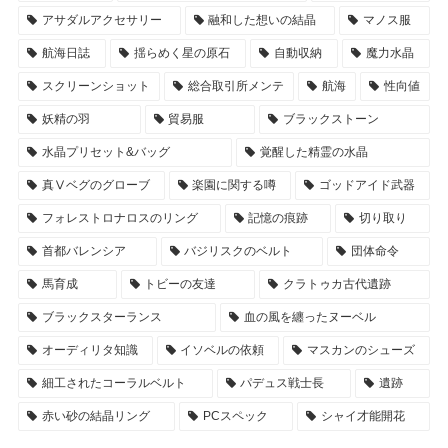
アサダルアクセサリー
融和した想いの結晶
マノス服
航海日誌
揺らめく星の原石
自動収納
魔力水晶
スクリーンショット
総合取引所メンテ
航海
性向値
妖精の羽
貿易服
ブラックストーン
水晶プリセット&バッグ
覚醒した精霊の水晶
真Ⅴベグのグローブ
楽園に関する噂
ゴッドアイド武器
フォレストロナロスのリング
記憶の痕跡
切り取り
首都バレンシア
バジリスクのベルト
団体命令
馬育成
トビーの友達
クラトゥカ古代遺跡
ブラックスターランス
血の風を纏ったヌーベル
オーディリタ知識
イソベルの依頼
マスカンのシューズ
細工されたコーラルベルト
パデュス戦士長
遺跡
赤い砂の結晶リング
PCスペック
シャイ才能開花