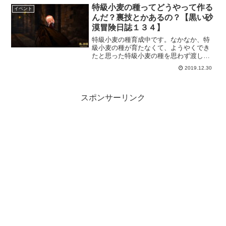
順位が決まってしまうのはちょっと違う
特級小麦の種ってどうやって作る
イベント
気がしなくもない。
んだ？裏技とかあるの？【黒い砂
漠冒険日誌１３４】
特級小麦の種育成中です。なかなか、特
級小麦の種が育たなくて、ようやくでき
たと思った特級小麦の種を思わず渡して
しまいました。。。
2019.12.30
スポンサーリンク