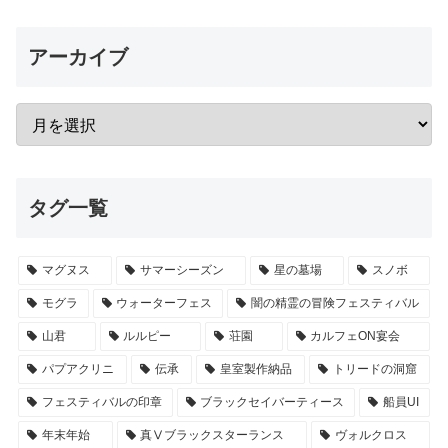
アーカイブ
タグ一覧
マグヌス
サマーシーズン
星の墓場
スノボ
モグラ
ウォーターフェス
闇の精霊の冒険フェスティバル
山君
ルルピー
荘園
カルフェON宴会
パプアクリニ
伝承
皇室製作納品
トリードの洞窟
フェスティバルの印章
ブラックセイバーティース
船員UI
年末年始
真Ⅴブラックスターランス
ヴォルクロス