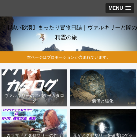
MENU
【黒い砂漠】まったり冒険日誌｜ヴァルキリーと闇の
精霊の旅
本ページはプロモーションが含まれています。
ヴァルキリーのアバターカタロ
グ
装備と強化
カラザドアクセサリーの作り
真Ⅴアクセサリーを確実にゲッ