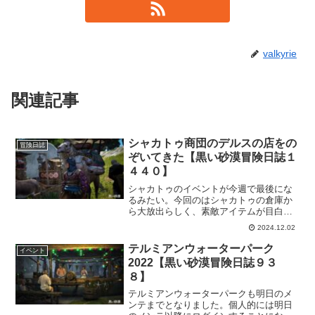
valkyrie
関連記事
シャカトゥ商団のデルスの店をの
冒険日誌
ぞいてきた【黒い砂漠冒険日誌１
４４０】
シャカトゥのイベントが今週で最後にな
るみたい。今回のはシャカトゥの倉庫か
ら大放出らしく、素敵アイテムが目白押
し！でも、素敵アイテムなだけにものに
2024.12.02
よってはびっくりするような価格なの
で、手が届かないものも多かったですｗ
テルミアンウォーターパーク
イベント
2022【黒い砂漠冒険日誌９３
８】
テルミアンウォーターパークも明日のメ
ンテまでとなりました。個人的には明日