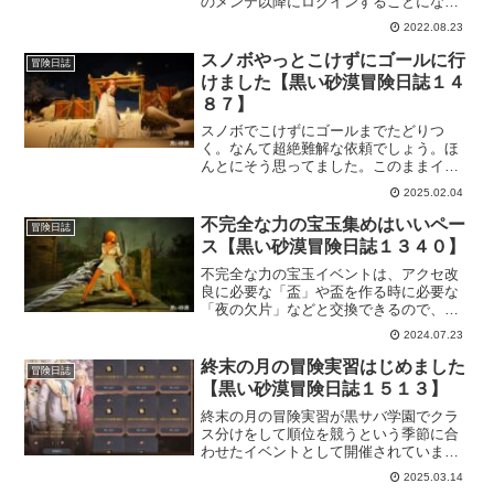
のメンテ以降にログインすることになる
ので、実質今日が最終日となります。今
2022.08.23
回のテルミアンウォーターパークは、依
頼とかよりも「星の海」が凄く綺麗で見
スノボやっとこけずにゴールに行
冒険日誌
てるだけでも楽しかったです。来年も楽
けました【黒い砂漠冒険日誌１４
しみですねー。
８７】
スノボでこけずにゴールまでたどりつ
く。なんて超絶難解な依頼でしょう。ほ
んとにそう思ってました。このままイベ
ント終了しそうだなと思ってたら、うっ
2025.02.04
かりゴールできましたｗ来年は、もっと
簡単になってるといいなー。
不完全な力の宝玉集めはいいペー
冒険日誌
ス【黒い砂漠冒険日誌１３４０】
不完全な力の宝玉イベントは、アクセ改
良に必要な「盃」や盃を作る時に必要な
「夜の欠片」などと交換できるので、イ
ベントが始まると張り切ってしまいま
2024.07.23
す。少ない時間ですけどそこそこ狩り場
にも慣れて来たので、かなりイベントに
終末の月の冒険実習はじめました
冒険日誌
集中できるようになって来ました。
【黒い砂漠冒険日誌１５１３】
終末の月の冒険実習が黒サバ学園でクラ
ス分けをして順位を競うという季節に合
わせたイベントとして開催されていま
す。ただ、絶対競わなきゃいけないとい
2025.03.14
う訳でもないと思うんだけど、最終的に