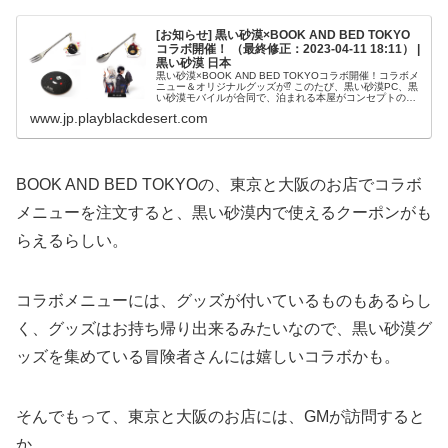
[お知らせ] 黒い砂漠×BOOK AND BED TOKYO
コラボ開催！ （最終修正：2023-04-11 18:11） |
黒い砂漠 日本
黒い砂漠×BOOK AND BED TOKYOコラボ開催！コラボメ
ニュー＆オリジナルグッズが⁉ このたび、黒い砂漠PC、黒
い砂漠モバイルが合同で、泊まれる本屋がコンセプトの
「BOOK AND BED TOKYO」とコラボすることとなりま
www.jp.playblackdesert.com
した...
BOOK AND BED TOKYOの、東京と大阪のお店でコラボ
メニューを注文すると、黒い砂漠内で使えるクーポンがも
らえるらしい。
コラボメニューには、グッズが付いているものもあるらし
く、グッズはお持ち帰り出来るみたいなので、黒い砂漠グ
ッズを集めている冒険者さんには嬉しいコラボかも。
そんでもって、東京と大阪のお店には、GMが訪問すると
か。