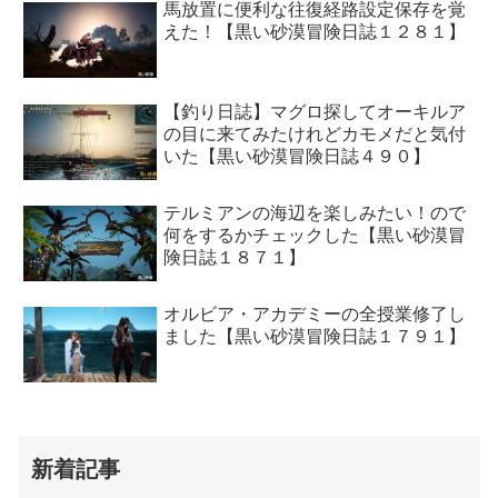
馬放置に便利な往復経路設定保存を覚
えた！【黒い砂漠冒険日誌１２８１】
【釣り日誌】マグロ探してオーキルア
の目に来てみたけれどカモメだと気付
いた【黒い砂漠冒険日誌４９０】
テルミアンの海辺を楽しみたい！ので
何をするかチェックした【黒い砂漠冒
険日誌１８７１】
オルビア・アカデミーの全授業修了し
ました【黒い砂漠冒険日誌１７９１】
新着記事