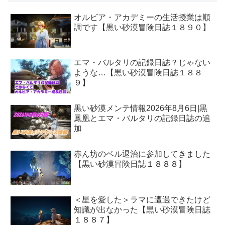
オルビア・アカデミーの生活授業は順
調です【黒い砂漠冒険日誌１８９０】
エマ・バルタリの記録日誌？じゃない
ような…【黒い砂漠冒険日誌１８８
９】
黒い砂漠メンテ情報2026年8月6日|黒
鳳凰とエマ・バルタリの記録日誌の追
加
赤ん坊のベル退治に参加してきました
【黒い砂漠冒険日誌１８８８】
＜星を愛した＞ラマに遭遇できたけど
知識が出なかった【黒い砂漠冒険日誌
１８８７】