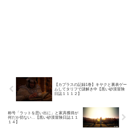
【カプラスの記録1巻】キヤクと裏表ゲー
ムしてタリフで謎解き中【黒い砂漠冒険
日誌１１１２】
称号「ラットを思い出に」と家具獲得が
何だか切ない…【黒い砂漠冒険日誌１１
１４】