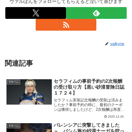
ヴァルぽんをフォローしてもらえると泣いて喜びます
valkyrie
関連記事
セラフィムの事前予約の2次報酬
冒険日誌
の受け取り方【黒い砂漠冒険日誌
１７２４】
セラフィム実装記念報酬の受取は済みま
したか？事前予約の時に、最初のクーポ
ンは獲得しましたけど、2次報酬は再度確
認しに行かないと獲得できないので、忘
2025.12.20
れないうちにどうぞです。セラフィム専
用のアクセサリーなので、ぜひとも手に
バレンシアに突撃してきました
冒険日誌
入れておきたいです。
～。バシム族や砂漠ナーガを狩っ