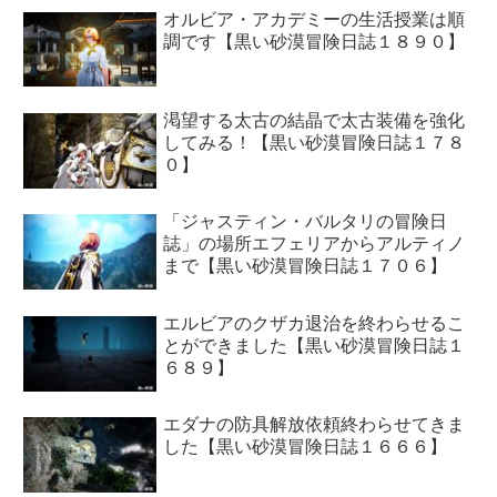
オルビア・アカデミーの生活授業は順
調です【黒い砂漠冒険日誌１８９０】
渇望する太古の結晶で太古装備を強化
してみる！【黒い砂漠冒険日誌１７８
０】
「ジャスティン・バルタリの冒険日
誌」の場所エフェリアからアルティノ
まで【黒い砂漠冒険日誌１７０６】
エルビアのクザカ退治を終わらせるこ
とができました【黒い砂漠冒険日誌１
６８９】
エダナの防具解放依頼終わらせてきま
した【黒い砂漠冒険日誌１６６６】