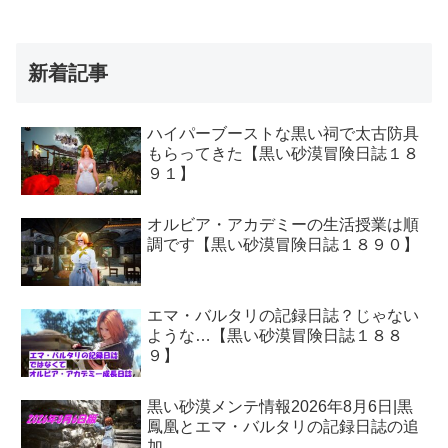
新着記事
ハイパーブーストな黒い祠で太古防具
もらってきた【黒い砂漠冒険日誌１８
９１】
オルビア・アカデミーの生活授業は順
調です【黒い砂漠冒険日誌１８９０】
エマ・バルタリの記録日誌？じゃない
ような…【黒い砂漠冒険日誌１８８
９】
黒い砂漠メンテ情報2026年8月6日|黒
鳳凰とエマ・バルタリの記録日誌の追
加