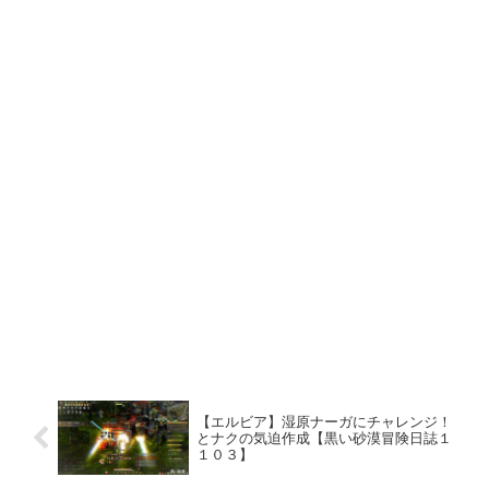
【エルビア】湿原ナーガにチャレンジ！
とナクの気迫作成【黒い砂漠冒険日誌１
１０３】