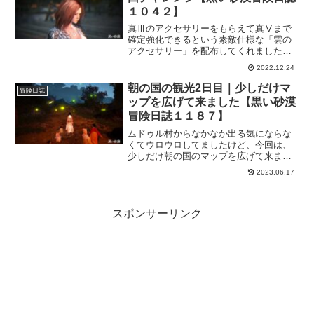
１０４２】
真Ⅲのアクセサリーをもらえて真Ⅴまで
確定強化できるという素敵仕様な「雲の
アクセサリー」を配布してくれました。
私が選んだのは真Ⅲ雲のイヤリング。何
2022.12.24
でイヤリングかというと、やっぱり防御
力も上がるからｗそして、ガーモスチャ
朝の国の観光2日目｜少しだけマ
冒険日誌
レンジもしてきましたよー。
ップを広げて来ました【黒い砂漠
冒険日誌１１８７】
ムドゥル村からなかなか出る気にならな
くてウロウロしてましたけど、今回は、
少しだけ朝の国のマップを広げて来まし
た。メイン依頼を受けてなくてもデイリ
2023.06.17
ーやサブ依頼は受けられるようなので、
メイン依頼を進めていないキャラでも十
分楽しんで生活できそうな雰囲気です。
スポンサーリンク