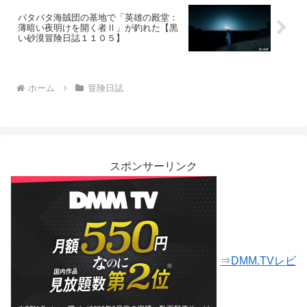
パタパタ海賊団の基地で「英雄の殿堂：
薄暗い夜明けを開く者Ⅱ」が釣れた【黒
い砂漠冒険日誌１１０５】
ホーム
冒険日誌
スポンサーリンク
⇒DMM.TVレビ