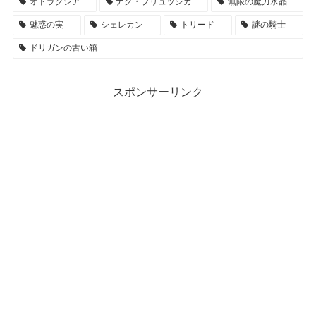
オドラクシア
ナク・ブリュッシカ
無限の魔力水晶
魅惑の実
シェレカン
トリード
謎の騎士
ドリガンの古い箱
スポンサーリンク