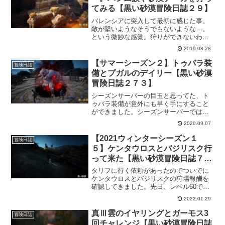
てみる【黒い砂漠冒険日誌２９】
バレンシアに突入して最初に感じた事。
敵が堅いようなそうでもないような…。
という微妙な感覚。狩りができないわけ
でもない。なら行くしかない。そんな気
2019.08.28
分のままバレンシアのメインクエストを
少し進めてきました。
【サマーシーズン２】トゥバラ装
冒険日誌
備とプガルのデイリー【黒い砂漠
冒険日誌２７３】
シーズンサーバーの目玉と思ってた、ト
ゥバラ装備が意外にも早く手にすること
ができました。シーズンサーバーでは、
トゥバラ装備を使っていきたいと思って
2020.09.07
るので嬉しい！デイリー依頼も、40日間
みっちりやらないといけないとか思って
【2021ウィンターシーズン１
冒険日誌
たけど、ある程度は優しい仕様になって
５】ケンタウロスとバジリスク行
るようなので、焦らなくてもいいみた
って来た【黒い砂漠冒険日誌７５
い。
３】
タリフに行く依頼があったのでついでに
ケンタウロスとバジリスクの狩場報酬を
確認してきました。先日、レベル60で狩
場報酬があったので、「無い！」と思っ
2022.01.29
てた狩場も確認したかったのでちょうど
良かったんです。結果は、きっちりとあ
真Ⅲ雲のイヤリングとガーモス3
冒険日誌
りましたよ！
回チャレンジ【黒い砂漠冒険日誌