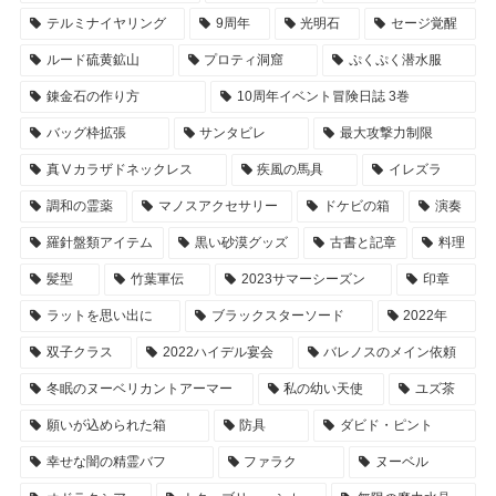
テルミナイヤリング
9周年
光明石
セージ覚醒
ルード硫黄鉱山
プロティ洞窟
ぷくぷく潜水服
錬金石の作り方
10周年イベント冒険日誌 3巻
バッグ枠拡張
サンタビレ
最大攻撃力制限
真Ⅴカラザドネックレス
疾風の馬具
イレズラ
調和の霊薬
マノスアクセサリー
ドケビの箱
演奏
羅針盤類アイテム
黒い砂漠グッズ
古書と記章
料理
髪型
竹葉軍伝
2023サマーシーズン
印章
ラットを思い出に
ブラックスターソード
2022年
双子クラス
2022ハイデル宴会
バレノスのメイン依頼
冬眠のヌーベリカントアーマー
私の幼い天使
ユズ茶
願いが込められた箱
防具
ダビド・ピント
幸せな闇の精霊バフ
ファラク
ヌーベル