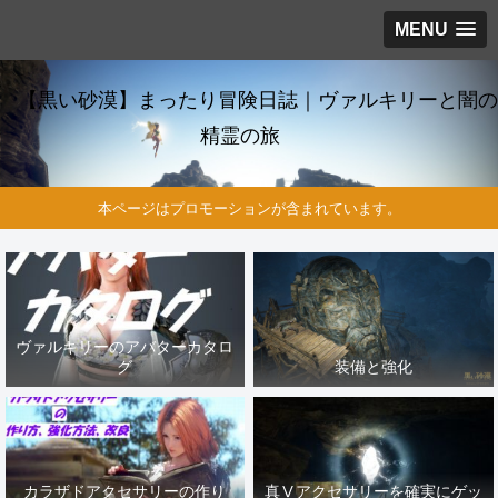
MENU
【黒い砂漠】まったり冒険日誌｜ヴァルキリーと闇の
精霊の旅
本ページはプロモーションが含まれています。
ヴァルキリーのアバターカタロ
グ
装備と強化
カラザドアクセサリーの作り
真Ⅴアクセサリーを確実にゲッ