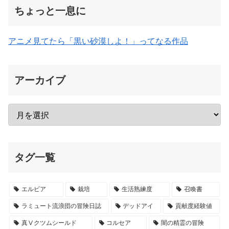
ちょっと一息に
アニメ見てたら「黒い砂漠しよ！」ってなる作品
アーカイブ
タグ一覧
エルビア
栽培
生活熟練度
召喚書
ラミュート流浪団の冒険日誌
デッドアイ
貢献度経験値
真Ⅴクツムシールド
コルセア
闇の精霊の冒険