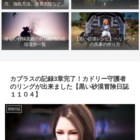
方、強化方法、改良方法などま
ト
とめ【黒い砂漠冒険日誌１４１
７】
珍しい狩猟図鑑の狩猟動物の出
【黒い砂漠レシピ】ペリドット
現場所一覧
の馬車の作り方
カプラスの記録3章完了！カドリー守護者
のリングが出来ました【黒い砂漠冒険日誌
１１０４】
冒険日誌