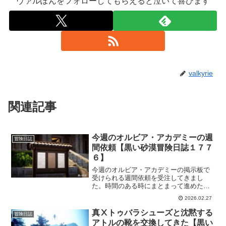
ヴァルぽんをフォローしてもらえると泣いて喜びます
valkyrie
関連記事
今週のオルビア・アカデミーの週
冒険日誌
間依頼【黒い砂漠冒険日誌１７７
６】
今週のオルビア・アカデミーの掲示板で
受けられる週間依頼を受注してきまし
た。時間のある時にまとまって進めたい
ので、とりあえず受注だけ。毎週、ラン
2026.02.27
ダムってのが楽しくて「今週はどの依頼
かな？」も楽しみの一つになってきまし
真Ⅹトゥバラシューズと沈黙する
冒険日誌
た。
アトルの靴を交換してきた【黒い