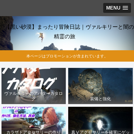
MENU
【黒い砂漠】まったり冒険日誌｜ヴァルキリーと闇の
精霊の旅
本ページはプロモーションが含まれています。
ヴァルキリーのアバターカタロ
グ
装備と強化
カラザドアクセサリーの作り
真Ⅴアクセサリーを確実にゲッ