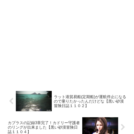
ラット港貿易船(定期船)が運航停止になる
ので乗りたかったんだけどな【黒い砂漠
冒険日誌１１０２】
カプラスの記録3章完了！カドリー守護者
のリングが出来ました【黒い砂漠冒険日
誌１１０４】