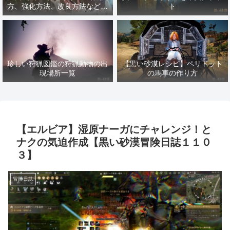
方、強化方法、改良方法などま
ト
とめ【黒い砂漠冒険日誌１４１
７】
珍しい狩猟図鑑の狩猟動物の出
【黒い砂漠レシピ】ペリドット
現場所一覧
の馬車の作り方
【エルビア】湿原ナーガにチャレンジ！と
ナクの気迫作成【黒い砂漠冒険日誌１１０
３】
冒険日誌