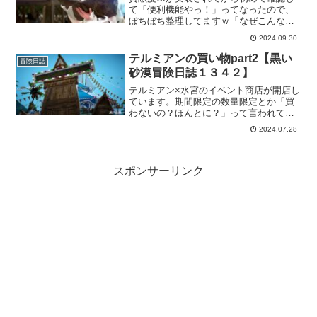
て「便利機能やっ！」ってなったので、
ぼちぼち整理してますｗ「なぜこんなと
ころに？」がいろいろありました。貢献
2024.09.30
度も回収しておきたいので、無駄をなく
していきますよー！
テルミアンの買い物part2【黒い
冒険日誌
砂漠冒険日誌１３４２】
テルミアン×水宮のイベント商店が開店し
ています。期間限定の数量限定とか「買
わないの？ほんとに？」って言われてる
気がして、買うしかないですよねｗと言
2024.07.28
っても買いたくなるようなラインナップ
なので、買っておいて損はないかと思い
ます。
スポンサーリンク