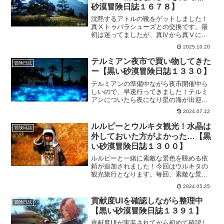
砂漠冒険日誌１６７８】
沈黙するアトルの靴をゲットしました！
真Ⅹトゥバラシューズとの交換です。最
初は迷ってましたが、真Ⅳから真Ⅴにす
るのが大変で心が折れたので、まだ気が
2025.10.20
楽な方に流れてしまった…。けど、ゲー
ムを進めるという意味では選択は間違っ
テルミアン夜市で買い物してきた
冒険日誌
てないと思ってます。
ー【黒い砂漠冒険日誌１３３０】
テルミアンの準備中ながら夜市開催中ら
しいので、早速行ってきました！テルミ
アンについたら夜になり星の海が出迎え
てくれて雰囲気がでてますよー。夜市の
2024.07.12
方は4つあってそれぞれの特色のある商品
が並んでいるので、お好みのアイテムを
ルルピーとウルキタ観光！水晶は
冒険日誌
獲得しておきましょー！
外しておいた方がよかった…【黒
い砂漠冒険日誌１３００】
ルルピーと一緒に素敵な景色を眺める依
頼が追加されました！今回はウルキタの
観光旅行となります。毎回、素敵な景色
を見れるのでリマスターモードにして行
2024.05.25
ってきました！ウルキタのいい眺めを堪
能して「捕食の精髄」も獲得。貢献度経
貢献度UIを確認しながら整理中
冒険日誌
験値もかなりもらえるのが嬉しい。
【黒い砂漠冒険日誌１３９１】
貢献度UIが実装されてから初めて確認し