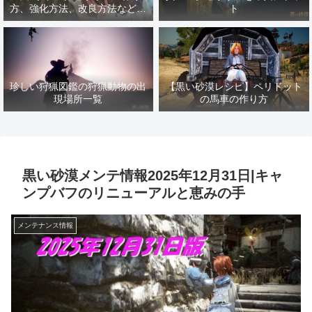
方、強化方法、改良方法などま
ト
とめ【黒い砂漠冒険日誌１４１
７】
珍しい狩猟図鑑の狩猟動物の出
【黒い砂漠レシピ】ペリドット
現場所一覧
の馬車の作り方
黒い砂漠メンテ情報2025年12月31日|キャ
ンプバフのリニューアルと恵みの手
メンテナンス情報