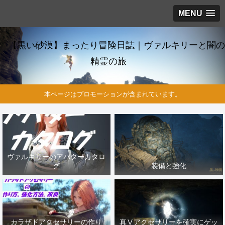
MENU
【黒い砂漠】まったり冒険日誌｜ヴァルキリーと闇の
精霊の旅
本ページはプロモーションが含まれています。
ヴァルキリーのアバターカタロ
グ
装備と強化
カラザドアクセサリーの作り
真Ⅴアクセサリーを確実にゲッ