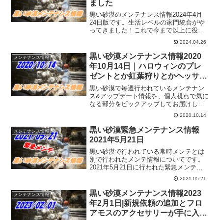
ました
黒い砂漠のメンテナンス情報2024年4月
24日版です。生活レベルの家門統合がや
ってきました！これで今まで以上に役割
分担の選択肢が広がったので、遊びやす
2024.04.26
くなったような気がします。そして、痕
跡、実、精髄の2次簡素化が行われ「自然
黒い砂漠メンテナンス情報2020
メンテナンス情報
の～」に移行です。
年10月14日｜ハロウィンのプレ
ゼントとか紅葉狩りとかヘッサマ
リーとか
黒い砂漠で毎週行われているメンテナン
ス&アップデート情報を、個人視点で気に
なる部分をピックアップしてお届けして
います。2020年10月14日分
2020.10.14
黒い砂漠緊急メンテナンス情報
メンテナンス情報
2021年5月21日
黒い砂漠で行われている常時メンテとは
別で行われたメンテ情報についてです。
2021年5月21日に行われた緊急メンテが
終わりました。拠点戦/占領戦に関しての
2021.05.21
メンテとなってます。それとは別に来月
に「第2回ハイデル宴会」も開催される予
黒い砂漠メンテナンス情報2023
メンテナンス情報
定だと発表されてました。
年2月1日|新規依頼の追加とフロ
アモスのアクセサリーが手に入る