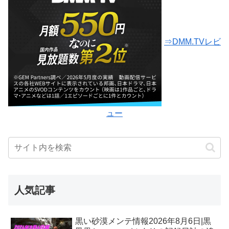
⇒DMM.TVレビ
ュー
人気記事
黒い砂漠メンテ情報2026年8月6日|黒