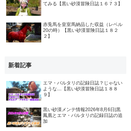
てみる【黒い砂漠冒険日誌１６７３】
赤兎馬を皇室馬納品した収益（レベル
20の時）【黒い砂漠冒険日誌１８２
２】
新着記事
エマ・バルタリの記録日誌？じゃない
ような…【黒い砂漠冒険日誌１８８
９】
黒い砂漠メンテ情報2026年8月6日|黒
鳳凰とエマ・バルタリの記録日誌の追
加