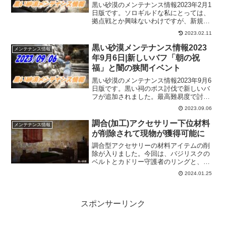
イベント！？
黒い砂漠のメンテナンス情報2023年2月1
日版です。ソロギルドな私にとっては、
拠点戦とか興味ないわけですが、新規依
頼はこなしたい！そして、イベントであ
2023.02.11
りながらも、真Ⅲマノスアクセサリーと
同等の「フロアモスのアクセサリー」が
黒い砂漠メンテナンス情報2023
メンテナンス情報
追加されてるのは気になって仕方ない！
年9月6日|新しいバフ「朝の祝
福」と闇の狭間イベント
黒い砂漠のメンテナンス情報2023年9月6
日版です。黒い祠のボス討伐で新しいバ
フが追加されました。最高難易度で討伐
された時のみ適用となっていますけど、
2023.09.06
バフが付いたら嬉しいな。それと、闇の
狭間イベントがめちゃ期待しちゃうイベ
調合(加工)アクセサリー下位材料
メンテナンス情報
ントになってますよー。
が削除されて現物が獲得可能に
調合型アクセサリーの材料アイテムの削
除が入りました。今回は、バジリスクの
ベルトとカドリー守護者のリングと、オ
ルキンラドのベルトに目覚めた川のネッ
2024.01.25
クレスと目覚めた月のネックレス」の材
料アイテムです、これからは現物が出る
ので楽しくなりそうですね。
スポンサーリンク