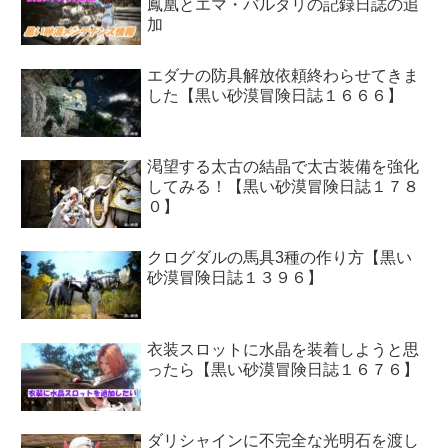
鳳凰とエマ・バルタリの記録日誌の追
加
エダナの防具解放依頼終わらせてきま
した【黒い砂漠冒険日誌１６６６】
渇望する太古の結晶で太古装備を強化
してみる！【黒い砂漠冒険日誌１７８
０】
クログダルの馬具3種の作り方【黒い
砂漠冒険日誌１３９６】
衣装スロットに水晶を装着しようと思
ったら【黒い砂漠冒険日誌１６７６】
ダリシャインに不完全な光明石を渡し