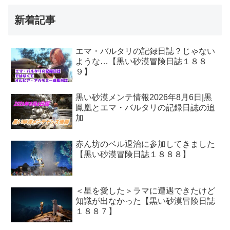
新着記事
エマ・バルタリの記録日誌？じゃない
ような…【黒い砂漠冒険日誌１８８
９】
黒い砂漠メンテ情報2026年8月6日|黒
鳳凰とエマ・バルタリの記録日誌の追
加
赤ん坊のベル退治に参加してきました
【黒い砂漠冒険日誌１８８８】
＜星を愛した＞ラマに遭遇できたけど
知識が出なかった【黒い砂漠冒険日誌
１８８７】