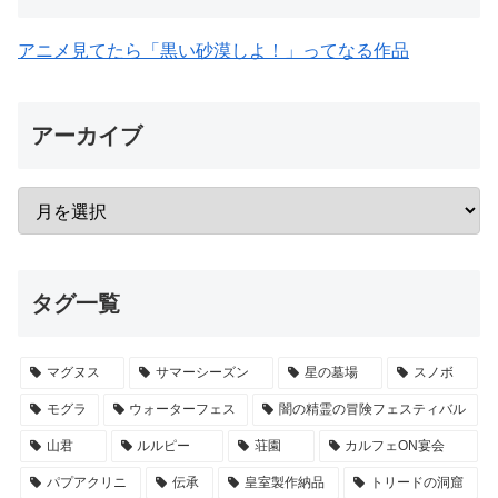
アニメ見てたら「黒い砂漠しよ！」ってなる作品
アーカイブ
タグ一覧
マグヌス
サマーシーズン
星の墓場
スノボ
モグラ
ウォーターフェス
闇の精霊の冒険フェスティバル
山君
ルルピー
荘園
カルフェON宴会
パプアクリニ
伝承
皇室製作納品
トリードの洞窟