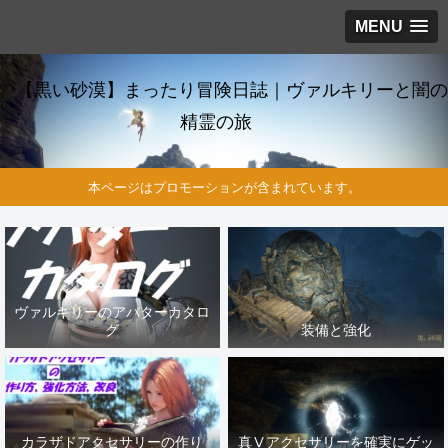
MENU
【黒い砂漠】まったり冒険日誌｜ヴァルキリーと闇の
精霊の旅
本ページはプロモーションが含まれています。
ヴァルキリーのアバターカタロ
グ
装備と強化
カラザドアクセサリーの作り
真Ⅴアクセサリーを確実にゲッ