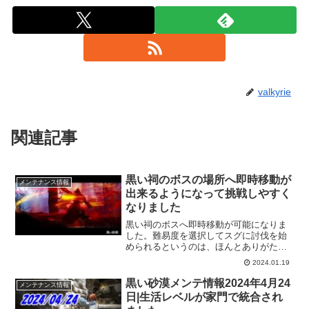
valkyrie
関連記事
黒い祠のボスの場所へ即時移動が
メンテナンス情報
出来るようになって挑戦しやすく
なりました
黒い祠のボスへ即時移動が可能になりま
した。難易度を選択してスグに討伐を始
められるというのは、ほんとありがた
い。素敵なアップデートだと思います。
2024.01.19
遠い場所に居たとしてもこの機能を使え
ば、あっという間に移動できますし、戦
黒い砂漠メンテ情報2024年4月24
メンテナンス情報
闘が終われば元の場所に戻れるのもい
日|生活レベルが家門で統合され
い。