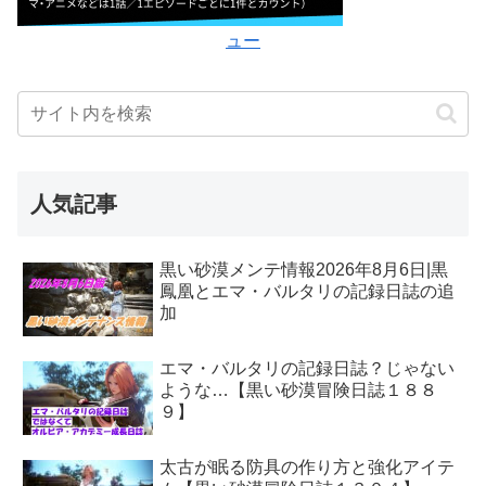
ュー
人気記事
黒い砂漠メンテ情報2026年8月6日|黒
鳳凰とエマ・バルタリの記録日誌の追
加
エマ・バルタリの記録日誌？じゃない
ような…【黒い砂漠冒険日誌１８８
９】
太古が眠る防具の作り方と強化アイテ