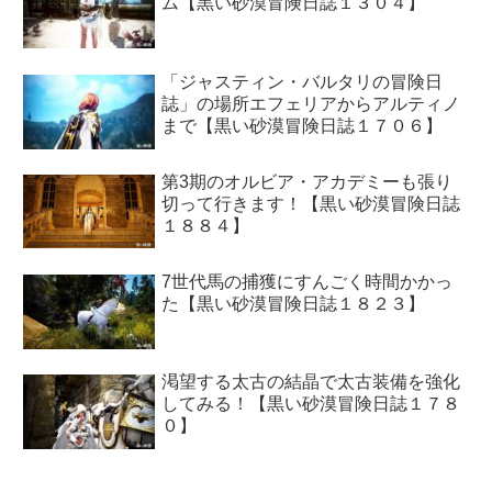
ム【黒い砂漠冒険日誌１３０４】
「ジャスティン・バルタリの冒険日
誌」の場所エフェリアからアルティノ
まで【黒い砂漠冒険日誌１７０６】
第3期のオルビア・アカデミーも張り
切って行きます！【黒い砂漠冒険日誌
１８８４】
7世代馬の捕獲にすんごく時間かかっ
た【黒い砂漠冒険日誌１８２３】
渇望する太古の結晶で太古装備を強化
してみる！【黒い砂漠冒険日誌１７８
０】