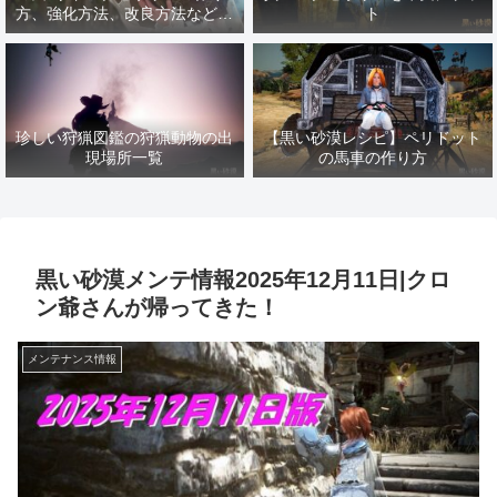
方、強化方法、改良方法などま
ト
とめ【黒い砂漠冒険日誌１４１
７】
珍しい狩猟図鑑の狩猟動物の出
【黒い砂漠レシピ】ペリドット
現場所一覧
の馬車の作り方
黒い砂漠メンテ情報2025年12月11日|クロ
ン爺さんが帰ってきた！
メンテナンス情報