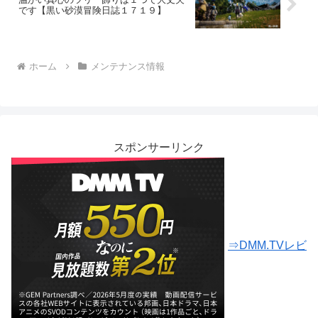
です【黒い砂漠冒険日誌１７１９】
ホーム
メンテナンス情報
スポンサーリンク
⇒DMM.TVレビ