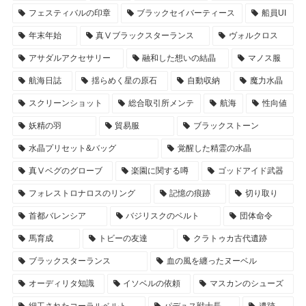
フェスティバルの印章
ブラックセイバーティース
船員UI
年末年始
真Ⅴブラックスターランス
ヴォルクロス
アサダルアクセサリー
融和した想いの結晶
マノス服
航海日誌
揺らめく星の原石
自動収納
魔力水晶
スクリーンショット
総合取引所メンテ
航海
性向値
妖精の羽
貿易服
ブラックストーン
水晶プリセット&バッグ
覚醒した精霊の水晶
真Ⅴベグのグローブ
楽園に関する噂
ゴッドアイド武器
フォレストロナロスのリング
記憶の痕跡
切り取り
首都バレンシア
バジリスクのベルト
団体命令
馬育成
トビーの友達
クラトゥカ古代遺跡
ブラックスターランス
血の風を纏ったヌーベル
オーディリタ知識
イソベルの依頼
マスカンのシューズ