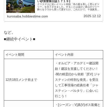
い砂漠冒険日誌１７１９】
クリスマスに近いイベント依頼「冬の夜を美しく照らすツ
リー」を完了させました。することは温かい真心のツリー
飾りをララから買って渡すだけ。これだけで、十強家具真
冬の温かな灯りを獲得できます。
2025.12.12
kurosaba.hobbiestime.com
など。
■継続中イベント■
イベント期間
イベント内容
・オルビア・アカデミー建設開
始！建設を支援してください！
‐闇の精霊(/)から依頼「[EV] ジャ
12月18日メンテ前まで
スティンの特別な発見」を受注
して工事現場の総責任者「ジャ
スティン・バルタリ」に会いに
行こう！
・[シーズン：V]真(V)ボス装備と