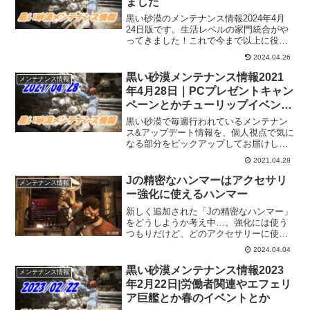
ました
黒い砂漠のメンテナンス情報2024年4月
24日版です。生活レベルの家門統合がや
ってきました！これで今まで以上に役割
分担の選択肢が広がったので、遊びやす
2024.04.26
くなったような気がします。そして、痕
跡、実、精髄の2次簡素化が行われ「自然
黒い砂漠メンテナンス情報2021
メンテナンス情報
の～」に移行です。
年4月28日｜PCプレゼントキャン
ペーンとかチューリップイベント
に6周年記念生放送
黒い砂漠で毎週行われているメンテナン
ス&アップデート情報を、個人視点で気に
なる部分をピックアップしてお届けして
います。2021年4月28日分。黒い砂漠6周
2021.04.28
年を記念するイベント多め
Jの精密なハンマーはアクセサリ
メンテナンス情報
ー強化に使えるハンマー
新しく追加された「Jの精密なハンマー」
をどうしようか考え中…。強化には使う
つもりだけど、どのアクセサリーに使お
うか。真Ⅳかって強化するか…。と悩ん
2024.04.04
でいるところなので、とりあえずJの精密
なハンマーの詳細を確認しておきますｗ
黒い砂漠メンテナンス情報2023
メンテナンス情報
年2月22日|労働者関連やエフェリ
ア巨艦とか春のイベントとか