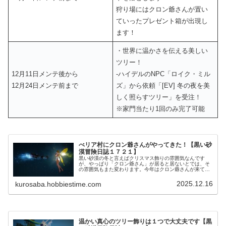
狩り場にはクロン爺さんが置い
ていったプレゼント箱が出現し
ます！
・世界に温かさを伝える美しい
ツリー！
12月11日メンテ後から
‐ハイデルのNPC「ロイク・ミル
12月24日メンテ前まで
ズ」から依頼「[EV] 冬の夜を美
しく照らすツリー」を受注！
※家門当たり1回のみ完了可能
べリア村にクロン爺さんがやってきた！【黒い砂
漠冒険日誌１７２１】
黒い砂漠の冬と言えばクリスマス飾りの雰囲気なんです
が、やっぱり「クロン爺さん」が居ると居ないとでは、そ
の雰囲気もまた変わります。今年はクロン爺さんが来てく
れたので、いつもより楽しいクリスマスの雰囲気になって
て嬉しいです。
2025.12.16
kurosaba.hobbiestime.com
温かい真心のツリー飾りは１つで大丈夫です【黒