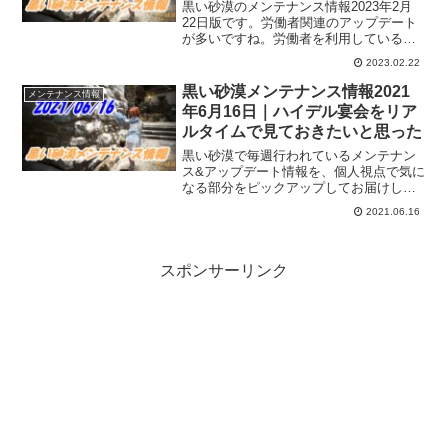
黒い砂漠のメンテナンス情報2023年2月
22日版です。労働者関連のアップデート
が多いですね。労働者を利用している私
にとっては「おっ！」となるものもあり
2023.02.22
ますけど、戦闘系コンテンツで楽しんで
いる冒険者さんには、あっさりめのアッ
黒い砂漠メンテナンス情報2021
メンテナンス情報
プデートかもです。
年6月16日｜ハイデル宴会をリア
ルタイムで見ておきたいと思った
黒い砂漠で毎週行われているメンテナン
ス&アップデート情報を、個人視点で気に
なる部分をピックアップしてお届けして
います。2021年6月16日分。ハイデル宴
2021.06.16
会の準備真っ只中なメンテな雰囲気で
す。
スポンサーリンク