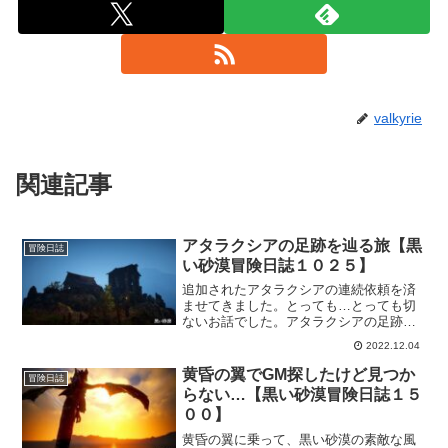
valkyrie
関連記事
アタラクシアの足跡を辿る旅【黒
冒険日誌
い砂漠冒険日誌１０２５】
追加されたアタラクシアの連続依頼を済
ませてきました。とっても…とっても切
ないお話でした。アタラクシアの足跡を
たどっていくんですが、元気いっぱいで
2022.12.04
優しいアタラクシアも運命に逆らわずに
生きた証を、今度は冒険者の記憶として
黄昏の翼でGM探したけど見つか
冒険日誌
残しておきたい。そんなウルウルなお話
らない…【黒い砂漠冒険日誌１５
でした。
００】
黄昏の翼に乗って、黒い砂漠の素敵な風