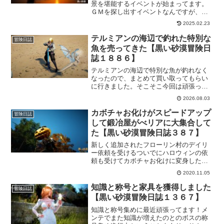
景を堪能するイベントが始まってます。
ＧＭを探し出すイベントなんですが、ど
うも、見当違いなところを探していたよ
2025.02.23
うです。後から調べて行こうと思ってた
のですが、イベントページにて居場所が
テルミアンの海辺で釣れた特別な
冒険日誌
公開されていました。
魚を売ってきた【黒い砂漠冒険日
誌１８８６】
テルミアンの海辺で特別な魚が釣れなく
なったので、まとめて買い取ってもらい
に行きました。そこそこ今回は頑張って
釣りしたつもりなので期待してましたけ
2026.08.03
ど、いい買い取り額になったと思いま
す。もっと釣っている冒険者さんもいる
カボチャお化けがスピードアップ
冒険日誌
でしょうけど、私は十分満足できまし
して鍛冶屋がべリアに大集合して
た。
た【黒い砂漠冒険日誌３８７】
新しく追加されたフローリン村のデイリ
ー依頼を受けるついでにハロウィンの依
頼も受けてカボチャお化けに変身した
ら、かなり使い勝手がよくなってまし
2020.11.05
た。以前よりだいぶと移動が速くなって
たので依頼をこなすのも楽になった気が
知識と称号と家具を獲得しました
冒険日誌
する。そしてべリア村では各地の鍛冶屋
【黒い砂漠冒険日誌１３６７】
が大集合してました。
知識と称号集めに最近頑張ってます！メ
ンテでまた知識が増えたのとのボスの称