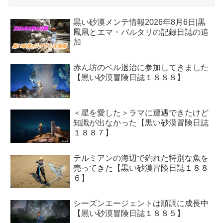
黒い砂漠メンテ情報2026年8月6日|黒
鳳凰とエマ・バルタリの記録日誌の追
加
赤ん坊のベル退治に参加してきました
【黒い砂漠冒険日誌１８８８】
＜星を愛した＞ラマに遭遇できたけど
知識が出なかった【黒い砂漠冒険日誌
１８８７】
テルミアンの海辺で釣れた特別な魚を
売ってきた【黒い砂漠冒険日誌１８８
６】
シーズンエージェントは順調に成長中
【黒い砂漠冒険日誌１８８５】