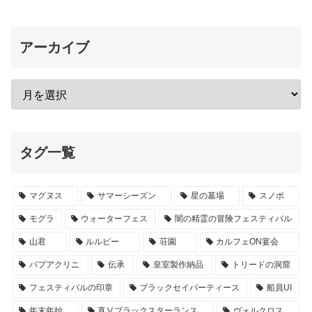
アーカイブ
タグ一覧
マグヌス
サマーシーズン
星の墓場
スノボ
モグラ
ウォーターフェス
闇の精霊の冒険フェスティバル
山君
ルルピー
荘園
カルフェON宴会
パプアクリニ
伝承
皇室製作納品
トリードの洞窟
フェスティバルの印章
ブラックセイバーティース
船員UI
年末年始
真Ⅴブラックスターランス
ヴォルクロス