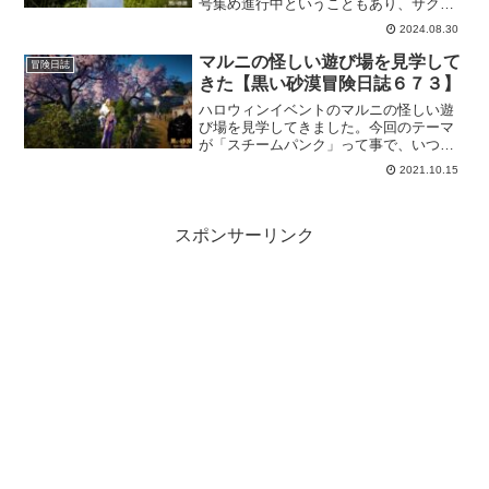
号集め進行中ということもあり、サクッ
と獲得しておきました。そして家具です
2024.08.30
が、朝の国・都に関連するものなので、
こちらも忘れずにもらっておきたいです
マルニの怪しい遊び場を見学して
冒険日誌
ね。
きた【黒い砂漠冒険日誌６７３】
ハロウィンイベントのマルニの怪しい遊
び場を見学してきました。今回のテーマ
が「スチームパンク」って事で、いつも
と雰囲気が違います。カボチャはいつも
2021.10.15
どおりだけど、装飾がスチームパンクな
感じになってます。イベント参加は今度
にして、今日はいろいろと見学します。
スポンサーリンク