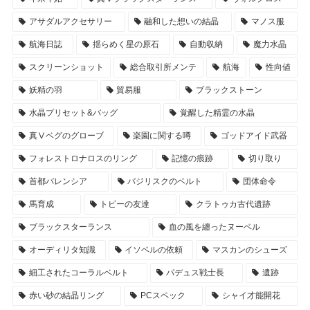
アサダルアクセサリー
融和した想いの結晶
マノス服
航海日誌
揺らめく星の原石
自動収納
魔力水晶
スクリーンショット
総合取引所メンテ
航海
性向値
妖精の羽
貿易服
ブラックストーン
水晶プリセット&バッグ
覚醒した精霊の水晶
真Ⅴベグのグローブ
楽園に関する噂
ゴッドアイド武器
フォレストロナロスのリング
記憶の痕跡
切り取り
首都バレンシア
バジリスクのベルト
団体命令
馬育成
トビーの友達
クラトゥカ古代遺跡
ブラックスターランス
血の風を纏ったヌーベル
オーディリタ知識
イソベルの依頼
マスカンのシューズ
細工されたコーラルベルト
パデュス戦士長
遺跡
赤い砂の結晶リング
PCスペック
シャイ才能開花