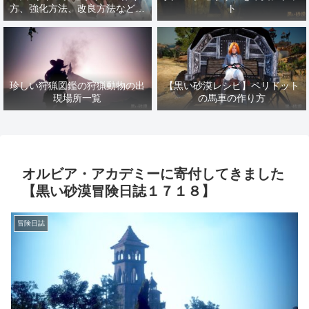
方、強化方法、改良方法などま
ト
とめ【黒い砂漠冒険日誌１４１
７】
珍しい狩猟図鑑の狩猟動物の出
【黒い砂漠レシピ】ペリドット
現場所一覧
の馬車の作り方
オルビア・アカデミーに寄付してきました
【黒い砂漠冒険日誌１７１８】
冒険日誌