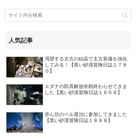
人気記事
渇望する太古の結晶で太古装備を強化
してみる！【黒い砂漠冒険日誌１７８
０】
エダナの防具解放依頼終わらせてきま
した【黒い砂漠冒険日誌１６６６】
赤ん坊のベル退治に参加してきました
【黒い砂漠冒険日誌１８８８】