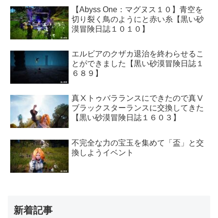
【Abyss One：マグヌス１０】青空を
切り裂く鳥のようにと赤い糸【黒い砂
漠冒険日誌１０１０】
エルビアのクザカ退治を終わらせるこ
とができました【黒い砂漠冒険日誌１
６８９】
真Ⅹトゥバラランスにできたので真Ⅴ
ブラックスターランスに交換してきた
【黒い砂漠冒険日誌１６０３】
不完全な力の宝玉を集めて「盃」と交
換しようイベント
新着記事