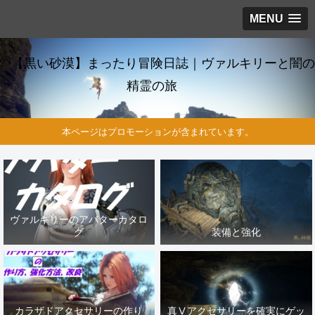
MENU
【黒い砂漠】まったり冒険日誌｜ヴァルキリーと闇の
精霊の旅
本ページはプロモーションが含まれています。
ヴァルキリーのアバターカタロ
グ
装備と強化
カラザドアクセサリーの作り
真Ⅴアクセサリーを確実にゲッ