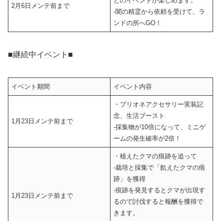
どのイベントが楽しめます。
2月6日メンテ前まで
-闇の精霊から依頼を受けて、ラ
ンドの所へGO！
■継続中イベント■
イベント期間
イベント内容
・プリオネアクセサリー実装記
念、生活ブースト
1月23日メンテ前まで
‐採集物が10倍になって、ミニゲ
ームの発生確率が2倍！
・植えたクマの痕跡を追って
‐栽培と採集で「飢えたクマの痕
跡」を獲得
‐痕跡を発見するとクマが出現す
1月23日メンテ前まで
るので討伐すると報酬を獲得で
きます。