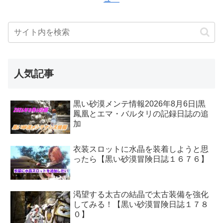
人気記事
黒い砂漠メンテ情報2026年8月6日|黒
鳳凰とエマ・バルタリの記録日誌の追
加
衣装スロットに水晶を装着しようと思
ったら【黒い砂漠冒険日誌１６７６】
渇望する太古の結晶で太古装備を強化
してみる！【黒い砂漠冒険日誌１７８
０】