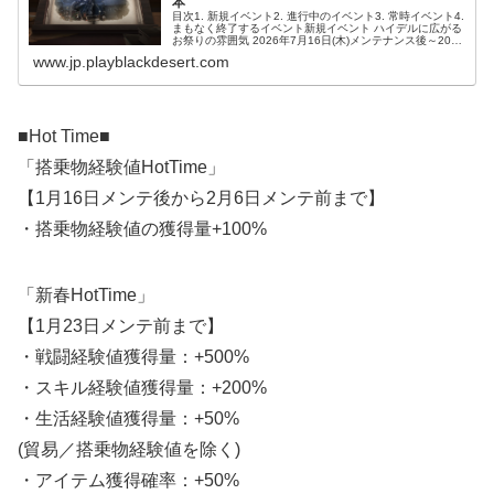
本
目次1. 新規イベント2. 進行中のイベント3. 常時イベント4.
まもなく終了するイベント新規イベント ハイデルに広がる
お祭りの雰囲気 2026年7月16日(木)メンテナンス後～2026
年7月30日(木)メンテナンス前Step 1 オーラ...
www.jp.playblackdesert.com
■Hot Time■
「搭乗物経験値HotTime」
【1月16日メンテ後から2月6日メンテ前まで】
・搭乗物経験値の獲得量+100%
「新春HotTime」
【1月23日メンテ前まで】
・戦闘経験値獲得量：+500%
・スキル経験値獲得量：+200%
・生活経験値獲得量：+50%
(貿易／搭乗物経験値を除く)
・アイテム獲得確率：+50%