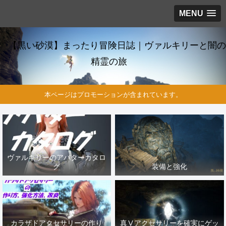
MENU
【黒い砂漠】まったり冒険日誌｜ヴァルキリーと闇の
精霊の旅
本ページはプロモーションが含まれています。
ヴァルキリーのアバターカタロ
グ
装備と強化
カラザドアクセサリーの作り
真Ⅴアクセサリーを確実にゲッ