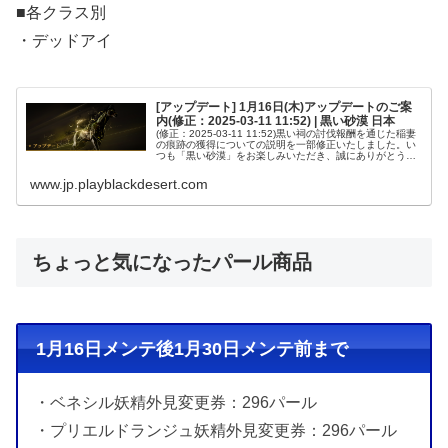
■各クラス別
・デッドアイ
[アップデート] 1月16日(木)アップデートのご案
内(修正：2025-03-11 11:52) | 黒い砂漠 日本
(修正：2025-03-11 11:52)黒い祠の討伐報酬を通じた稲妻
の痕跡の獲得についての説明を一部修正いたしました。い
つも「黒い砂漠」をお楽しみいただき、誠にありがとうご
ざいます。Pearl Abyss「黒い砂漠」サービスチームです。
1...
www.jp.playblackdesert.com
ちょっと気になったパール商品
1月16日メンテ後1月30日メンテ前まで
・ベネシル妖精外見変更券：296パール
・プリエルドランジュ妖精外見変更券：296パール