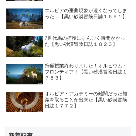
エルビアの歪曲現象が遠くなってしま
った…【黒い砂漠冒険日誌１６９１】
7世代馬の捕獲にすんごく時間かかっ
た【黒い砂漠冒険日誌１８２３】
狩猟授業終わりました！オルビウム・
フロンティア！【黒い砂漠冒険日誌１
７８３】
オルビア・アカデミーの難関だった知
識を取ることが出来た【黒い砂漠冒険
日誌１７７２】
新着記事