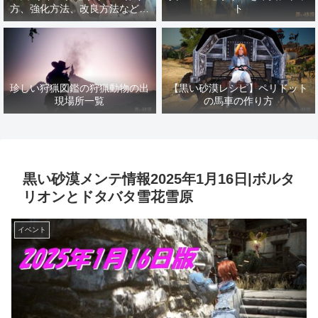
方、強化方法、改良方法などま
ト
とめ【黒い砂漠冒険日誌１４１
７】
珍しい狩猟図鑑の狩猟動物の出
【黒い砂漠レシピ】ペリドット
現場所一覧
の馬車の作り方
黒い砂漠メンテ情報2025年1月16日|ボルタ
リオンとドタバタ雪花雪原
イベント