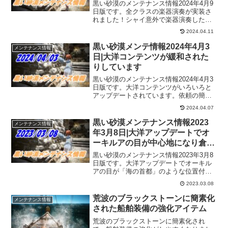
黒い砂漠のメンテナンス情報2024年4月9
日版です。全クラスの楽器演奏が実装さ
れました！シャイ意外で楽器演奏したい
と思っていた冒険者さんは記念ライブで
2024.04.11
すね！また、ブラックストーンの2次簡素
化に全ての馬に「スプリント」習得と
黒い砂漠メンテ情報2024年4月3
メンテナンス情報
中々に濃厚なアプデな気がします。
日|大洋コンテンツが緩和された
りしています
黒い砂漠のメンテナンス情報2024年4月3
日版です。大洋コンテンツがいろいろと
アップデートされています。依頼の簡素
化や追加に物々交換の数量緩和に、増築
2024.04.07
アイテムの改善など。重帆船を作りやす
くなってるとひじょーに嬉しいですね！
黒い砂漠メンテナンス情報2023
メンテナンス情報
年3月8日|大洋アップデートでオ
ーキルアの目が中心地になり倉庫
番も追加
黒い砂漠のメンテナンス情報2023年3月8
日版です。大洋アップデートでオーキル
アの目が「海の首都」のような位置付に
なりました。倉庫番が追加されたり、こ
2023.03.08
れまでのラット港にあった施設やNPCが
オーキルアの目に移動になったので、使
荒波のブラックストーンに簡素化
メンテナンス情報
い勝手もよくなりそうですね。
された船舶装備の強化アイテム
荒波のブラックストーンに簡素化され