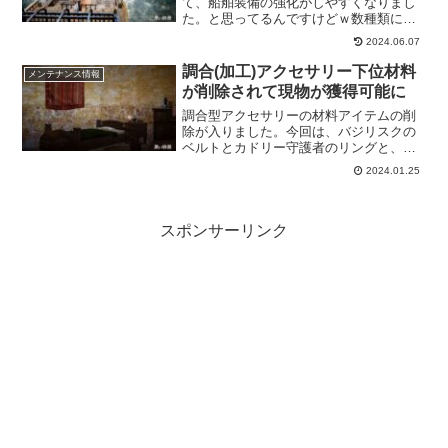
て、船舶装備の強化がしやすくなりまし
た。と思ってるんですけどｗ数種類に分
かれたいたアイテムが簡素化されて統合
2024.06.07
されると、非常に作業が捗るように思え
るので、今回のアプデも、個人的に「ナ
調合(加工)アクセサリー下位材料
メンテナンス情報
イスアプデ！」でした！
が削除されて現物が獲得可能に
調合型アクセサリーの材料アイテムの削
除が入りました。今回は、バジリスクの
ベルトとカドリー守護者のリングと、オ
ルキンラドのベルトに目覚めた川のネッ
2024.01.25
クレスと目覚めた月のネックレス」の材
料アイテムです、これからは現物が出る
ので楽しくなりそうですね。
スポンサーリンク