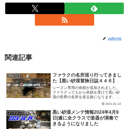
valkyrie
関連記事
ファラクの名所巡り行ってきまし
冒険日誌
た【黒い砂漠冒険日誌４４６】
シーズン専用の依頼が追加されました。
ファラクって人から依頼を受けて黒い砂
漠の世界の名所を巡る旅になります。範
囲はバレノス、セレンディア、カルフェ
2021.01.14
オンなのでそれほど移動距離も多くはな
いかと。連続依頼の最後にはちょっと青
黒い砂漠メンテ情報2024年4月9
メンテナンス情報
ざめることも言われるので勘弁しておく
日|遂に全クラスで楽器が演奏で
れｗ
きるようになりました