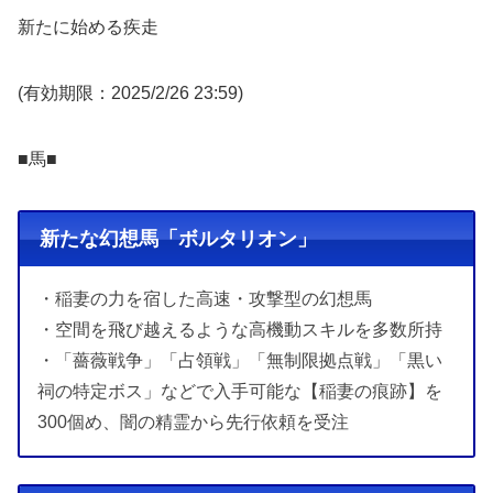
新たに始める疾走
(有効期限：2025/2/26 23:59)
■馬■
新たな幻想馬「ボルタリオン」
・稲妻の力を宿した高速・攻撃型の幻想馬
・空間を飛び越えるような高機動スキルを多数所持
・「薔薇戦争」「占領戦」「無制限拠点戦」「黒い
祠の特定ボス」などで入手可能な【稲妻の痕跡】を
300個め、闇の精霊から先行依頼を受注