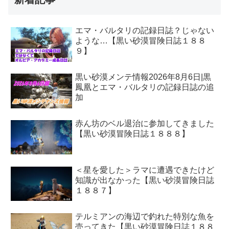
エマ・バルタリの記録日誌？じゃない
ような…【黒い砂漠冒険日誌１８８
９】
黒い砂漠メンテ情報2026年8月6日|黒
鳳凰とエマ・バルタリの記録日誌の追
加
赤ん坊のベル退治に参加してきました
【黒い砂漠冒険日誌１８８８】
＜星を愛した＞ラマに遭遇できたけど
知識が出なかった【黒い砂漠冒険日誌
１８８７】
テルミアンの海辺で釣れた特別な魚を
売ってきた【黒い砂漠冒険日誌１８８