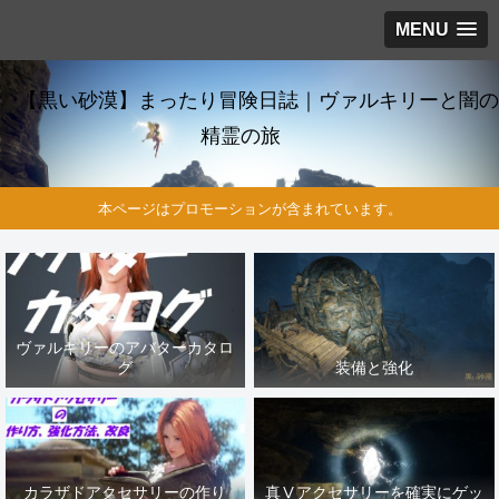
MENU
【黒い砂漠】まったり冒険日誌｜ヴァルキリーと闇の
精霊の旅
本ページはプロモーションが含まれています。
ヴァルキリーのアバターカタロ
グ
装備と強化
カラザドアクセサリーの作り
真Ⅴアクセサリーを確実にゲッ