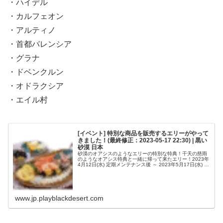
・ハイデル
・カルフェオン
・アルティノ
・首都バレンシア
・グラナ
・ドベンクルン
・オドラクシア
・エイル村
[イベント] 特別な商品を販売するエリーがやって
きました！(最終修正：2023-05-17 22:30) | 黒い
砂漠 日本
砂漠のオアシスのようなエリーの特別な特典！干天の慈雨
のようなオアシス特典と一緒に帰って来たエリー！2023年
4月12日(水) 定期メンテナンス後 ～ 2023年5月17日(水) 定
期メンテナンス前まで 1エリーの特別なシルバー商品がオ
ープ...
www.jp.playblackdesert.com