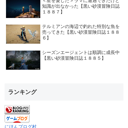
＜星を愛した＞ラマに遭遇できたけど
知識が出なかった【黒い砂漠冒険日誌
１８８７】
テルミアンの海辺で釣れた特別な魚を
売ってきた【黒い砂漠冒険日誌１８８
６】
シーズンエージェントは順調に成長中
【黒い砂漠冒険日誌１８８５】
ランキング
にほんブログ村