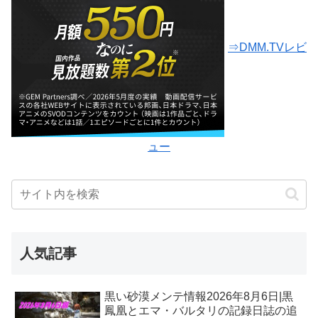
⇒DMM.TVレビ
ュー
人気記事
黒い砂漠メンテ情報2026年8月6日|黒
鳳凰とエマ・バルタリの記録日誌の追