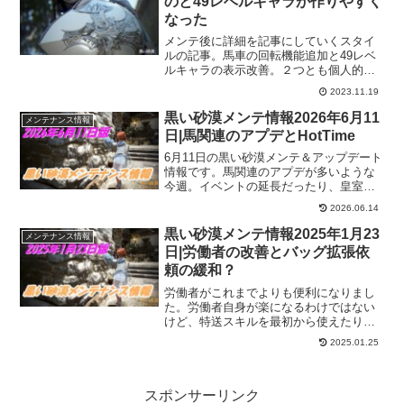
のと49レベルキャラが作りやすく
なった
メンテ後に詳細を記事にしていくスタイ
ルの記事。馬車の回転機能追加と49レベ
ルキャラの表示改善。２つとも個人的に
ナイスアップデートだと思ったので、ひ
2023.11.19
じょーにありがたいです。馬車の回転は
ともかく49レベルキャラの表示はほんと
黒い砂漠メンテ情報2026年6月11
メンテナンス情報
うっとおしいかったのでｗ
日|馬関連のアプデとHotTime
6月11日の黒い砂漠メンテ＆アップデート
情報です。馬関連のアプデが多いような
今週。イベントの延長だったり、皇室調
教納品の報酬改善だったりと今度何かあ
2026.06.14
るの？とか無駄に深読みしてしまいまし
た。後は、エダニアの玉座イベントが常
黒い砂漠メンテ情報2025年1月23
メンテナンス情報
時になったので、まだ獲得してない冒険
日|労働者の改善とバッグ拡張依
者さんもじっくり楽しめます。
頼の緩和？
労働者がこれまでよりも便利になりまし
た。労働者自身が楽になるわけではない
けど、特送スキルを最初から使えたりで
きるようになりました。バッグの拡張依
2025.01.25
頼も実質緩和されたような形になりまし
た！これはありがたいので、サブキャラ
にはクリアしてもらいましょう。
スポンサーリンク