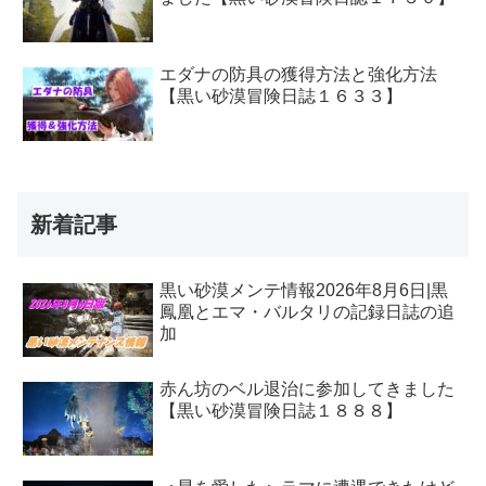
エダナの防具の獲得方法と強化方法
【黒い砂漠冒険日誌１６３３】
新着記事
黒い砂漠メンテ情報2026年8月6日|黒
鳳凰とエマ・バルタリの記録日誌の追
加
赤ん坊のベル退治に参加してきました
【黒い砂漠冒険日誌１８８８】