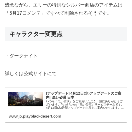
残念ながら、エリーの特別なシルバー商店のアイテムは
「5月17日メンテ」ですべて削除されるそうです。
キャラクター変更点
・ダークナイト
詳しくは公式サイトにて
[アップデート] 4月12日(水)アップデートのご案
内 | 黒い砂漠 日本
いつも「黒い砂漠」をご利用いただき、誠にありがとうご
ざいます。Pearl Abyss「黒い砂漠」サービスチームです。
4月12日(水)最新アップデート内容をご案内いたします。目
次1.【追加及び改善事項】1.1 キャラクター1.2 コンテンツ
1...
www.jp.playblackdesert.com