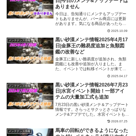
日|今日のメンテ&アップデートは
ありません
今日は、告知通りにメンテもアップデー
トもありませんが、パール商店には更新
があります。気になる商品があったらチ
ェックしておくといいかも。こういう時
2025.10.09
に「おっ！」となるようなものがあるか
もなので油断できませんｗ
黒い砂漠メンテ情報2025年4月17
メンテナンス情報
日|金豚王の難易度追加と魚類図
鑑の改善など
金豚王に新しい難易度が追加され、魚類
図鑑にも改善や追加が入りました。ま
た、イベントでは転移イベントが来てい
ますので、育てたいキャラがいる冒険者
2025.04.17
さんは、このイベントを利用してみるの
もいいのではないでしょうか。
黒い砂漠メンテ情報2026年7月23
メンテナンス情報
日|水宮イベント開始！一部アイ
テムの大量加工式も追加
7月23日の黒い砂漠メンテ＆アップデート
情報です。さらっとサクッとさっぱりな
メンテ&アプデでした。水宮イベントも始
まったので、テルミアンの海辺と合わせ
2026.07.25
て楽しめそうだと思います。また、一部
アイテムで簡易錬金時の大量加工式も追
馬車の回転ができるようになった
メンテナンス情報
加されてるので有効活用しましょう！