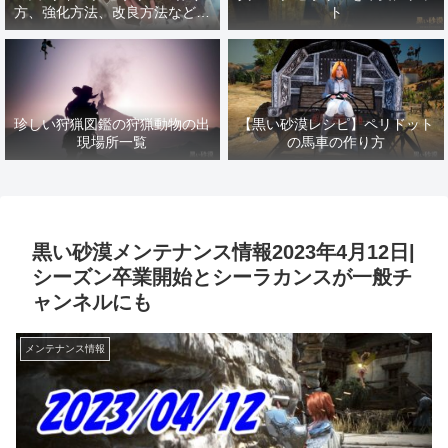
方、強化方法、改良方法などま
ト
とめ【黒い砂漠冒険日誌１４１
７】
珍しい狩猟図鑑の狩猟動物の出
【黒い砂漠レシピ】ペリドット
現場所一覧
の馬車の作り方
黒い砂漠メンテナンス情報2023年4月12日|
シーズン卒業開始とシーラカンスが一般チ
ャンネルにも
メンテナンス情報