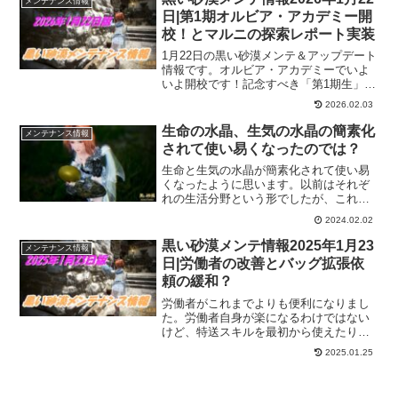
メンテナンス情報
ークのイベント依頼も追加されてます。
日|第1期オルビア・アカデミー開
校！とマルニの探索レポート実装
1月22日の黒い砂漠メンテ＆アップデート
情報です。オルビア・アカデミーでいよ
いよ開校です！記念すべき「第1期生」と
なるので、入学しておきましょう！そし
2026.02.03
てマルニの密室で利用できる「マルニの
探索レポート」も実装されました。
生命の水晶、生気の水晶の簡素化
メンテナンス情報
されて使い易くなったのでは？
生命と生気の水晶が簡素化されて使い易
くなったように思います。以前はそれぞ
れの生活分野という形でしたが、これか
らはマルっと生活分野に適用されるとい
2024.02.02
うことですから、プリセットでも扱いや
すくなってますよね。保有水晶はシルバ
黒い砂漠メンテ情報2025年1月23
メンテナンス情報
ーに変換されて簡素化水晶を支給と。
日|労働者の改善とバッグ拡張依
頼の緩和？
労働者がこれまでよりも便利になりまし
た。労働者自身が楽になるわけではない
けど、特送スキルを最初から使えたりで
きるようになりました。バッグの拡張依
2025.01.25
頼も実質緩和されたような形になりまし
た！これはありがたいので、サブキャラ
にはクリアしてもらいましょう。