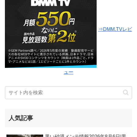
⇒DMM.TVレビ
ュー
人気記事
黒い砂漠メンテ情報2026年8月6日|黒