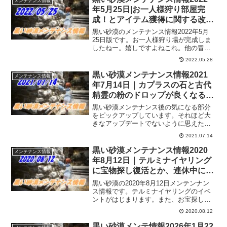
メンテナンス情報
年5月25日|お一人様狩り部屋完
成！とアイテム獲得に関する改善
とか
黒い砂漠のメンテナンス情報2022年5月
25日版です。お一人様狩り場が完成しま
したねー。嬉しですよねこれ。他の冒険
者さんの事を考えずに狩りが出来るとい
2022.05.28
うのはストレスが減り、狩りに集中でき
ます。アイテムの獲得に関する改善や変
黒い砂漠メンテナンス情報2021
メンテナンス情報
更もあり、いい感じになってると嬉しい
年7月14日｜カプラスの石と古代
なー。
精霊の粉のドロップが良くなるら
しい
黒い砂漠メンテナンス後の気になる部分
をピックアップしています。それほど大
きなアップデートでないように思えたけ
ど、意外にもたくさんありました。生活
2021.07.14
系も戦闘系も楽しめるようなメンテにな
った気がしています。
黒い砂漠メンテナンス情報2020
メンテナンス情報
年8月12日｜テルミナイヤリング
に宝物探し復活とか、連休中に遊
べるイベント多めかな
黒い砂漠の2020年8月12日メンテンナン
ス情報です。テルミナイヤリングのイベ
ントがはじまります。また、お宝探しの
イベントも復活みたいなので、無限POT
2020.08.12
作成も捗る？ｗ他にも、連休中だけの経
験値アップや、テルミアンウォーターパ
黒い砂漠メンテ情報2026年1月22