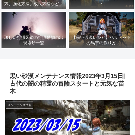
方、強化方法、改良方法などま
ト
とめ【黒い砂漠冒険日誌１４１
７】
珍しい狩猟図鑑の狩猟動物の出
【黒い砂漠レシピ】ペリドット
現場所一覧
の馬車の作り方
黒い砂漠メンテナンス情報2023年3月15日|
古代の闇の精霊の冒険スタートと元気な苗
木
メンテナンス情報