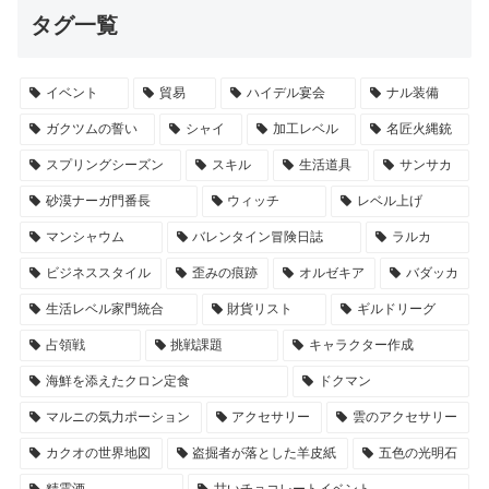
タグ一覧
イベント
貿易
ハイデル宴会
ナル装備
ガクツムの誓い
シャイ
加工レベル
名匠火縄銃
スプリングシーズン
スキル
生活道具
サンサカ
砂漠ナーガ門番長
ウィッチ
レベル上げ
マンシャウム
バレンタイン冒険日誌
ラルカ
ビジネススタイル
歪みの痕跡
オルゼキア
バダッカ
生活レベル家門統合
財貨リスト
ギルドリーグ
占領戦
挑戦課題
キャラクター作成
海鮮を添えたクロン定食
ドクマン
マルニの気力ポーション
アクセサリー
雲のアクセサリー
カクオの世界地図
盗掘者が落とした羊皮紙
五色の光明石
精霊酒
甘いチョコレートイベント