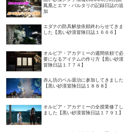
鳳凰とエマ・バルタリの記録日誌の追
加
エダナの防具解放依頼終わらせてきま
した【黒い砂漠冒険日誌１６６６】
オルビア・アカデミーの週間依頼で必
要になるアイテムの作り方【黒い砂漠
冒険日誌１７７４】
赤ん坊のベル退治に参加してきました
【黒い砂漠冒険日誌１８８８】
オルビア・アカデミーの全授業修了し
ました【黒い砂漠冒険日誌１７９１】