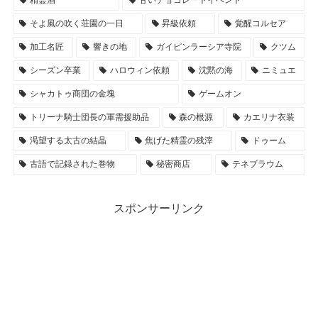
そよ風の吹く荘園の一日
昇級依頼
覚醒コルセア
加工名匠
響きの地
ガイピンラーシア寺院
クツム
シーズン卒業
ハロウィン依頼
沈黙の海
ニミュエ
シャカトゥ商団の金塊
ゲームオン
トリーナ騎士団長の軍需援助品
森の根源
カエリナ衣装
渇望する太古の結晶
焦げた精霊の残滓
ドゥーム
古語で記録された巻物
秘密商店
テネブラウム
スポンサーリンク