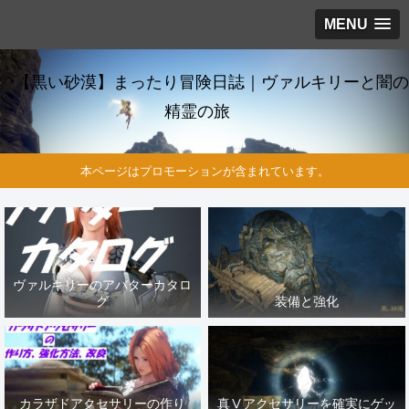
MENU
【黒い砂漠】まったり冒険日誌｜ヴァルキリーと闇の
精霊の旅
本ページはプロモーションが含まれています。
ヴァルキリーのアバターカタロ
グ
装備と強化
カラザドアクセサリーの作り
真Ⅴアクセサリーを確実にゲッ