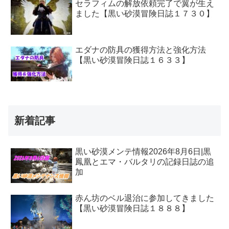
セラフィムの解放依頼完了で翼が生え
ました【黒い砂漠冒険日誌１７３０】
エダナの防具の獲得方法と強化方法
【黒い砂漠冒険日誌１６３３】
新着記事
黒い砂漠メンテ情報2026年8月6日|黒
鳳凰とエマ・バルタリの記録日誌の追
加
赤ん坊のベル退治に参加してきました
【黒い砂漠冒険日誌１８８８】