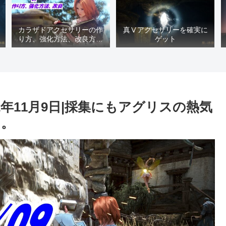
カラザドアクセサリーの作
真Ⅴアクセサリーを確実に
り方、強化方法、改良方法
ゲット
などまとめ【黒い砂漠冒険
日誌１４１７】
2年11月9日|採集にもアグリスの熱気
た。