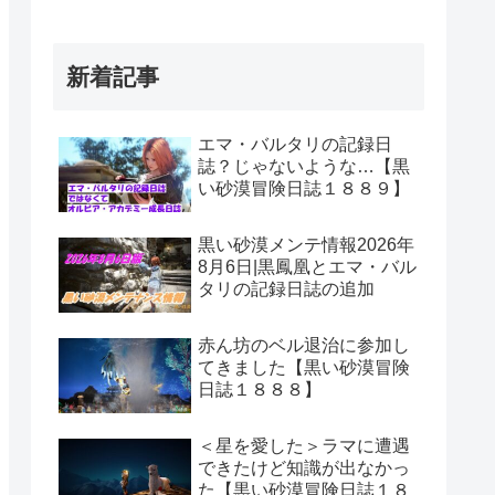
新着記事
エマ・バルタリの記録日
誌？じゃないような…【黒
い砂漠冒険日誌１８８９】
黒い砂漠メンテ情報2026年
8月6日|黒鳳凰とエマ・バル
タリの記録日誌の追加
赤ん坊のベル退治に参加し
てきました【黒い砂漠冒険
日誌１８８８】
＜星を愛した＞ラマに遭遇
できたけど知識が出なかっ
た【黒い砂漠冒険日誌１８