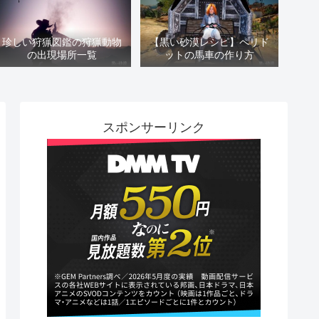
珍しい狩猟図鑑の狩猟動物
【黒い砂漠レシピ】ペリド
の出現場所一覧
ットの馬車の作り方
スポンサーリンク