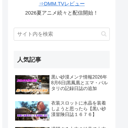
⇒DMM.TVレビュー
2026夏アニメ続々と配信開始！
人気記事
黒い砂漠メンテ情報2026年
8月6日|黒鳳凰とエマ・バル
タリの記録日誌の追加
衣装スロットに水晶を装着
しようと思ったら【黒い砂
漠冒険日誌１６７６】