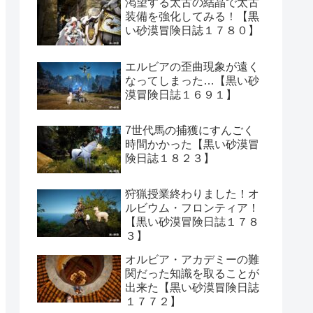
渇望する太古の結晶で太古
装備を強化してみる！【黒
い砂漠冒険日誌１７８０】
エルビアの歪曲現象が遠く
なってしまった…【黒い砂
漠冒険日誌１６９１】
7世代馬の捕獲にすんごく
時間かかった【黒い砂漠冒
険日誌１８２３】
狩猟授業終わりました！オ
ルビウム・フロンティア！
【黒い砂漠冒険日誌１７８
３】
オルビア・アカデミーの難
関だった知識を取ることが
出来た【黒い砂漠冒険日誌
１７７２】