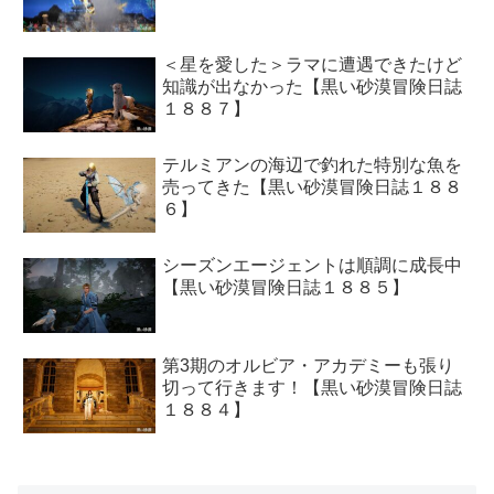
＜星を愛した＞ラマに遭遇できたけど
知識が出なかった【黒い砂漠冒険日誌
１８８７】
テルミアンの海辺で釣れた特別な魚を
売ってきた【黒い砂漠冒険日誌１８８
６】
シーズンエージェントは順調に成長中
【黒い砂漠冒険日誌１８８５】
第3期のオルビア・アカデミーも張り
切って行きます！【黒い砂漠冒険日誌
１８８４】