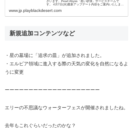
ざいます。Pearl Abyss「黒い砂漠」サービスチームで
す。 4月7日(水)最新アップデート内容をご案内いたしま
す。目次1.【追加及び改善事項】1.1 コンテンツ1.2 キャラ
www.jp.playblackdesert.com
クター1...
新規追加コンテンツなど
・星の墓場に「追求の皿」が追加されました。
・エルビア領域に進入する際の天気の変化を自然になるよ
うに変更
ーーーーーーーーーーーーーーーーーーーー
エリーの不思議なウォーターフェスが開催されましたね。
去年もこれぐらいだったのかな？