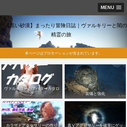
MENU
【黒い砂漠】まったり冒険日誌｜ヴァルキリーと闇の
精霊の旅
本ページはプロモーションが含まれています。
ヴァルキリーのアバターカタロ
グ
装備と強化
カラザドアクセサリーの作り
真Ⅴアクセサリーを確実にゲッ