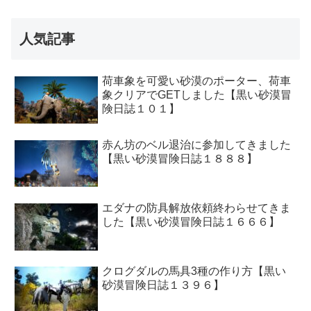
人気記事
荷車象を可愛い砂漠のポーター、荷車
象クリアでGETしました【黒い砂漠冒
険日誌１０１】
赤ん坊のベル退治に参加してきました
【黒い砂漠冒険日誌１８８８】
エダナの防具解放依頼終わらせてきま
した【黒い砂漠冒険日誌１６６６】
クログダルの馬具3種の作り方【黒い
砂漠冒険日誌１３９６】