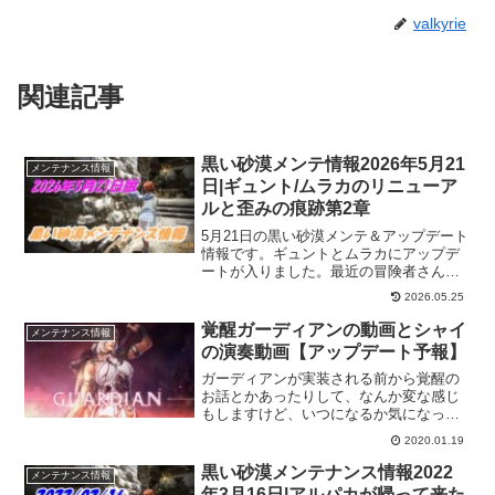
valkyrie
関連記事
黒い砂漠メンテ情報2026年5月21
メンテナンス情報
日|ギュント/ムラカのリニューア
ルと歪みの痕跡第2章
5月21日の黒い砂漠メンテ＆アップデート
情報です。ギュントとムラカにアップデ
ートが入りました。最近の冒険者さんの
動向を見た感じのアップデートです。ま
2026.05.25
た、物々交換もアップデートが入ってい
ますが、普段触らないコンテンツなの
覚醒ガーディアンの動画とシャイ
メンテナンス情報
で、イマイチ理解できてません。
の演奏動画【アップデート予報】
ガーディアンが実装される前から覚醒の
お話とかあったりして、なんか変な感じ
もしますけど、いつになるか気になって
きますｗシャイの演奏とかもあるよう
2020.01.19
で。
黒い砂漠メンテナンス情報2022
メンテナンス情報
年3月16日|アルパカが帰って来た