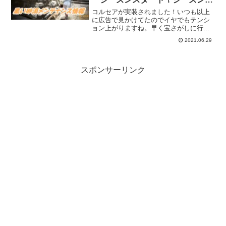
進めやすくなったと思う。
コルセアが実装されました！いつも以上
に広告で見かけてたのでイヤでもテンシ
ョン上がりますね。早く宝さがしに行か
ないとです。もちろんサマーシーズンも
2021.06.29
スタートしたので、コルセアで冒険する
のもいいかもです。シーズンでは新しい
試みもあるので進めやすいと思います。
スポンサーリンク