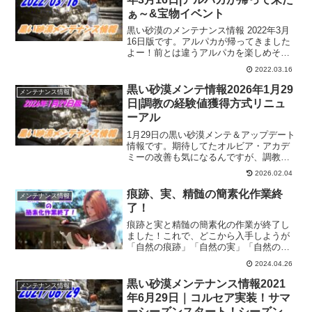
ぁ～&宝物イベント
黒い砂漠のメンテナンス情報 2022年3月
16日版です。アルパカが帰ってきました
よー！前とは違うアルパカを楽しめそう
です。それと、宝物イベントも開催され
2022.03.16
るので、この機会に地図の欠片とか出る
と嬉しいな。
黒い砂漠メンテ情報2026年1月29
メンテナンス情報
日|調教の経験値獲得方式リニュ
ーアル
1月29日の黒い砂漠メンテ＆アップデート
情報です。期待してたオルビア・アカデ
ミーの改善も気になるんですが、調教で
得られる経験値の獲得方式リニューアル
2026.02.04
が気になりました。これからは「成長さ
せたい時に成長させる」そんなスタイル
痕跡、実、精髄の簡素化作業終
メンテナンス情報
になるようです。
了！
痕跡と実と精髄の簡素化の作業が終了し
ました！これで、どこから入手しようが
「自然の痕跡」「自然の実」「自然の精
髄」となったわけです。なので、痕跡、
2024.04.26
実、精髄を集めるのに苦労してて、今ま
で進めにくかった製作なんかも捗りそう
黒い砂漠メンテナンス情報2021
メンテナンス情報
です。
年6月29日｜コルセア実装！サマ
ーシーズンスタート！シーズンは