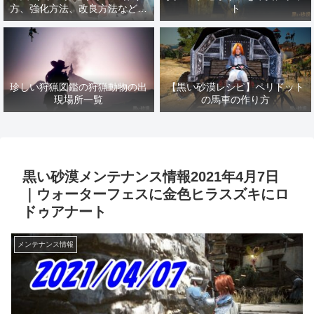
方、強化方法、改良方法などま
ト
とめ【黒い砂漠冒険日誌１４１
７】
珍しい狩猟図鑑の狩猟動物の出
【黒い砂漠レシピ】ペリドット
現場所一覧
の馬車の作り方
黒い砂漠メンテナンス情報2021年4月7日
｜ウォーターフェスに金色ヒラスズキにロ
ドゥアナート
メンテナンス情報