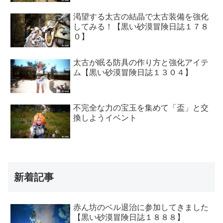
渇望する太古の結晶で太古装備を強化
してみる！【黒い砂漠冒険日誌１７８
０】
太古が眠る防具の作り方と強化アイテ
ム【黒い砂漠冒険日誌１３０４】
不完全な力の宝玉を集めて「盃」と交
換しようイベント
新着記事
赤ん坊のベル退治に参加してきました
【黒い砂漠冒険日誌１８８８】