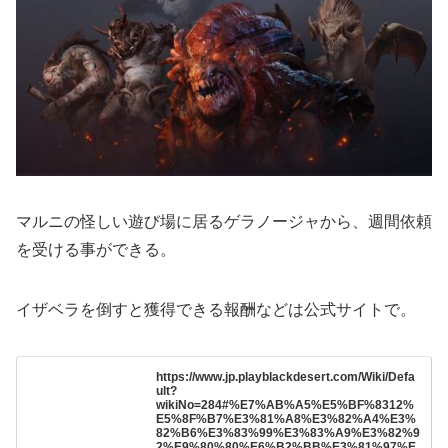
マルニの怪しい遊び場に居るゲラノージャから、週間依頼
を受ける事ができる。
イザベラを倒すと獲得できる報酬などは公式サイトで。
https://www.jp.playblackdesert.com/Wiki/Defa
ult?
wikiNo=284#%E7%AB%A5%E5%BF%8312%
E5%8F%B7%E3%81%A8%E3%82%A4%E3%
82%B6%E3%83%99%E3%83%A9%E3%82%9
2%E9%80%80%E6%B2%BB%E3%81%97%E