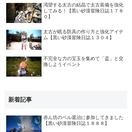
渇望する太古の結晶で太古装備を強化
してみる！【黒い砂漠冒険日誌１７８
０】
太古が眠る防具の作り方と強化アイテ
ム【黒い砂漠冒険日誌１３０４】
不完全な力の宝玉を集めて「盃」と交
換しようイベント
新着記事
赤ん坊のベル退治に参加してきました
【黒い砂漠冒険日誌１８８８】