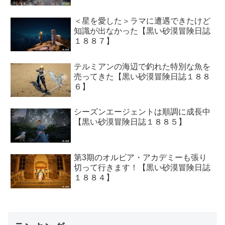
＜星を愛した＞ラマに遭遇できたけど
知識が出なかった【黒い砂漠冒険日誌
１８８７】
テルミアンの海辺で釣れた特別な魚を
売ってきた【黒い砂漠冒険日誌１８８
６】
シーズンエージェントは順調に成長中
【黒い砂漠冒険日誌１８８５】
第3期のオルビア・アカデミーも張り
切って行きます！【黒い砂漠冒険日誌
１８８４】