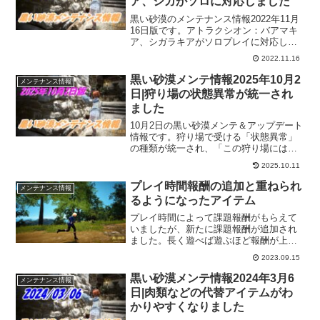
ア、シガがソロに対応しました
黒い砂漠のメンテナンス情報2022年11月
16日版です。アトラクシオン：バアマキ
ア、シガラキアがソロプレイに対応して
くれました！また、楽しみが増えました
2022.11.16
よー。ヌーベルとクツム家具にもアップ
グレードが来てますし、家門依頼の追加
黒い砂漠メンテ情報2025年10月2
メンテナンス情報
とあっちこっち行かないといけませんね
日|狩り場の状態異常が統一され
ｗ
ました
10月2日の黒い砂漠メンテ＆アップデート
情報です。狩り場で受ける「状態異常」
の種類が統一され、「この狩り場には、
こんな状態異常」といった具合に狩り場
2025.10.11
情報UIでも確認できるようになりまし
た。これは、対策もしやすくなっていい
プレイ時間報酬の追加と重ねられ
メンテナンス情報
ですね！
るようになったアイテム
プレイ時間によって課題報酬がもらえて
いましたが、新たに課題報酬が追加され
ました。長く遊べば遊ぶほど報酬が上手
い！なんて最高ですね。そして、バッグ
2023.09.15
や倉庫で重ねることができるように変更
されたアイテムがいくつかあります。枠
黒い砂漠メンテ情報2024年3月6
メンテナンス情報
を圧迫しやすいので助かります。
日|肉類などの代替アイテムがわ
かりやすくなりました