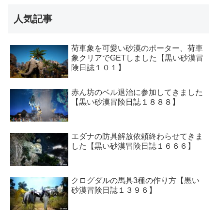
人気記事
荷車象を可愛い砂漠のポーター、荷車
象クリアでGETしました【黒い砂漠冒
険日誌１０１】
赤ん坊のベル退治に参加してきました
【黒い砂漠冒険日誌１８８８】
エダナの防具解放依頼終わらせてきま
した【黒い砂漠冒険日誌１６６６】
クログダルの馬具3種の作り方【黒い
砂漠冒険日誌１３９６】