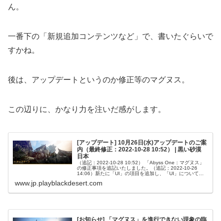
ん。
一番下の「新規追加コンテンツなど」で、書いたぐらいで
すかね。
後は、アップデートというのか修正等のマグヌス。
この辺りに、かなり力を注いだ感がします。
[アップデート] 10月26日(水)アップデートのご案
内（最終修正：2022-10-28 10:52） | 黒い砂漠
日本
（追記：2022-10-28 10:52） 「Abyss One：マグヌス」
の修正事項を追記いたしました。（追記：2022-10-26
14:06）新たに「UI」の項目を追加し、「UI」についての
追記を行いました。（修正：2022-10-2...
www.jp.playblackdesert.com
[お知らせ] 「マグヌス」を進行できない現象の臨