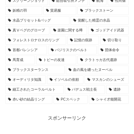
スクリーンショット
総合取引所メンテ
航海
性向値
妖精の羽
貿易服
ブラックストーン
水晶プリセット&バッグ
覚醒した精霊の水晶
真Ⅴベグのグローブ
楽園に関する噂
ゴッドアイド武器
フォレストロナロスのリング
記憶の痕跡
切り取り
首都バレンシア
バジリスクのベルト
団体命令
馬育成
トビーの友達
クラトゥカ古代遺跡
ブラックスターランス
血の風を纏ったヌーベル
オーディリタ知識
イソベルの依頼
マスカンのシューズ
細工されたコーラルベルト
パデュス戦士長
遺跡
赤い砂の結晶リング
PCスペック
シャイ才能開花
スポンサーリンク