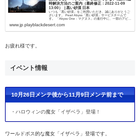
時解決方法のご案内（最終修正：2022-11-09
13:00） | 黒い砂漠 日本
いつも「黒い砂漠」をご利用いただき、誠にありがとうご
ざいます。 Pearl Abyss「黒い砂漠」サービスチームで
す。 「Abyss One：マグヌス」の進行中に、一部のアビス
で円滑に依頼を進行できない現象が確認されております。
www.jp.playblackdesert.com
これに伴い、...
お疲れ様です。
イベント情報
10月26日メンテ後から11月9日メンテ前まで
・ハロウィンの魔女「イザベラ」登場！
ワールドボス的な魔女「イザベラ」登場です。