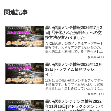
関連記事
黒い砂漠メンテ情報2026年7月2
メンテナンス情報
日|「浄化された光明石」への交
換方法が変わりました
7月2日の黒い砂漠メンテ＆アップデート
情報です。大きなアプデはないものの、
個人的によく利用している「浄化された
光明石」の交換方法が変わったのは嬉し
2026.07.03
い。これまで簡易錬金だったのを、ダリ
シャインと交換できるようになりまし
黒い砂漠メンテ情報2025年12月
メンテナンス情報
た。
18日|セラフィム祭だワッショ
イ！
12月18日の黒い砂漠メンテ＆アップデー
ト情報です。セラフィムがいよいよ実装
されました！楽しみにしていただけに期
待も高まります！また、シーズンも一新
2025.12.21
されたようなので、セラフィムでシーズ
ンを進めたいですね。闇の狭間も変更が
黒い砂漠メンテナンス情報2022
メンテナンス情報
入っているので確認しないとです。
年11月16日|アトラクシオン：バ