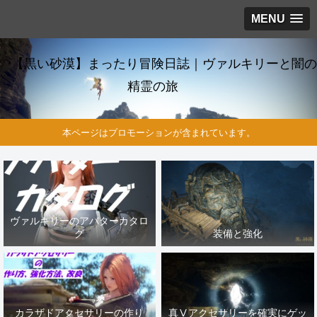
MENU
【黒い砂漠】まったり冒険日誌｜ヴァルキリーと闇の
精霊の旅
本ページはプロモーションが含まれています。
ヴァルキリーのアバターカタロ
グ
装備と強化
カラザドアクセサリーの作り
真Ⅴアクセサリーを確実にゲッ