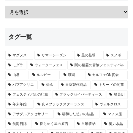
タグ一覧
マグヌス
サマーシーズン
星の墓場
スノボ
モグラ
ウォーターフェス
闇の精霊の冒険フェスティバル
山君
ルルピー
荘園
カルフェON宴会
パプアクリニ
伝承
皇室製作納品
トリードの洞窟
フェスティバルの印章
ブラックセイバーティース
船員UI
年末年始
真Ⅴブラックスターランス
ヴォルクロス
アサダルアクセサリー
融和した想いの結晶
マノス服
航海日誌
揺らめく星の原石
自動収納
魔力水晶