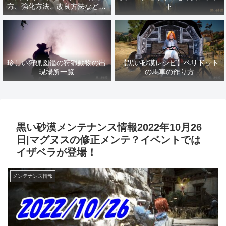
方、強化方法、改良方法などま
ト
とめ【黒い砂漠冒険日誌１４１
７】
珍しい狩猟図鑑の狩猟動物の出
【黒い砂漠レシピ】ペリドット
現場所一覧
の馬車の作り方
黒い砂漠メンテナンス情報2022年10月26
日|マグヌスの修正メンテ？イベントでは
イザベラが登場！
メンテナンス情報