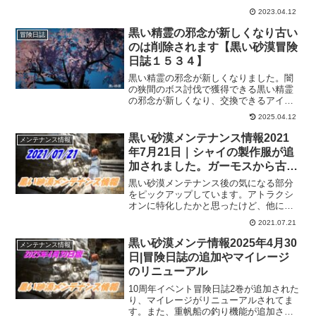
た、シーズンのみだったシーラカンスが
2023.04.12
一般チャンネルにも登場するようになっ
てます。貿易関連の変更などもあります
黒い精霊の邪念が新しくなり古い
冒険日誌
が個人的には興味ないのでスルー。
のは削除されます【黒い砂漠冒険
日誌１５３４】
黒い精霊の邪念が新しくなりました。闇
の狭間のボス討伐で獲得できる黒い精霊
の邪念が新しくなり、交換できるアイテ
ムリニューアルされています。既存の黒
2025.04.12
い精霊の邪念は削除されますし、今後獲
得することはできませんので交換リスト
黒い砂漠メンテナンス情報2021
メンテナンス情報
から欲しいアイテムと交換しておくよう
年7月21日｜シャイの製作服が追
にしたほうがよさそうです。
加されました。ガーモスから古い
箱も必ず出るようになり、パタパ
黒い砂漠メンテナンス後の気になる部分
タ海賊団が出現
をピックアップしています。アトラクシ
オンに特化したかと思ったけど、他にも
結構なアップデートなどが盛り込まれて
2021.07.21
ますね。気になる部分だけを抜き出すと
アトラクシオンはスルーとｗ
黒い砂漠メンテ情報2025年4月30
メンテナンス情報
日|冒険日誌の追加やマイレージ
のリニューアル
10周年イベント冒険日誌2巻が追加された
り、マイレージがリニューアルされてま
す。また、重帆船の釣り機能が追加され