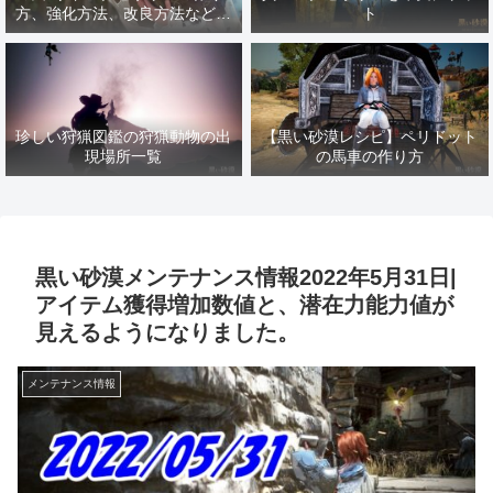
方、強化方法、改良方法などま
ト
とめ【黒い砂漠冒険日誌１４１
７】
珍しい狩猟図鑑の狩猟動物の出
【黒い砂漠レシピ】ペリドット
現場所一覧
の馬車の作り方
黒い砂漠メンテナンス情報2022年5月31日|
アイテム獲得増加数値と、潜在力能力値が
見えるようになりました。
メンテナンス情報