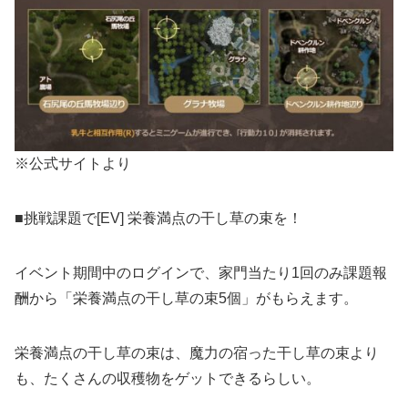
※公式サイトより
■挑戦課題で[EV] 栄養満点の干し草の束を！
イベント期間中のログインで、家門当たり1回のみ課題報
酬から「栄養満点の干し草の束5個」がもらえます。
栄養満点の干し草の束は、魔力の宿った干し草の束より
も、たくさんの収穫物をゲットできるらしい。