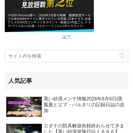
ュー
人気記事
黒い砂漠メンテ情報2026年8月6日|黒
鳳凰とエマ・バルタリの記録日誌の追
加
エダナの防具解放依頼終わらせてきま
した【黒い砂漠冒険日誌１６６６】