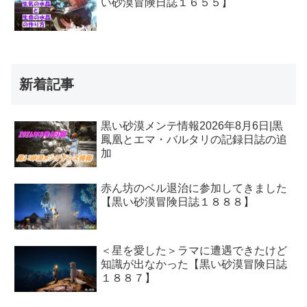
い砂漠冒険日誌１６５５】
新着記事
黒い砂漠メンテ情報2026年8月6日|黒
鳳凰とエマ・バルタリの記録日誌の追
加
赤ん坊のベル退治に参加してきました
【黒い砂漠冒険日誌１８８８】
＜星を愛した＞ラマに遭遇できたけど
知識が出なかった【黒い砂漠冒険日誌
１８８７】