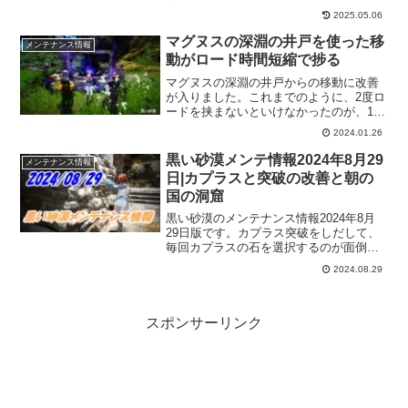
たり、能力値の表示方法にも変更があり
2025.05.06
ます。確認も多いですが、イベントもあ
るので連休中は黒い砂漠から抜け出せそ
マグヌスの深淵の井戸を使った移
メンテナンス情報
うにありませんねｗ
動がロード時間短縮で捗る
マグヌスの深淵の井戸からの移動に改善
が入りました。これまでのように、2度ロ
ードを挟まないといけなかったのが、1度
で済みそう。ロードは短めがお好みの冒
2024.01.26
険者さんにはありがたいアップデートに
なったと思います。
黒い砂漠メンテ情報2024年8月29
メンテナンス情報
日|カプラスと突破の改善と朝の
国の洞窟
黒い砂漠のメンテナンス情報2024年8月
29日版です。カプラス突破をしだして、
毎回カプラスの石を選択するのが面倒で
したが、自動で活性化するようになりま
2024.08.29
した！ほかには、朝の国5つの洞窟が追加
されるなど、細かなアップデートがあり
ました。
スポンサーリンク