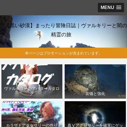
MENU
【黒い砂漠】まったり冒険日誌｜ヴァルキリーと闇の
精霊の旅
本ページはプロモーションが含まれています。
ヴァルキリーのアバターカタロ
グ
装備と強化
カラザドアクセサリーの作り
真Ⅴアクセサリーを確実にゲッ