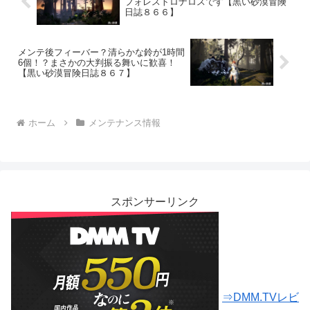
フォレストロナロスです【黒い砂漠冒険
日誌８６６】
メンテ後フィーバー？清らかな鈴が1時間
6個！？まさかの大判振る舞いに歓喜！
【黒い砂漠冒険日誌８６７】
ホーム
メンテナンス情報
スポンサーリンク
⇒DMM.TVレビ