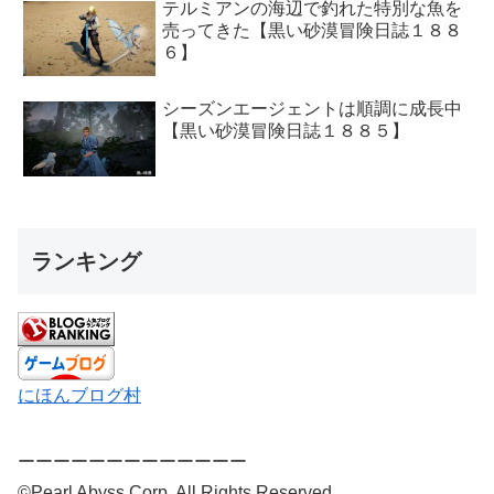
テルミアンの海辺で釣れた特別な魚を
売ってきた【黒い砂漠冒険日誌１８８
６】
シーズンエージェントは順調に成長中
【黒い砂漠冒険日誌１８８５】
ランキング
にほんブログ村
ーーーーーーーーーーーーー
©Pearl Abyss Corp. All Rights Reserved.