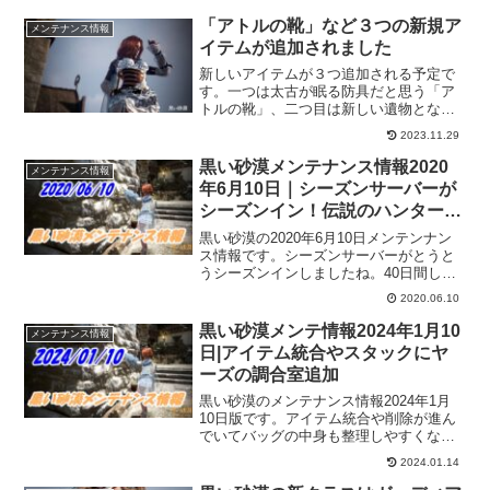
「アトルの靴」など３つの新規ア
メンテナンス情報
イテムが追加されました
新しいアイテムが３つ追加される予定で
す。一つは太古が眠る防具だと思う「ア
トルの靴」、二つ目は新しい遺物となる
「カプアの遺物」、最後三つ目は新しい
2023.11.29
錬金石の「アトルの動力石」どれも魅力
的なアイテムなので、是非とも入手した
黒い砂漠メンテナンス情報2020
メンテナンス情報
いですね。まずは概要だけでも知ってお
年6月10日｜シーズンサーバーが
こうかと。
シーズンイン！伝説のハンターも
来てるよ！
黒い砂漠の2020年6月10日メンテンナン
ス情報です。シーズンサーバーがとうと
うシーズンインしましたね。40日間しっ
かり楽しもうと思います。他にも、伝説
2020.06.10
のハンターが現れていたり、謎の騎士も
出現するらしいのであっちこっち忙しく
黒い砂漠メンテ情報2024年1月10
メンテナンス情報
移動しなきゃな感じですかね。
日|アイテム統合やスタックにヤ
ーズの調合室追加
黒い砂漠のメンテナンス情報2024年1月
10日版です。アイテム統合や削除が進ん
でいてバッグの中身も整理しやすくなっ
てきました。また、スタックできるよう
2024.01.14
になった調合アイテムの為に新しい機能
も追加されてたりと、どんどん便利にな