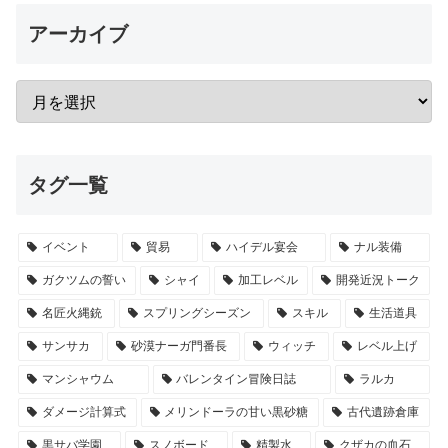
アーカイブ
タグ一覧
イベント
貿易
ハイデル宴会
ナル装備
ガクツムの誓い
シャイ
加工レベル
開発近況トーク
名匠火縄銃
スプリングシーズン
スキル
生活道具
サンサカ
砂漠ナーガ門番長
ウィッチ
レベル上げ
マンシャウム
バレンタイン冒険日誌
ラルカ
ダメージ計算式
メリンドーラの甘い黒砂糖
古代遺跡倉庫
黒サバ学園
スノボード
精製水
クザカの血石