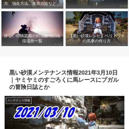
方、強化方法、改良方法などま
ト
とめ【黒い砂漠冒険日誌１４１
７】
珍しい狩猟図鑑の狩猟動物の出
【黒い砂漠レシピ】ペリドット
現場所一覧
の馬車の作り方
黒い砂漠メンテナンス情報2021年3月10日
｜ヤミヤミのすごろくに馬レースにプガル
の冒険日誌とか
メンテナンス情報