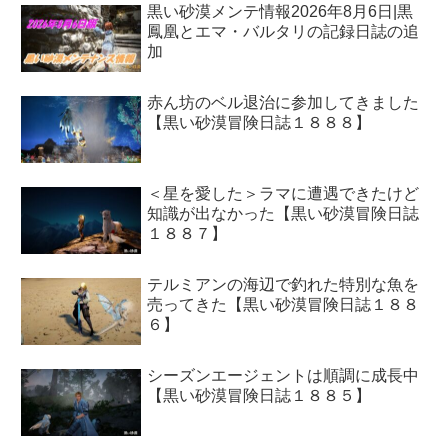
黒い砂漠メンテ情報2026年8月6日|黒
鳳凰とエマ・バルタリの記録日誌の追
加
赤ん坊のベル退治に参加してきました
【黒い砂漠冒険日誌１８８８】
＜星を愛した＞ラマに遭遇できたけど
知識が出なかった【黒い砂漠冒険日誌
１８８７】
テルミアンの海辺で釣れた特別な魚を
売ってきた【黒い砂漠冒険日誌１８８
６】
シーズンエージェントは順調に成長中
【黒い砂漠冒険日誌１８８５】