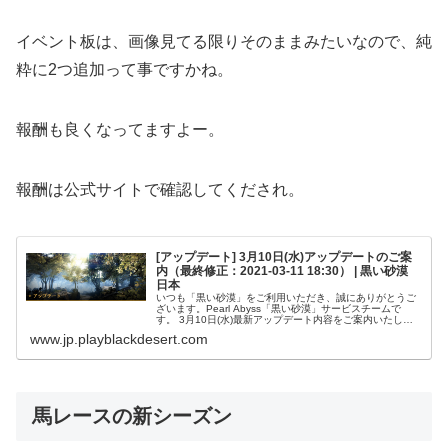
イベント板は、画像見てる限りそのままみたいなので、純
粋に2つ追加って事ですかね。
報酬も良くなってますよー。
報酬は公式サイトで確認してくだされ。
[アップデート] 3月10日(水)アップデートのご案
内（最終修正：2021-03-11 18:30） | 黒い砂漠
日本
いつも「黒い砂漠」をご利用いただき、誠にありがとうご
ざいます。Pearl Abyss「黒い砂漠」サービスチームで
す。 3月10日(水)最新アップデート内容をご案内いたしま
す。目次1.【主要アップデート - プガルの黄金時代】2.
www.jp.playblackdesert.com
【追加及び改...
馬レースの新シーズン