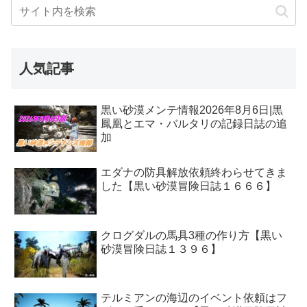
人気記事
黒い砂漠メンテ情報2026年8月6日|黒
鳳凰とエマ・バルタリの記録日誌の追
加
エダナの防具解放依頼終わらせてきま
した【黒い砂漠冒険日誌１６６６】
クログダルの馬具3種の作り方【黒い
砂漠冒険日誌１３９６】
テルミアンの海辺のイベント依頼はフ