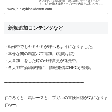
ざいます。Pearl Abyss「黒い砂漠」サービスチームで
す。 3月10日(水)最新アップデート内容をご案内いたしま
す。目次1.【主要アップデート - プガルの黄金時代】2.
www.jp.playblackdesert.com
【追加及び改...
新規追加コンテンツなど
・動作中でもヤミヤミが呼べるようになりました。
・幸せな闇の精霊バフ追加。(期間は謎)
・大量加工をした時の仕様変更が迷走中。
・各大都市酒場/旅館に、情報発信屋NPCが登場。
ーーーーーーーーーーーーーーーーーーーー
すごろくと、馬レースと、プガルの冒険日誌が気になりま
すねー。