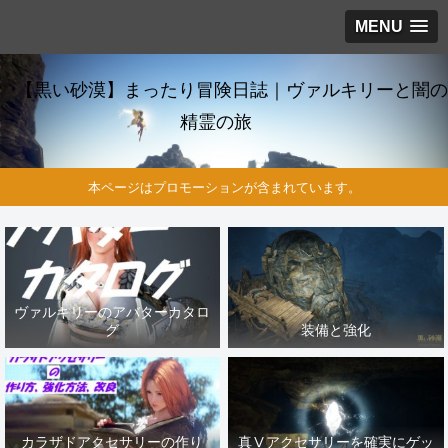
MENU
【黒い砂漠】まったり冒険日誌｜ヴァルキリーと闇の
精霊の旅
本ページはプロモーションが含まれています。
ヴァルキリーのアバターカタロ
グ
装備と強化
カラザドアクセサリーの作り
真Ⅴアクセサリーを確実にゲッ