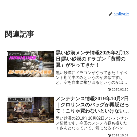
valkyrie
関連記事
黒い砂漠メンテ情報2025年2月13
メンテナンス情報
日|黒い砂漠のドラゴン「黄昏の
翼」がやってきた！
黒い砂漠にドラゴンがやってきた！イベ
ント期間中のみというのが残念ですけ
ど、空を自由に飛び回るというのが出来
るってのがとても魅力的です！ある程度
2025.02.15
の制限はあるようですが、早く飛び回っ
てみたいですね！
メンテナンス情報2019年10月2日
メンテナンス情報
｜クロリンスのバッグが再販だっ
て！こりゃ買わないといけないや
つじゃないですか～。
黒い砂漠の2019年10月02日メンテンナン
ス情報です。今回のメンテ内容も盛りだ
くさんとなっていて、気になるイベント
やキャンペーンがいろいろありました。
2019.10.07