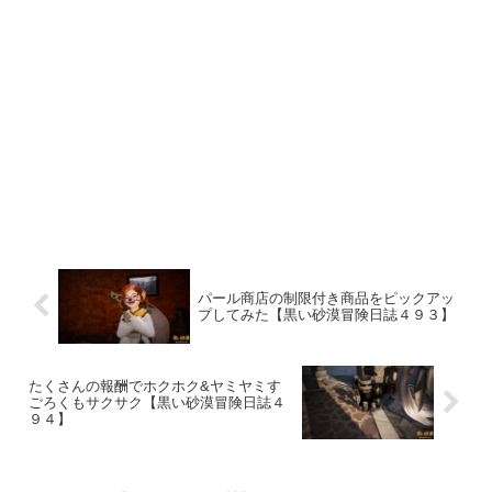
パール商店の制限付き商品をピックアッ
プしてみた【黒い砂漠冒険日誌４９３】
たくさんの報酬でホクホク&ヤミヤミす
ごろくもサクサク【黒い砂漠冒険日誌４
９４】