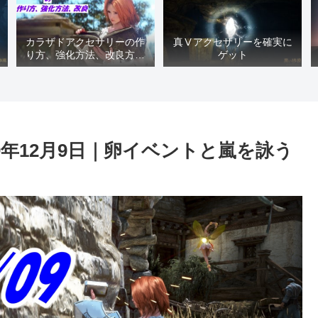
カラザドアクセサリーの作
真Ⅴアクセサリーを確実に
り方、強化方法、改良方法
ゲット
などまとめ【黒い砂漠冒険
日誌１４１７】
0年12月9日｜卵イベントと嵐を詠う