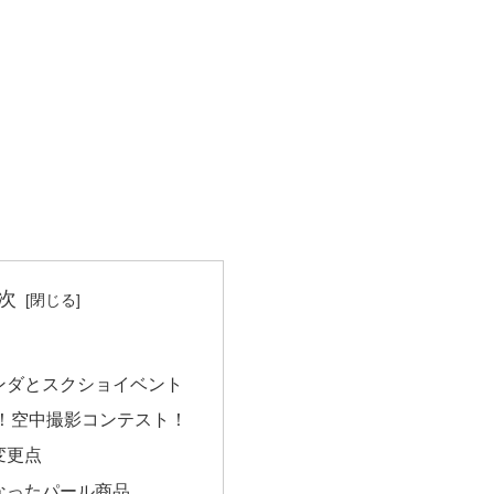
次
ンダとスクショイベント
！空中撮影コンテスト！
変更点
なったパール商品