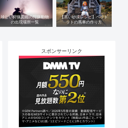
珍しい狩猟図鑑の狩猟動物
【黒い砂漠レシピ】ペリド
の出現場所一覧
ットの馬車の作り方
スポンサーリンク