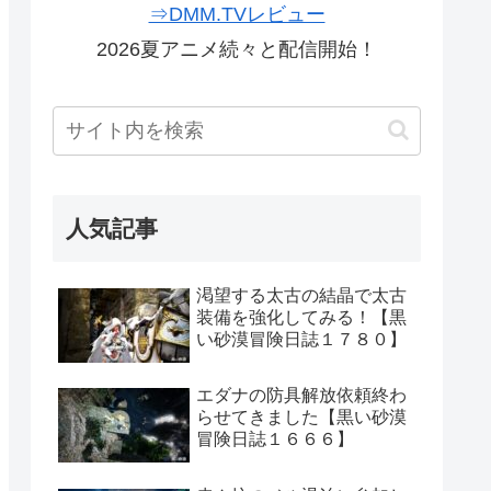
⇒DMM.TVレビュー
2026夏アニメ続々と配信開始！
人気記事
渇望する太古の結晶で太古
装備を強化してみる！【黒
い砂漠冒険日誌１７８０】
エダナの防具解放依頼終わ
らせてきました【黒い砂漠
冒険日誌１６６６】