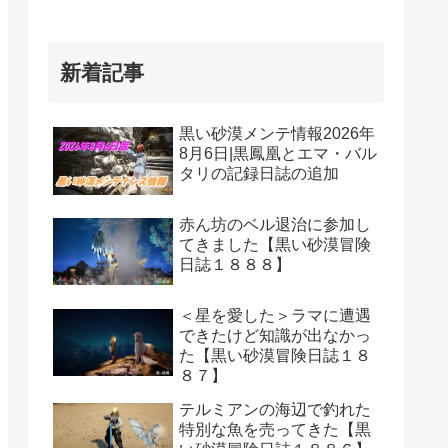
新着記事
黒い砂漠メンテ情報2026年
8月6日|黒鳳凰とエマ・バル
タリの記録日誌の追加
赤ん坊のベル退治に参加し
てきました【黒い砂漠冒険
日誌１８８８】
＜星を愛した＞ラマに遭遇
できたけど知識が出なかっ
た【黒い砂漠冒険日誌１８
８７】
テルミアンの海辺で釣れた
特別な魚を売ってきた【黒