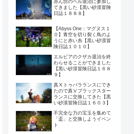
赤ん坊のベル退治に参加し
てきました【黒い砂漠冒険
日誌１８８８】
【Abyss One：マグヌス１
０】青空を切り裂く鳥のよ
うにと赤い糸【黒い砂漠冒
険日誌１０１０】
エルビアのクザカ退治を終
わらせることができました
【黒い砂漠冒険日誌１６８
９】
真Ⅹトゥバラランスにでき
たので真Ⅴブラックスター
ランスに交換してきた【黒
い砂漠冒険日誌１６０３】
不完全な力の宝玉を集めて
「盃」と交換しようイベン
ト