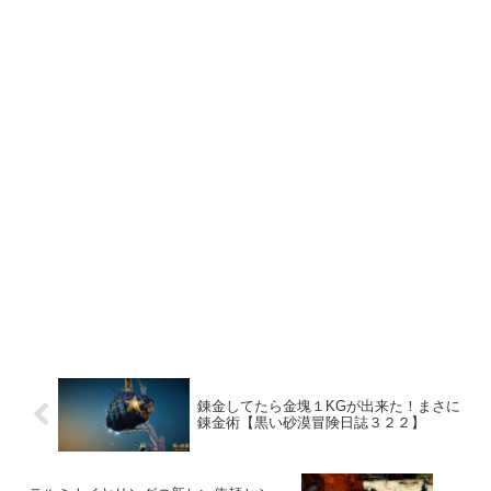
錬金してたら金塊１KGが出来た！まさに
錬金術【黒い砂漠冒険日誌３２２】