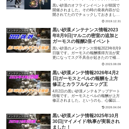
黒い砂漠のオフラインイベントが韓国で
開催されました。その時の発表内容が公
開されてたのでチェックしておきましょ
～。
2019.12.31
黒い砂漠メンテナンス情報2023
メンテナンス情報
年8月9日|マルニの密室の追加と
ガーモスの報酬2倍イベント
黒い砂漠のメンテナンス情報2023年8月9
日版です。ガーモスの報酬獲得方法が変
更になってスグ不具合が起きたので補填
の意味なのか報酬2倍イベントが始まりま
2023.08.09
す。そして、シーズンの時に「あったら
いいな…」と思ってた狩り場のマルニの
黒い砂漠メンテ情報2026年4月2
メンテナンス情報
密室が追加されてます。
日|ガーモスとベルの報酬を上方
修正とカラフルなエッグ王
4月2日の黒い砂漠メンテ＆アップデート
情報です。ガーモスとベルの報酬が上方
修正されました。というのも、心臓以外
がちょっとね…という部分を改善という
2026.04.04
ことで、これはありがたい修正です。ま
た、イベントもカラフルなエッグ王関連
黒い砂漠メンテ情報2025年10月
メンテナンス情報
があるので参加しておきたいところで
30日|マイメイド/執事が実装され
す。
ました！