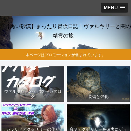
MENU
【黒い砂漠】まったり冒険日誌｜ヴァルキリーと闇の
精霊の旅
本ページはプロモーションが含まれています。
ヴァルキリーのアバターカタロ
グ
装備と強化
カラザドアクセサリーの作り
真Ⅴアクセサリーを確実にゲッ