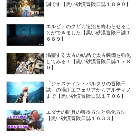
調です【黒い砂漠冒険日誌１８９０】
エルビアのクザカ退治を終わらせるこ
とができました【黒い砂漠冒険日誌１
６８９】
渇望する太古の結晶で太古装備を強化
してみる！【黒い砂漠冒険日誌１７８
０】
「ジャスティン・バルタリの冒険日
誌」の場所エフェリアからアルティノ
まで【黒い砂漠冒険日誌１７０６】
エダナの防具の獲得方法と強化方法
【黒い砂漠冒険日誌１６３３】