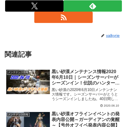
valkyrie
関連記事
黒い砂漠メンテナンス情報2020
メンテナンス情報
年6月10日｜シーズンサーバーが
シーズンイン！伝説のハンターも
来てるよ！
黒い砂漠の2020年6月10日メンテンナン
ス情報です。シーズンサーバーがとうと
うシーズンインしましたね。40日間しっ
かり楽しもうと思います。他にも、伝説
2020.06.10
のハンターが現れていたり、謎の騎士も
出現するらしいのであっちこっち忙しく
黒い砂漠オフラインイベントの発
メンテナンス情報
移動しなきゃな感じですかね。
表内容公開～ガーディアンの覚醒
～【号外オフイベ発表内容公開】