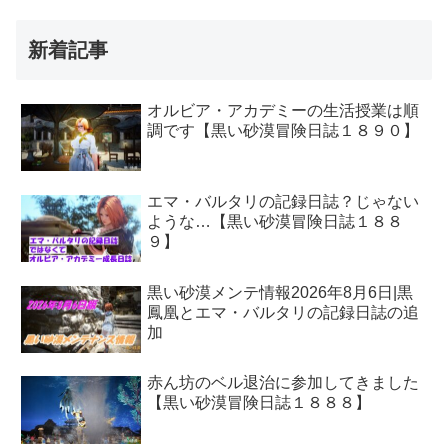
新着記事
オルビア・アカデミーの生活授業は順
調です【黒い砂漠冒険日誌１８９０】
エマ・バルタリの記録日誌？じゃない
ような…【黒い砂漠冒険日誌１８８
９】
黒い砂漠メンテ情報2026年8月6日|黒
鳳凰とエマ・バルタリの記録日誌の追
加
赤ん坊のベル退治に参加してきました
【黒い砂漠冒険日誌１８８８】