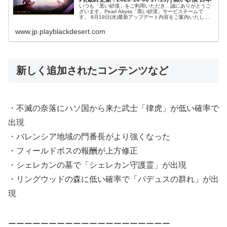
いつも「黒い砂漠」をご利用いただき、誠にありがとうご
ざいます。Pearl Abyss「黒い砂漠」サービスチームで
す。 8月19日(水)最新アップデート内容をご案内いたしま
す。 【追加及び改善事項】● 冒険者様が共有する様々なゲ
ームノウハウが...
www.jp.playblackdesert.com
新しく追加されたコンテンツなど
・不滅の奈落にハソ国から来た武士「律虎」が低い確率で
出現
・バレンシア地域の門番長がより強くなった
・フィールドボスの報酬が上方修正
・シェレカンの墓で「シェレカン守護霊」が出現
・リングウッドの森に低い確率で「パデュスの群れ」が出
現
ーーーーーーーーーーーーーーーーーーーー