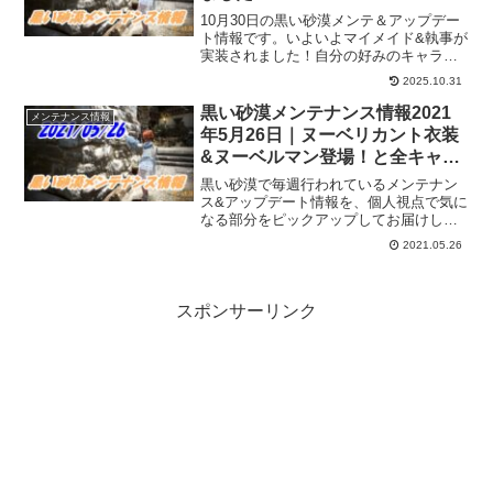
10月30日の黒い砂漠メンテ＆アップデー
ト情報です。いよいよマイメイド&執事が
実装されました！自分の好みのキャラと
衣装で着飾れるなんて、ずっと傍に居て
2025.10.31
ほしくなりますね。衣装に関しては色々
制約があるようですが、着なくなった衣
黒い砂漠メンテナンス情報2021
メンテナンス情報
装とかあると有効活用できるかもです
年5月26日｜ヌーベリカント衣装
ね。
&ヌーベルマン登場！と全キャラ
の上方修正
黒い砂漠で毎週行われているメンテナン
ス&アップデート情報を、個人視点で気に
なる部分をピックアップしてお届けして
います。2021年5月26日分。全キャラの
2021.05.26
上方修正がどんな感じなんかな。一部は
下方修正らしいけど…。
スポンサーリンク