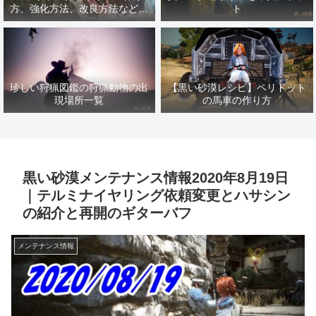
方、強化方法、改良方法などま
ト
とめ【黒い砂漠冒険日誌１４１
７】
珍しい狩猟図鑑の狩猟動物の出
【黒い砂漠レシピ】ペリドット
現場所一覧
の馬車の作り方
黒い砂漠メンテナンス情報2020年8月19日
｜テルミナイヤリング依頼変更とハサシン
の紹介と再開のギターバフ
メンテナンス情報