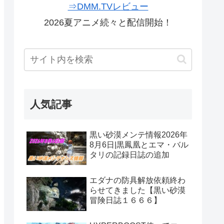
⇒DMM.TVレビュー
2026夏アニメ続々と配信開始！
人気記事
黒い砂漠メンテ情報2026年
8月6日|黒鳳凰とエマ・バル
タリの記録日誌の追加
エダナの防具解放依頼終わ
らせてきました【黒い砂漠
冒険日誌１６６６】