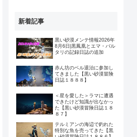
新着記事
黒い砂漠メンテ情報2026年
8月6日|黒鳳凰とエマ・バル
タリの記録日誌の追加
赤ん坊のベル退治に参加し
てきました【黒い砂漠冒険
日誌１８８８】
＜星を愛した＞ラマに遭遇
できたけど知識が出なかっ
た【黒い砂漠冒険日誌１８
８７】
テルミアンの海辺で釣れた
特別な魚を売ってきた【黒
い砂漠冒険日誌１８８６】