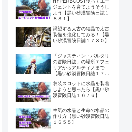
HYPERBOOST使ってエー
ジェントを育てようそうし
よう【黒い砂漠冒険日誌１
８８１】
渇望する太古の結晶で太古
装備を強化してみる！【黒
い砂漠冒険日誌１７８０】
「ジャスティン・バルタリ
の冒険日誌」の場所エフェ
リアからアルティノまで
【黒い砂漠冒険日誌１７０
６】
衣装スロットに水晶を装着
しようと思ったら【黒い砂
漠冒険日誌１６７６】
生気の水晶と生命の水晶の
作り方【黒い砂漠冒険日誌
１６５５】