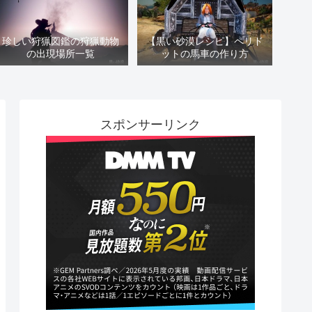
珍しい狩猟図鑑の狩猟動物
【黒い砂漠レシピ】ペリド
の出現場所一覧
ットの馬車の作り方
スポンサーリンク