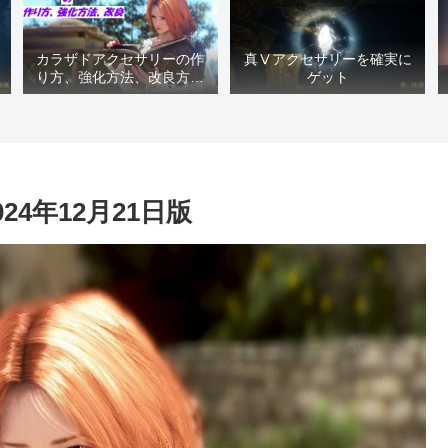
カラザドアクセサリーの作
真Ⅴアクセサリーを確実に
り方、強化方法、改良方法
ゲット
などまとめ【黒い砂漠冒険
日誌１４１７】
4年12月21日版