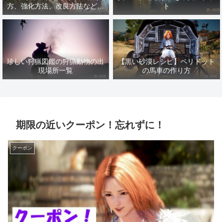
方、強化方法、改良方法などま
ト
とめ【黒い砂漠冒険日誌１４１
７】
珍しい狩猟図鑑の狩猟動物の出
【黒い砂漠レシピ】ペリドット
現場所一覧
の馬車の作り方
期限の近いクーポン！忘れずに！
クーポン