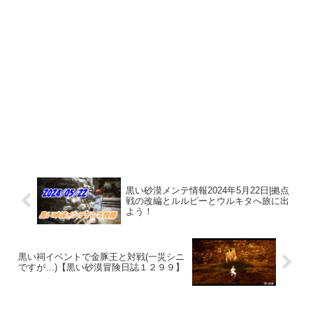
黒い砂漠メンテ情報2024年5月22日|拠点
戦の改編とルルピーとウルキタへ旅に出
よう！
黒い祠イベントで金豚王と対戦(一災シニ
ですが…)【黒い砂漠冒険日誌１２９９】