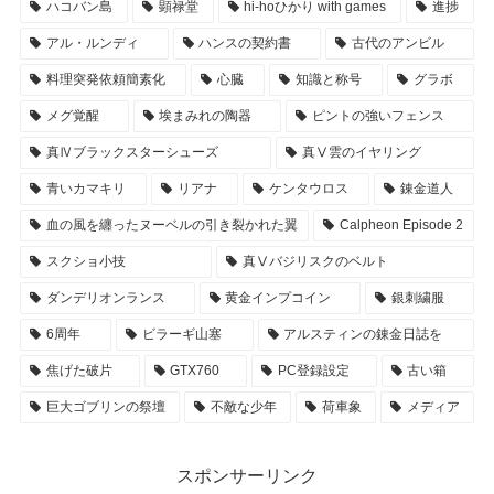
ハコバン島
顕禄堂
hi-hoひかり with games
進捗
アル・ルンディ
ハンスの契約書
古代のアンビル
料理突発依頼簡素化
心臓
知識と称号
グラボ
メグ覚醒
埃まみれの陶器
ピントの強いフェンス
真Ⅳブラックスターシューズ
真Ⅴ雲のイヤリング
青いカマキリ
リアナ
ケンタウロス
錬金道人
血の風を纏ったヌーベルの引き裂かれた翼
Calpheon Episode 2
スクショ小技
真Ⅴバジリスクのベルト
ダンデリオンランス
黄金インプコイン
銀刺繍服
6周年
ビラーギ山塞
アルスティンの錬金日誌を
焦げた破片
GTX760
PC登録設定
古い箱
巨大ゴブリンの祭壇
不敵な少年
荷車象
メディア
スポンサーリンク