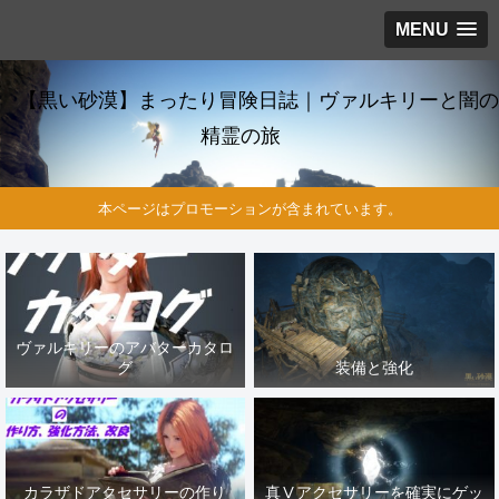
MENU
【黒い砂漠】まったり冒険日誌｜ヴァルキリーと闇の
精霊の旅
本ページはプロモーションが含まれています。
ヴァルキリーのアバターカタロ
グ
装備と強化
カラザドアクセサリーの作り
真Ⅴアクセサリーを確実にゲッ