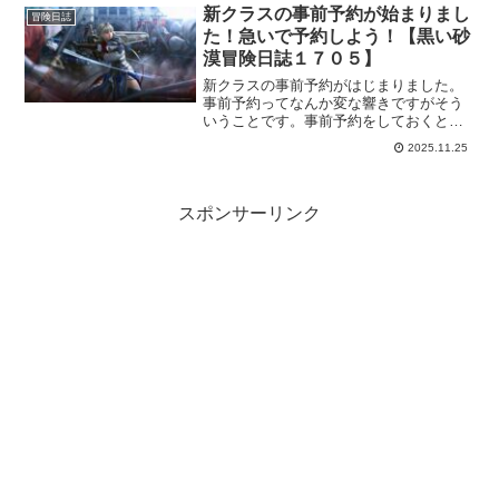
に届いたら期限も確認しておくといいで
新クラスの事前予約が始まりまし
冒険日誌
すよー。
た！急いで予約しよう！【黒い砂
漠冒険日誌１７０５】
新クラスの事前予約がはじまりました。
事前予約ってなんか変な響きですがそう
いうことです。事前予約をしておくとク
ーポンがもらえるので、実装前にサクッ
2025.11.25
と予約しておきましょう。
スポンサーリンク