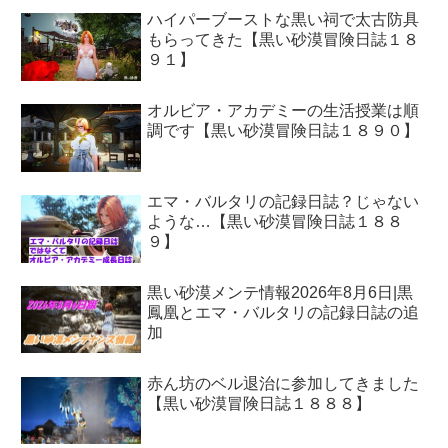
ハイパーブーストな黒い祠で太古防具
もらってきた【黒い砂漠冒険日誌１８
９１】
オルビア・アカデミーの生活授業は順
調です【黒い砂漠冒険日誌１８９０】
エマ・バルタリの記録日誌？じゃない
ような…【黒い砂漠冒険日誌１８８
９】
黒い砂漠メンテ情報2026年8月6日|黒
鳳凰とエマ・バルタリの記録日誌の追
加
赤ん坊のベル退治に参加してきました
【黒い砂漠冒険日誌１８８８】