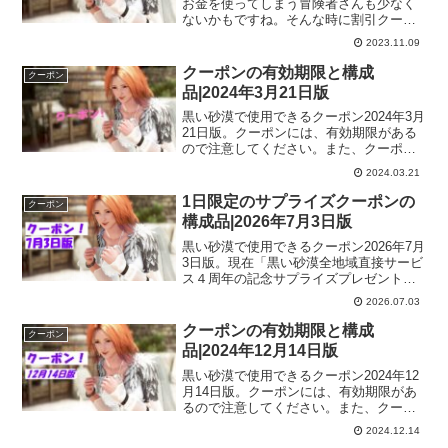
お金を使ってしまう冒険者さんも少なく
ないかもですね。そんな時に割引クーポ
ンなんてあったら素敵ですよね！という
2023.11.09
ことで「割引きクーポン」が配布される
そうです。金土日の3日間限定のようなク
クーポンの有効期限と構成
クーポン
ーポンになってるので要チェックです。
品|2024年3月21日版
黒い砂漠で使用できるクーポン2024年3月
21日版。クーポンには、有効期限がある
ので注意してください。また、クーポン
を使用しても、ゲーム内に届いてからも
2024.03.21
期限のあるものがあるので、ゲーム内に
届いたら期限も確認しておくといいです
1日限定のサプライズクーポンの
クーポン
よー。
構成品|2026年7月3日版
黒い砂漠で使用できるクーポン2026年7月
3日版。現在「黒い砂漠全地域直接サービ
ス４周年の記念サプライズプレゼントと
して毎日【１日限定】のクーポンが公開
2026.07.03
されます。期間は7月8日まで毎日0時に公
開されるので忘れずにチェックしておき
クーポンの有効期限と構成
クーポン
ましょう！
品|2024年12月14日版
黒い砂漠で使用できるクーポン2024年12
月14日版。クーポンには、有効期限があ
るので注意してください。また、クーポ
ンを使用しても、ゲーム内に届いてから
2024.12.14
も期限のあるものがあるので、ゲーム内