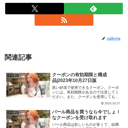
valkyrie
関連記事
クーポンの有効期限と構成
クーポン
品|2023年10月27日版
黒い砂漠で使用できるクーポン。クーポ
ンには、有効期限があるので注意してく
ださい。また、クーポンを使用しても、
ゲーム内に届いてからも期限のあるもの
2023.10.27
があるので、ゲーム内に届いたら期限も
確認しておくといいですよー。
パール商品を買うなら今でしょ！
クーポン
なクーポンを受け取れます
パール商品は欲しいものが多くて、結構