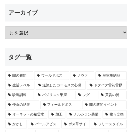
アーカイブ
タグ一覧
闇の狭間
ワールドボス
ノヴァ
皇室馬納品
生活レベル
逆流したガーモスの心臓
ドタバタ雪花雪原
駿馬訓練
バジリスク巣窟
フグ
黄昏の翼
侵食の結界
フィールドボス
闇の狭間イベント
オーネットの精霊水
加工
ナルシラン装備
物々交換
かかし
パールアビス
ボス草サイ
フリースタイル