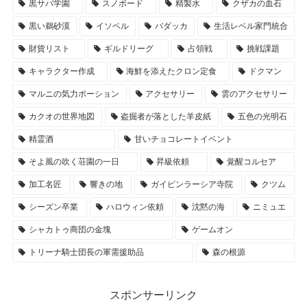
黒サバ学園
スノボード
精製水
クザカの血石
黒い鵜砂漠
イソベル
バダッカ
生活レベル家門統合
財貨リスト
ギルドリーグ
占領戦
挑戦課題
キャラクター作成
海鮮を添えたクロン定食
ドクマン
マルニの気力ポーション
アクセサリー
雲のアクセサリー
カクオの世界地図
盗掘者が落とした羊皮紙
五色の光明石
精霊酒
甘いチョコレートイベント
そよ風の吹く荘園の一日
昇級依頼
覚醒コルセア
加工名匠
響きの地
ガイピンラーシア寺院
クツム
シーズン卒業
ハロウィン依頼
沈黙の海
ニミュエ
シャカトゥ商団の金塊
ゲームオン
トリーナ騎士団長の軍需援助品
森の根源
スポンサーリンク