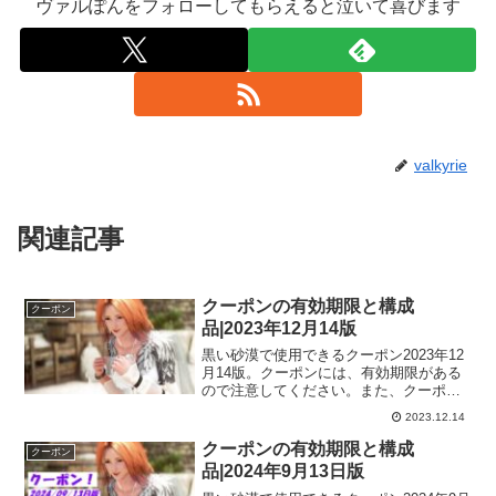
ヴァルぽんをフォローしてもらえると泣いて喜びます
valkyrie
関連記事
クーポンの有効期限と構成
クーポン
品|2023年12月14版
黒い砂漠で使用できるクーポン2023年12
月14版。クーポンには、有効期限がある
ので注意してください。また、クーポン
を使用しても、ゲーム内に届いてからも
2023.12.14
期限のあるものがあるので、ゲーム内に
届いたら期限も確認しておくといいです
クーポンの有効期限と構成
クーポン
よー。
品|2024年9月13日版