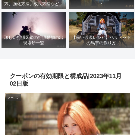
方、強化方法、改良方法などま
ト
とめ【黒い砂漠冒険日誌１４１
７】
珍しい狩猟図鑑の狩猟動物の出
【黒い砂漠レシピ】ペリドット
現場所一覧
の馬車の作り方
クーポンの有効期限と構成品|2023年11月
02日版
クーポン