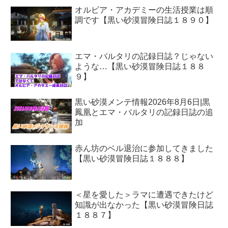
オルビア・アカデミーの生活授業は順
調です【黒い砂漠冒険日誌１８９０】
エマ・バルタリの記録日誌？じゃない
ような…【黒い砂漠冒険日誌１８８
９】
黒い砂漠メンテ情報2026年8月6日|黒
鳳凰とエマ・バルタリの記録日誌の追
加
赤ん坊のベル退治に参加してきました
【黒い砂漠冒険日誌１８８８】
＜星を愛した＞ラマに遭遇できたけど
知識が出なかった【黒い砂漠冒険日誌
１８８７】