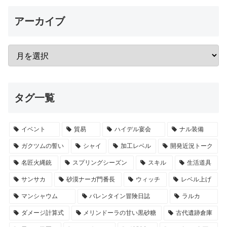
アーカイブ
タグ一覧
イベント
貿易
ハイデル宴会
ナル装備
ガクツムの誓い
シャイ
加工レベル
開発近況トーク
名匠火縄銃
スプリングシーズン
スキル
生活道具
サンサカ
砂漠ナーガ門番長
ウィッチ
レベル上げ
マンシャウム
バレンタイン冒険日誌
ラルカ
ダメージ計算式
メリンドーラの甘い黒砂糖
古代遺跡倉庫