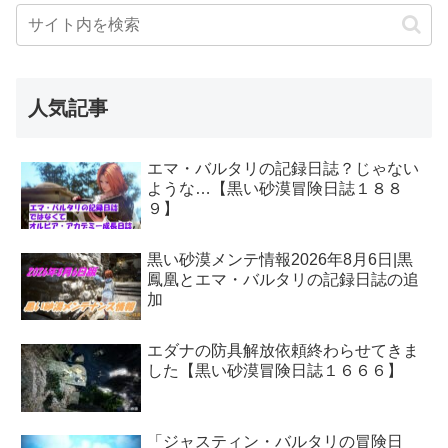
人気記事
エマ・バルタリの記録日誌？じゃない
ような…【黒い砂漠冒険日誌１８８
９】
黒い砂漠メンテ情報2026年8月6日|黒
鳳凰とエマ・バルタリの記録日誌の追
加
エダナの防具解放依頼終わらせてきま
した【黒い砂漠冒険日誌１６６６】
「ジャスティン・バルタリの冒険日