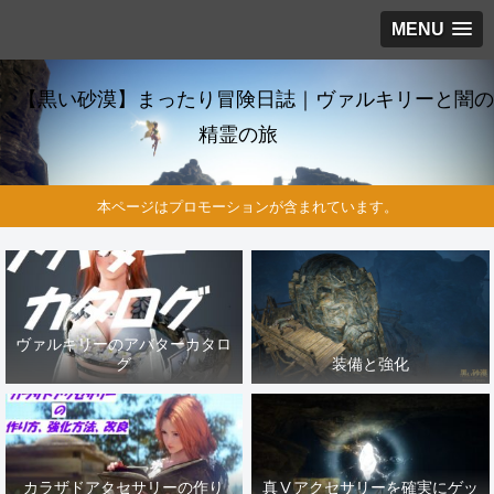
MENU
【黒い砂漠】まったり冒険日誌｜ヴァルキリーと闇の
精霊の旅
本ページはプロモーションが含まれています。
ヴァルキリーのアバターカタロ
グ
装備と強化
カラザドアクセサリーの作り
真Ⅴアクセサリーを確実にゲッ