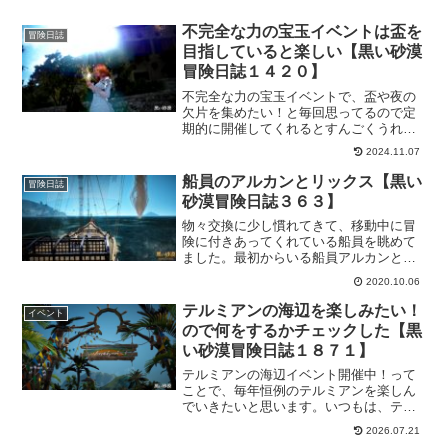
不完全な力の宝玉イベントは盃を
冒険日誌
目指していると楽しい【黒い砂漠
冒険日誌１４２０】
不完全な力の宝玉イベントで、盃や夜の
欠片を集めたい！と毎回思ってるので定
期的に開催してくれるとすんごくうれし
い！エルビアで狩りすれば盃作成アイテ
2024.11.07
ムも獲得できるので「一度で二度美味し
い」を実感できるので狩りしてても楽し
船員のアルカンとリックス【黒い
冒険日誌
いです！
砂漠冒険日誌３６３】
物々交換に少し慣れてきて、移動中に冒
険に付きあってくれている船員を眺めて
ました。最初からいる船員アルカンと、
途中で雇ったリックス。同じレベルまで
2020.10.06
上げたところで能力にかなりの差が付き
ました。船室の都合もあるので、ここら
テルミアンの海辺を楽しみたい！
イベント
で継続的に乗ってもらう船員を決めない
ので何をするかチェックした【黒
とだ。
い砂漠冒険日誌１８７１】
テルミアンの海辺イベント開催中！って
ことで、毎年恒例のテルミアンを楽しん
でいきたいと思います。いつもは、テキ
トーに遊んでますけど、今回はきっちり
2026.07.21
「把握」して存分に満喫してやろうかと