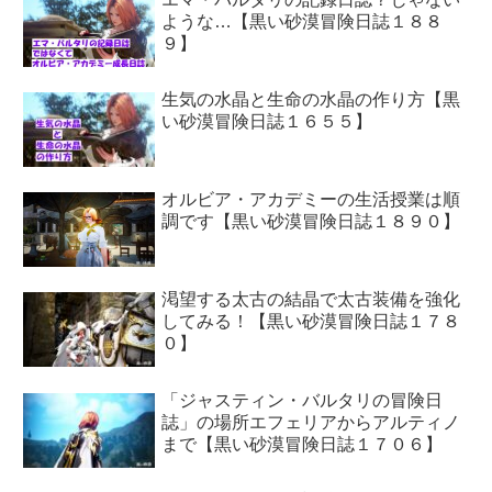
ような…【黒い砂漠冒険日誌１８８
９】
生気の水晶と生命の水晶の作り方【黒
い砂漠冒険日誌１６５５】
オルビア・アカデミーの生活授業は順
調です【黒い砂漠冒険日誌１８９０】
渇望する太古の結晶で太古装備を強化
してみる！【黒い砂漠冒険日誌１７８
０】
「ジャスティン・バルタリの冒険日
誌」の場所エフェリアからアルティノ
まで【黒い砂漠冒険日誌１７０６】