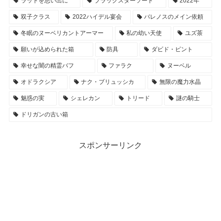
ラットを思い出に
ブラックスターソード
2022年
双子クラス
2022ハイデル宴会
バレノスのメイン依頼
冬眠のヌーベリカントアーマー
私の幼い天使
ユズ茶
願いが込められた箱
防具
ダビド・ピント
幸せな闇の精霊バフ
ファラク
ヌーベル
オドラクシア
ナク・ブリュッシカ
無限の魔力水晶
魅惑の実
シェレカン
トリード
謎の騎士
ドリガンの古い箱
スポンサーリンク