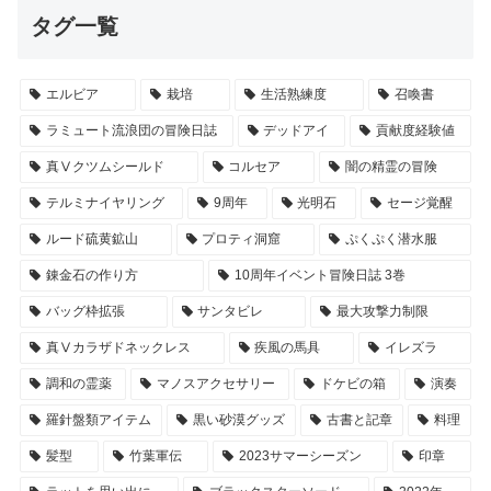
タグ一覧
エルビア
栽培
生活熟練度
召喚書
ラミュート流浪団の冒険日誌
デッドアイ
貢献度経験値
真Ⅴクツムシールド
コルセア
闇の精霊の冒険
テルミナイヤリング
9周年
光明石
セージ覚醒
ルード硫黄鉱山
プロティ洞窟
ぷくぷく潜水服
錬金石の作り方
10周年イベント冒険日誌 3巻
バッグ枠拡張
サンタビレ
最大攻撃力制限
真Ⅴカラザドネックレス
疾風の馬具
イレズラ
調和の霊薬
マノスアクセサリー
ドケビの箱
演奏
羅針盤類アイテム
黒い砂漠グッズ
古書と記章
料理
髪型
竹葉軍伝
2023サマーシーズン
印章