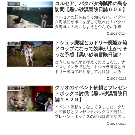
企んでおりますｗ依頼からシルバー商店
コルセア、パタパタ海賊団の島を
冒険日誌
までメモしておきました。
訪問【黒い砂漠冒険日誌６０６】
コルセアの顔をあまり知らない、パタパ
タ海賊団がボスを探して現れた！パタパ
タ海賊団の島にしようと企んでいる模
様。いいぞ！頑張れ未来のパタパタ海賊
2021.07.24
団達よー！けど、コルセアの顔を知らな
いってのが寂しい。とりあえず、パタパ
トシュラ廃墟とカドリー廃墟が箱
冒険日誌
タ海賊団の島を訪問してきました。
ドロップになって効率が上がりそ
うな予感【黒い砂漠冒険日誌７７
８】
どうしたものかと考えてたところに、ナ
イスなメンテでした。トシュラ廃墟とカ
ドリー廃墟で狩りをしておけば、いろい
ろと効率が良いんではないかと思えるよ
2022.02.21
うになりました。これで、多少はペリド
ットの馬車や真Ⅴボス装備にも近づける
クリオのイベント依頼とプレゼン
冒険日誌
といいのになーと企んでおりますｗ
トボックス討伐【黒い砂漠冒険日
誌１８２９】
イベント依頼をこなしてきました。クリ
オの依頼とプレゼントボックスの討伐。
プレゼントボックスの討伐は週間なので
覚えてましたけど、クリオの依頼は勘違
2026.05.09
いしてたので、危うく受注しないところ
でしたよ。てっきりイベント魚釣るだけ