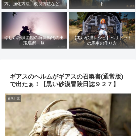
方、強化方法、改良方法などま
ト
とめ【黒い砂漠冒険日誌１４１
７】
珍しい狩猟図鑑の狩猟動物の出
【黒い砂漠レシピ】ペリドット
現場所一覧
の馬車の作り方
ギアスのヘルムがギアスの召喚書(通常版)
で出たぁ！【黒い砂漠冒険日誌９２７】
冒険日誌