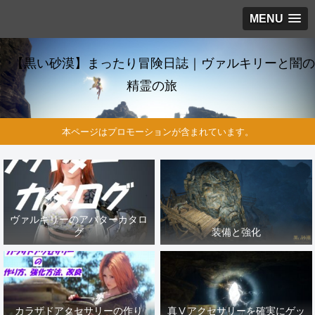
MENU
【黒い砂漠】まったり冒険日誌｜ヴァルキリーと闇の
精霊の旅
本ページはプロモーションが含まれています。
ヴァルキリーのアバターカタロ
グ
装備と強化
カラザドアクセサリーの作り
真Ⅴアクセサリーを確実にゲッ