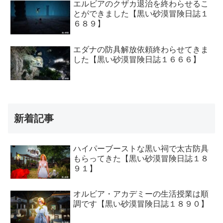
エルビアのクザカ退治を終わらせるこ
とができました【黒い砂漠冒険日誌１
６８９】
エダナの防具解放依頼終わらせてきま
した【黒い砂漠冒険日誌１６６６】
新着記事
ハイパーブーストな黒い祠で太古防具
もらってきた【黒い砂漠冒険日誌１８
９１】
オルビア・アカデミーの生活授業は順
調です【黒い砂漠冒険日誌１８９０】