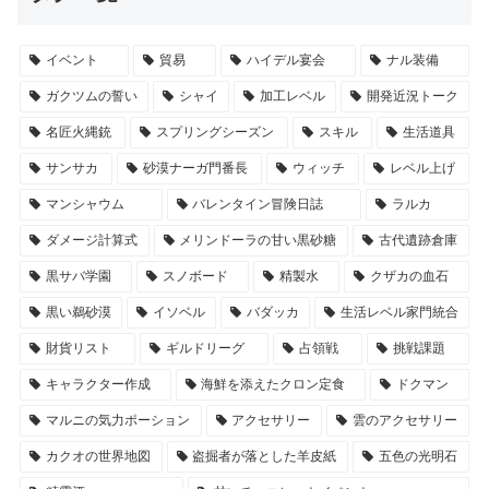
イベント
貿易
ハイデル宴会
ナル装備
ガクツムの誓い
シャイ
加工レベル
開発近況トーク
名匠火縄銃
スプリングシーズン
スキル
生活道具
サンサカ
砂漠ナーガ門番長
ウィッチ
レベル上げ
マンシャウム
バレンタイン冒険日誌
ラルカ
ダメージ計算式
メリンドーラの甘い黒砂糖
古代遺跡倉庫
黒サバ学園
スノボード
精製水
クザカの血石
黒い鵜砂漠
イソベル
バダッカ
生活レベル家門統合
財貨リスト
ギルドリーグ
占領戦
挑戦課題
キャラクター作成
海鮮を添えたクロン定食
ドクマン
マルニの気力ポーション
アクセサリー
雲のアクセサリー
カクオの世界地図
盗掘者が落とした羊皮紙
五色の光明石