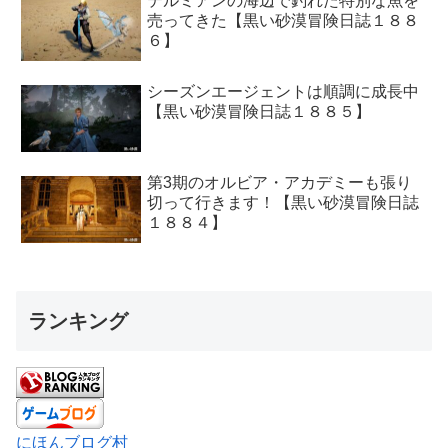
テルミアンの海辺で釣れた特別な魚を
売ってきた【黒い砂漠冒険日誌１８８
６】
シーズンエージェントは順調に成長中
【黒い砂漠冒険日誌１８８５】
第3期のオルビア・アカデミーも張り
切って行きます！【黒い砂漠冒険日誌
１８８４】
ランキング
にほんブログ村