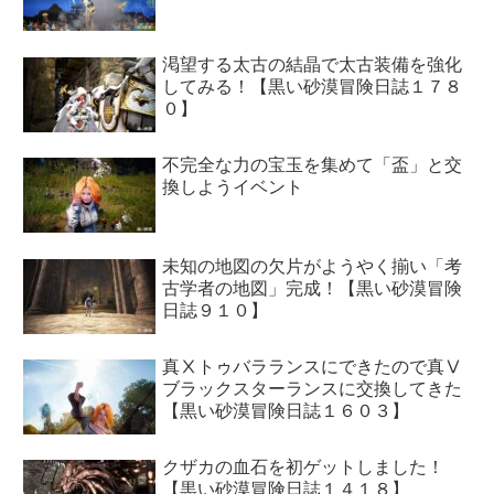
渇望する太古の結晶で太古装備を強化
してみる！【黒い砂漠冒険日誌１７８
０】
不完全な力の宝玉を集めて「盃」と交
換しようイベント
未知の地図の欠片がようやく揃い「考
古学者の地図」完成！【黒い砂漠冒険
日誌９１０】
真Ⅹトゥバラランスにできたので真Ⅴ
ブラックスターランスに交換してきた
【黒い砂漠冒険日誌１６０３】
クザカの血石を初ゲットしました！
【黒い砂漠冒険日誌１４１８】