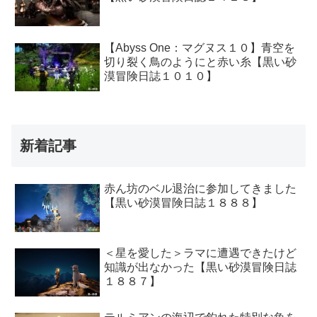
【Abyss One：マグヌス１０】青空を
切り裂く鳥のようにと赤い糸【黒い砂
漠冒険日誌１０１０】
新着記事
赤ん坊のベル退治に参加してきました
【黒い砂漠冒険日誌１８８８】
＜星を愛した＞ラマに遭遇できたけど
知識が出なかった【黒い砂漠冒険日誌
１８８７】