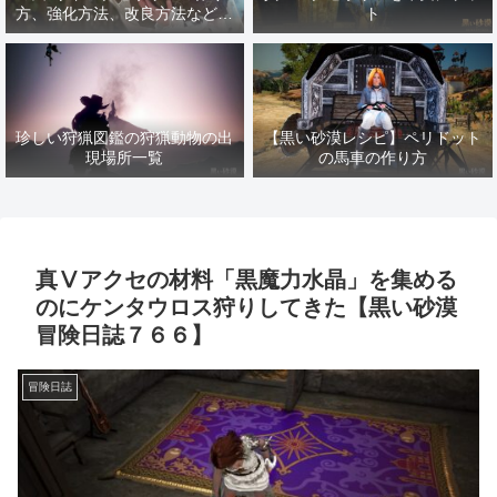
方、強化方法、改良方法などま
ト
とめ【黒い砂漠冒険日誌１４１
７】
珍しい狩猟図鑑の狩猟動物の出
【黒い砂漠レシピ】ペリドット
現場所一覧
の馬車の作り方
真Ⅴアクセの材料「黒魔力水晶」を集める
のにケンタウロス狩りしてきた【黒い砂漠
冒険日誌７６６】
冒険日誌