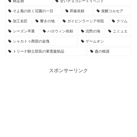
精霊酒
甘いチョコレートイベント
そよ風の吹く荘園の一日
昇級依頼
覚醒コルセア
加工名匠
響きの地
ガイピンラーシア寺院
クツム
シーズン卒業
ハロウィン依頼
沈黙の海
ニミュエ
シャカトゥ商団の金塊
ゲームオン
トリーナ騎士団長の軍需援助品
森の根源
スポンサーリンク