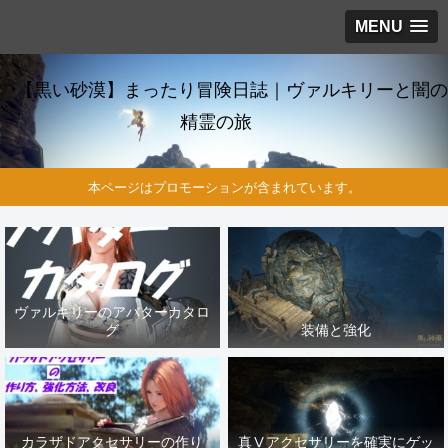
MENU
【黒い砂漠】まったり冒険日誌｜ヴァルキリーと闇の
精霊の旅
本ページはプロモーションが含まれています。
ヴァルキリーのアバターカタロ
グ
装備と強化
カラザドアクセサリーの作り
真Ⅴアクセサリーを確実にゲッ