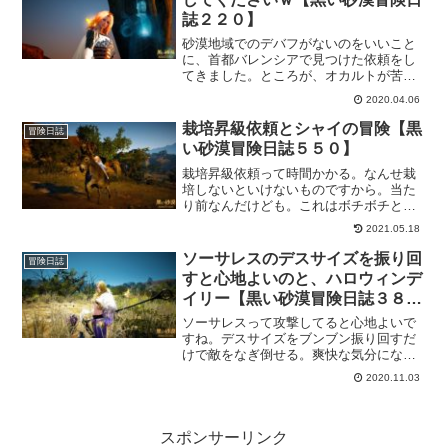
誌２２０】
砂漠地域でのデバフがないのをいいこと
に、首都バレンシアで見つけた依頼をし
てきました。ところが、オカルトが苦手
な私にそっち系の依頼とは…。すぐに終
2020.04.06
わって連続依頼じゃなかったからいいけ
ど、出来れば勘弁してくださいｗ
栽培昇級依頼とシャイの冒険【黒
冒険日誌
い砂漠冒険日誌５５０】
栽培昇級依頼って時間かかる。なんせ栽
培しないといけないものですから。当た
り前なんだけども。これはボチボチと進
めて行くしかないかなといったところで
2021.05.18
す。で、キャラ育成も残りシャイだけと
なりました(例外アリ)なので、こちらもボ
ソーサレスのデスサイズを振り回
冒険日誌
チボチと進めて行きます。
すと心地よいのと、ハロウィンデ
イリー【黒い砂漠冒険日誌３８
６】
ソーサレスって攻撃してると心地よいで
すね。デスサイズをブンブン振り回すだ
けで敵をなぎ倒せる。爽快な気分になり
ます。そして、永久の言葉に釣られてフ
2020.11.03
ローリン村のハロウィンデイリーをコツ
コツとやってます。やっぱり土に潜るカ
ボチャお化けは捨てがたいｗ
スポンサーリンク