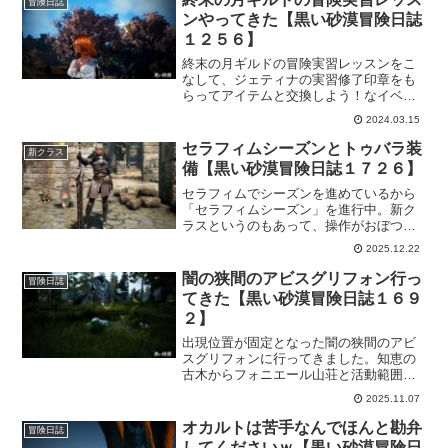
冒険日誌
ンやってきた【黒い砂漠冒険日誌
１２５６】
終末の月ギルドの冒険実習レッスンをこ
なして、ジェティナの実習修了印章をも
らってアイテムと交換しよう！なイベン
トをちょいと行ってきましたｗイベント
2024.03.15
期間中に少しでも多く集めたいので張り
切って進めて行こうと思います。交換ア
セラフィムシーズンとトゥバラ装
新クラス
イテムも魅力的なのが多いのでやる気も
備【黒い砂漠冒険日誌１７２６】
出ます！
セラフィムでシーズンを進めているから
「セラフィムシーズン」を進行中。新ク
ラスというのもあって、操作がおぼつか
ないけど順調に進めることが出来ていま
2025.12.22
す。シーズンチャンネルということと、
トゥバラ装備の扱いやすさが影響してい
闇の狭間のアビスグリフォン行っ
冒険日誌
るんでしょうね。
てきた【黒い砂漠冒険日誌１６９
２】
出現位置が固定となった闇の狭間のアビ
スグリフォンに行ってきました。知恵の
古木からフォニエール山荘と活動範囲に
近いところに来てくれたのはありがたい
2025.11.07
ことです。が。山の中では戦いにくいの
では？という気がしたのでとりあえず行
オカルトは苦手なんでほんと勘弁
冒険日誌
ってきました。
してくださいｗ【黒い砂漠冒険日