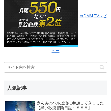
⇒DMM.TVレビ
ュー
人気記事
赤ん坊のベル退治に参加してきました
【黒い砂漠冒険日誌１８８８】