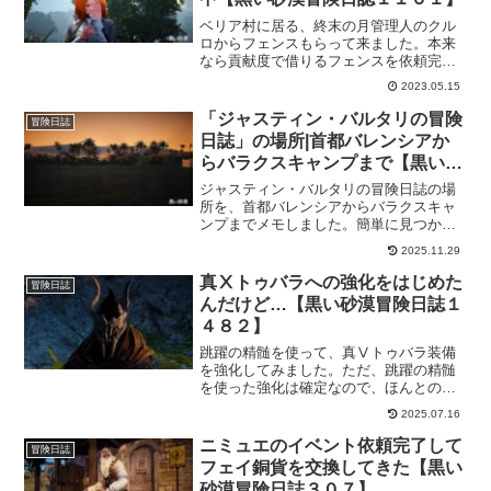
ベリア村に居る、終末の月管理人のクル
ロからフェンスもらって来ました。本来
なら貢献度で借りるフェンスを依頼完了
でもらえる素敵な依頼です！貢献度が要
2023.05.15
らなくて依頼完了でフェンスをもらえる
ならやるしかない！ってことで、フェン
「ジャスティン・バルタリの冒険
冒険日誌
スも手に入れたので20面で栽培中ｗ
日誌」の場所|首都バレンシアか
らバラクスキャンプまで【黒い砂
漠冒険日誌１７０７】
ジャスティン・バルタリの冒険日誌の場
所を、首都バレンシアからバラクスキャ
ンプまでメモしました。簡単に見つかる
ものから「どうやってそこにいくねん
2025.11.29
っ！」と思うものまで、なかなか辛いけ
ど楽しめています。半分超えて来たので
真Ⅹトゥバラへの強化をはじめた
冒険日誌
もう少し頑張ります！
んだけど…【黒い砂漠冒険日誌１
４８２】
跳躍の精髄を使って、真Ⅴトゥバラ装備
を強化してみました。ただ、跳躍の精髄
を使った強化は確定なので、ほんとの強
化はそこからが本番。ところが武器はま
2025.07.16
だしも、アクセに関しては完全に行き詰
まりです。なので、トゥバラ武器を先に
ニミュエのイベント依頼完了して
冒険日誌
強化していくことにしました。
フェイ銅貨を交換してきた【黒い
砂漠冒険日誌３０７】