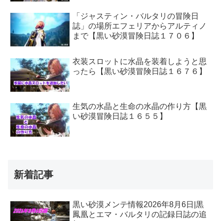
「ジャスティン・バルタリの冒険日
誌」の場所エフェリアからアルティノ
まで【黒い砂漠冒険日誌１７０６】
衣装スロットに水晶を装着しようと思
ったら【黒い砂漠冒険日誌１６７６】
生気の水晶と生命の水晶の作り方【黒
い砂漠冒険日誌１６５５】
新着記事
黒い砂漠メンテ情報2026年8月6日|黒
鳳凰とエマ・バルタリの記録日誌の追