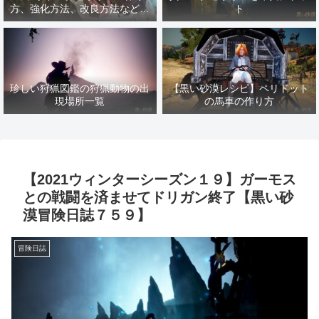
方、強化方法、改良方法などま
ト
とめ【黒い砂漠冒険日誌１４１
７】
珍しい狩猟図鑑の狩猟動物の出
【黒い砂漠レシピ】ペリドット
現場所一覧
の馬車の作り方
【2021ウィンターシーズン１９】ガーモス
との戦闘を済ませてドリガン終了【黒い砂
漠冒険日誌７５９】
冒険日誌