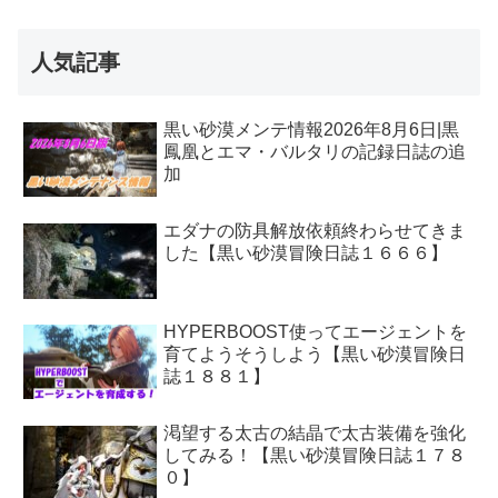
人気記事
黒い砂漠メンテ情報2026年8月6日|黒
鳳凰とエマ・バルタリの記録日誌の追
加
エダナの防具解放依頼終わらせてきま
した【黒い砂漠冒険日誌１６６６】
HYPERBOOST使ってエージェントを
育てようそうしよう【黒い砂漠冒険日
誌１８８１】
渇望する太古の結晶で太古装備を強化
してみる！【黒い砂漠冒険日誌１７８
０】