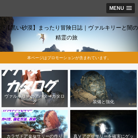
MENU
【黒い砂漠】まったり冒険日誌｜ヴァルキリーと闇の
精霊の旅
本ページはプロモーションが含まれています。
ヴァルキリーのアバターカタロ
グ
装備と強化
カラザドアクセサリーの作り
真Ⅴアクセサリーを確実にゲッ