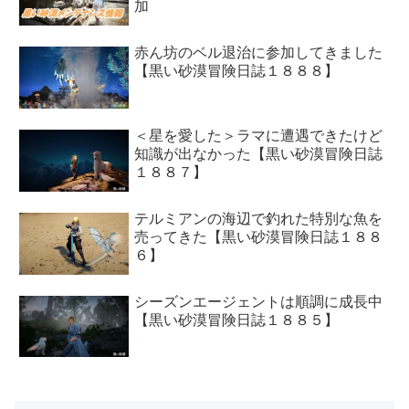
加
赤ん坊のベル退治に参加してきました
【黒い砂漠冒険日誌１８８８】
＜星を愛した＞ラマに遭遇できたけど
知識が出なかった【黒い砂漠冒険日誌
１８８７】
テルミアンの海辺で釣れた特別な魚を
売ってきた【黒い砂漠冒険日誌１８８
６】
シーズンエージェントは順調に成長中
【黒い砂漠冒険日誌１８８５】