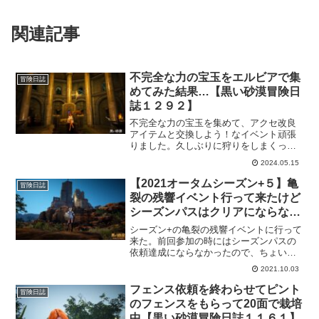
関連記事
不完全な力の宝玉をエルビアで集
冒険日誌
めてみた結果…【黒い砂漠冒険日
誌１２９２】
不完全な力の宝玉を集めて、アクセ改良
アイテムと交換しよう！なイベント頑張
りました。久しぶりに狩りをしまくった
感覚ですｗ農民よりな私の頑張りなので
2024.05.15
大した事ないんですが、思いの外、イベ
ント期間が短いのでなかなか数を集める
【2021オータムシーズン+５】亀
冒険日誌
のが大変な印象でした。
裂の残響イベント行って来たけど
シーズンパスはクリアにならない
【黒い砂漠冒険日誌６６３】
シーズン+の亀裂の残響イベントに行って
来た。前回参加の時にはシーズンパスの
依頼達成にならなかったので、ちょいと
進めて亀裂の残響終わったら次に進める
2021.10.03
状態で挑戦。あれ？ほんとに亀裂の残響
に参加した？って結果になってしまった
フェンス依頼を終わらせてピント
冒険日誌
けど、そんなに甘くないんだねｗ
のフェンスをもらって20面で栽培
中【黒い砂漠冒険日誌１１６１】