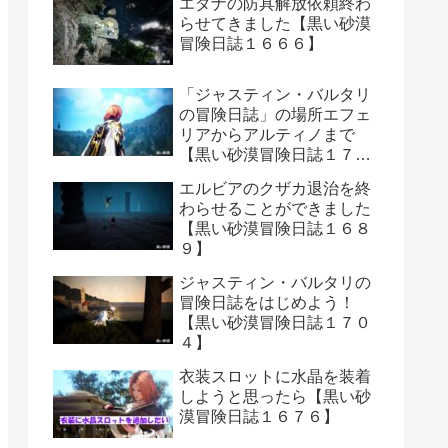
エダナの防具解放依頼終わ
らせてきました【黒い砂漠
冒険日誌１６６６】
「ジャスティン・バルタリ
の冒険日誌」の場所エフェ
リアからアルティノまで
【黒い砂漠冒険日誌１７０
６】
エルビアのクザカ退治を終
わらせることができました
【黒い砂漠冒険日誌１６８
９】
ジャスティン・バルタリの
冒険日誌をはじめよう！
【黒い砂漠冒険日誌１７０
４】
衣装スロットに水晶を装着
しようと思ったら【黒い砂
漠冒険日誌１６７６】