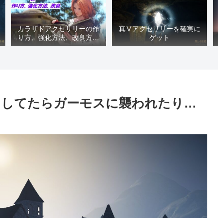
カラザドアクセサリーの作
真Ⅴアクセサリーを確実に
り方、強化方法、改良方法
ゲット
などまとめ【黒い砂漠冒険
日誌１４１７】
りしてたらガーモスに襲われたり…