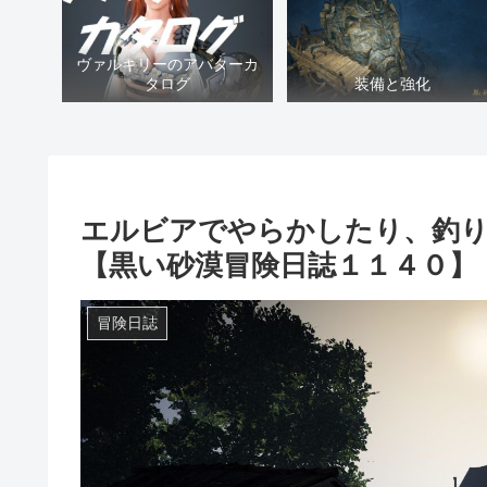
ヴァルキリーのアバターカ
タログ
装備と強化
エルビアでやらかしたり、釣
【黒い砂漠冒険日誌１１４０】
冒険日誌