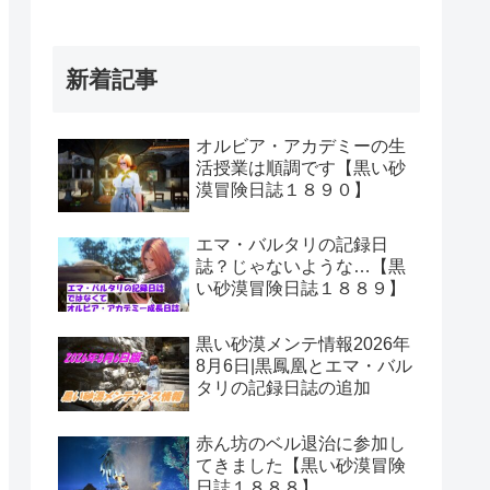
新着記事
オルビア・アカデミーの生
活授業は順調です【黒い砂
漠冒険日誌１８９０】
エマ・バルタリの記録日
誌？じゃないような…【黒
い砂漠冒険日誌１８８９】
黒い砂漠メンテ情報2026年
8月6日|黒鳳凰とエマ・バル
タリの記録日誌の追加
赤ん坊のベル退治に参加し
てきました【黒い砂漠冒険
日誌１８８８】