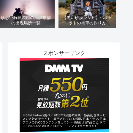
珍しい狩猟図鑑の狩猟動物
【黒い砂漠レシピ】ペリド
の出現場所一覧
ットの馬車の作り方
スポンサーリンク