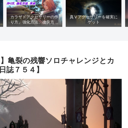
カラザドアクセサリーの作
真Ⅴアクセサリーを確実に
り方、強化方法、改良方法
ゲット
などまとめ【黒い砂漠冒険
日誌１４１７】
１６】亀裂の残響ソロチャレンジとカ
日誌７５４】