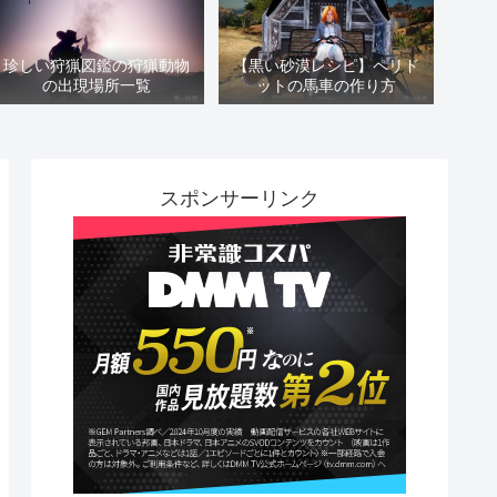
珍しい狩猟図鑑の狩猟動物
【黒い砂漠レシピ】ペリド
の出現場所一覧
ットの馬車の作り方
スポンサーリンク