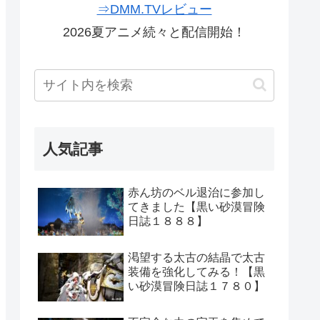
⇒DMM.TVレビュー
2026夏アニメ続々と配信開始！
人気記事
赤ん坊のベル退治に参加し
てきました【黒い砂漠冒険
日誌１８８８】
渇望する太古の結晶で太古
装備を強化してみる！【黒
い砂漠冒険日誌１７８０】