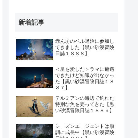
新着記事
赤ん坊のベル退治に参加し
てきました【黒い砂漠冒険
日誌１８８８】
＜星を愛した＞ラマに遭遇
できたけど知識が出なかっ
た【黒い砂漠冒険日誌１８
８７】
テルミアンの海辺で釣れた
特別な魚を売ってきた【黒
い砂漠冒険日誌１８８６】
シーズンエージェントは順
調に成長中【黒い砂漠冒険