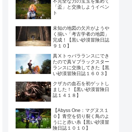
不完全な力の宝玉を集めて
「盃」と交換しようイベン
ト
未知の地図の欠片がようや
く揃い「考古学者の地図」
完成！【黒い砂漠冒険日誌
９１０】
真Ⅹトゥバラランスにでき
たので真Ⅴブラックスター
ランスに交換してきた【黒
い砂漠冒険日誌１６０３】
クザカの血石を初ゲットし
ました！【黒い砂漠冒険日
誌１４１８】
【Abyss One：マグヌス１
０】青空を切り裂く鳥のよ
うにと赤い糸【黒い砂漠冒
険日誌１０１０】