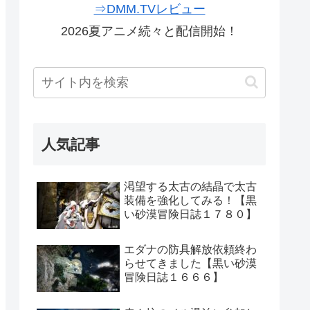
⇒DMM.TVレビュー
2026夏アニメ続々と配信開始！
人気記事
渇望する太古の結晶で太古
装備を強化してみる！【黒
い砂漠冒険日誌１７８０】
エダナの防具解放依頼終わ
らせてきました【黒い砂漠
冒険日誌１６６６】