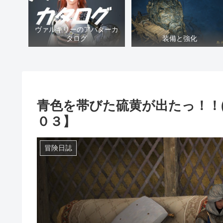
ヴァルキリーのアバターカ
タログ
装備と強化
青色を帯びた硫黄が出たっ！！(進
０３】
冒険日誌