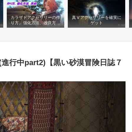
カラザドアクセサリーの作
真Ⅴアクセサリーを確実に
り方、強化方法、改良方法
ゲット
などまとめ【黒い砂漠冒険
日誌１４１７】
行中part2)【黒い砂漠冒険日誌７