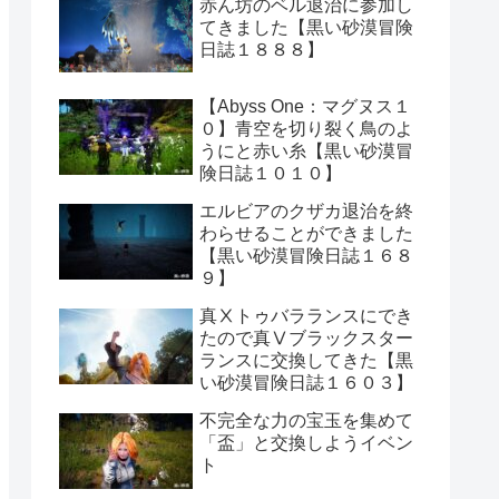
赤ん坊のベル退治に参加し
てきました【黒い砂漠冒険
日誌１８８８】
【Abyss One：マグヌス１
０】青空を切り裂く鳥のよ
うにと赤い糸【黒い砂漠冒
険日誌１０１０】
エルビアのクザカ退治を終
わらせることができました
【黒い砂漠冒険日誌１６８
９】
真Ⅹトゥバラランスにでき
たので真Ⅴブラックスター
ランスに交換してきた【黒
い砂漠冒険日誌１６０３】
不完全な力の宝玉を集めて
「盃」と交換しようイベン
ト