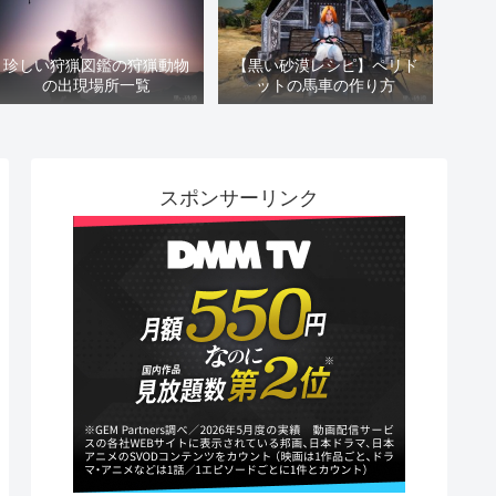
珍しい狩猟図鑑の狩猟動物
【黒い砂漠レシピ】ペリド
の出現場所一覧
ットの馬車の作り方
スポンサーリンク