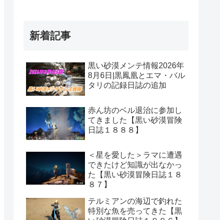
新着記事
黒い砂漠メンテ情報2026年
8月6日|黒鳳凰とエマ・バル
タリの記録日誌の追加
赤ん坊のベル退治に参加し
てきました【黒い砂漠冒険
日誌１８８８】
＜星を愛した＞ラマに遭遇
できたけど知識が出なかっ
た【黒い砂漠冒険日誌１８
８７】
テルミアンの海辺で釣れた
特別な魚を売ってきた【黒