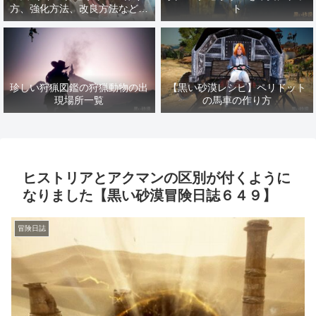
方、強化方法、改良方法などま
ト
とめ【黒い砂漠冒険日誌１４１
７】
珍しい狩猟図鑑の狩猟動物の出
【黒い砂漠レシピ】ペリドット
現場所一覧
の馬車の作り方
ヒストリアとアクマンの区別が付くように
なりました【黒い砂漠冒険日誌６４９】
冒険日誌