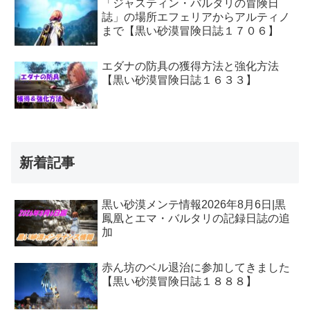
「ジャスティン・バルタリの冒険日
誌」の場所エフェリアからアルティノ
まで【黒い砂漠冒険日誌１７０６】
エダナの防具の獲得方法と強化方法
【黒い砂漠冒険日誌１６３３】
新着記事
黒い砂漠メンテ情報2026年8月6日|黒
鳳凰とエマ・バルタリの記録日誌の追
加
赤ん坊のベル退治に参加してきました
【黒い砂漠冒険日誌１８８８】