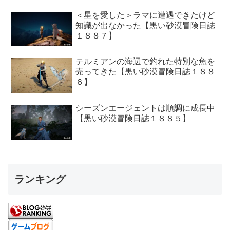
＜星を愛した＞ラマに遭遇できたけど
知識が出なかった【黒い砂漠冒険日誌
１８８７】
テルミアンの海辺で釣れた特別な魚を
売ってきた【黒い砂漠冒険日誌１８８
６】
シーズンエージェントは順調に成長中
【黒い砂漠冒険日誌１８８５】
ランキング