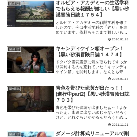
オルビア・アカデミーの生活学科
冒険日誌
でもらえる報酬が嬉しい【黒い砂
漠冒険日誌１７５４】
オルビア・アカデミーの戦闘学科を修了
したので、今は生活学科の「釣り」を進
めています。依頼もそこまで難しいもの
ではなく進めやすい。その上、家門報酬
2026.01.28
が美味しいと感じるので進めてて楽しい
です。もちろんアカデミーパスも忘れず
キャンディケイン箱オープン！
冒険日誌
に！
【黒い砂漠冒険日誌１４７４】
ドタバタ雪花雪原に気を取られてすっか
り開封するのを忘れていた「キャンディ
ケイン箱」を開封します。なんとも奇跡
的に「100個」あったので、これは何かい
2025.01.17
いことが起こる予感ｗなんて意気込んで
たらガッカリするのが目に見えているの
青色を帯びた硫黄が出たっ！！
冒険日誌
で…。
(進行中part2)【黒い砂漠冒険日誌
７０３】
青色を帯びた硫黄が出ましたぁ～！よか
ったぁ。永遠に出ない訳じゃないだろう
けど、どれぐらいかかるんだろうとめち
ゃ不安だったｗとにかく青色を帯びた硫
2021.11.21
黄が出たので次に進めるはず！だったん
だけども…。そんなに甘くなかったとい
ダメージ計算式リニューアルで削
冒険日誌
うお話です。