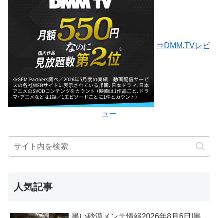
⇒DMM.TVレビ
ュー
人気記事
黒い砂漠メンテ情報2026年8月6日|黒