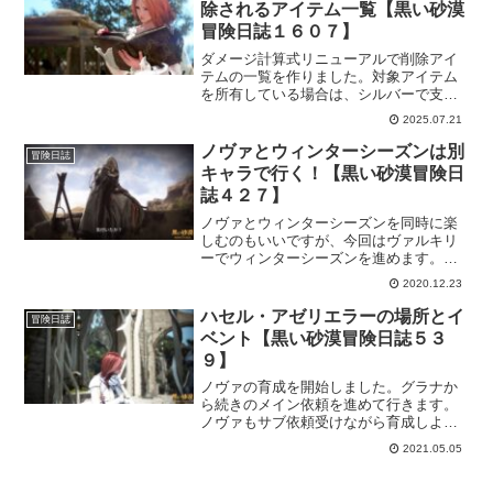
除されるアイテム一覧【黒い砂漠
冒険日誌１６０７】
ダメージ計算式リニューアルで削除アイ
テムの一覧を作りました。対象アイテム
を所有している場合は、シルバーで支給
されるそうです。今の間に見直して対策
2025.07.21
しておいた方がいいのかもしれません。
その対策の為にメモとして役に立つとい
ノヴァとウィンターシーズンは別
冒険日誌
いな。
キャラで行く！【黒い砂漠冒険日
誌４２７】
ノヴァとウィンターシーズンを同時に楽
しむのもいいですが、今回はヴァルキリ
ーでウィンターシーズンを進めます。そ
れでいてノヴァは別で育てようと思って
2020.12.23
るので、楽しみが倍増すると嬉しい。あ
と、雪大福の遁甲書も欲しいな。
ハセル・アゼリエラーの場所とイ
冒険日誌
ベント【黒い砂漠冒険日誌５３
９】
ノヴァの育成を開始しました。グラナか
ら続きのメイン依頼を進めて行きます。
ノヴァもサブ依頼受けながら育成しよう
と思ってたら。ハセル・アゼリエラーの
2021.05.05
場所がわからずウロウロしちゃいました
ｗ後、イベント参加したり追加のイベン
ト情報とか。