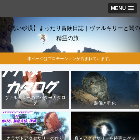
MENU
【黒い砂漠】まったり冒険日誌｜ヴァルキリーと闇の
精霊の旅
本ページはプロモーションが含まれています。
ヴァルキリーのアバターカタロ
グ
装備と強化
カラザドアクセサリーの作り
真Ⅴアクセサリーを確実にゲッ