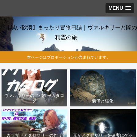
MENU
【黒い砂漠】まったり冒険日誌｜ヴァルキリーと闇の
精霊の旅
本ページはプロモーションが含まれています。
ヴァルキリーのアバターカタロ
グ
装備と強化
カラザドアクセサリーの作り
真Ⅴアクセサリーを確実にゲッ