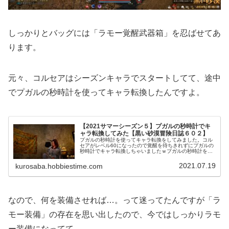
しっかりとバッグには「ラモー覚醒武器箱」を忍ばせてあ
ります。
元々、コルセアはシーズンキャラでスタートしてて、途中
でプガルの秒時計を使ってキャラ転換したんですよ。
【2021サマーシーズン５】プガルの秒時計でキ
ャラ転換してみた【黒い砂漠冒険日誌６０２】
プガルの秒時計を使ってキャラ転換をしてみました。コル
セアがレベル60になったので覚醒を待ちきれずにプガルの
秒時計でキャラ転換しちゃいましたｗプガルの秒時計を使
ったらどうなるのか？がどうしても気になって仕方なかっ
たんです！
2021.07.19
kurosaba.hobbiestime.com
なので、何を装備させれば…。って迷ってたんですが「ラ
モー装備」の存在を思い出したので、今ではしっかりラモ
ー装備になってて。