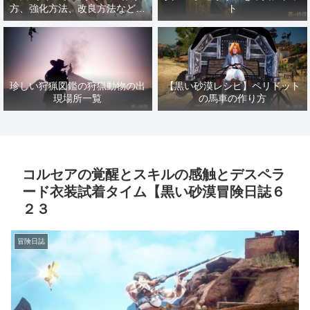
方、強化方法、改良方法などま
ト
とめ【黒い砂漠冒険日誌１４１
７】
珍しい狩猟図鑑の狩猟動物の出
【黒い砂漠レシピ】ペリドット
現場所一覧
の馬車の作り方
コルセアの覚醒とスキルの感触とデスペラ
ード衣装試着タイム【黒い砂漠冒険日誌６
２３
冒険日誌