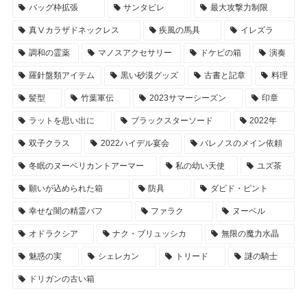
バッグ枠拡張
サンタビレ
最大攻撃力制限
真Ⅴカラザドネックレス
疾風の馬具
イレズラ
調和の霊薬
マノスアクセサリー
ドケビの箱
演奏
羅針盤類アイテム
黒い砂漠グッズ
古書と記章
料理
髪型
竹葉軍伝
2023サマーシーズン
印章
ラットを思い出に
ブラックスターソード
2022年
双子クラス
2022ハイデル宴会
バレノスのメイン依頼
冬眠のヌーベリカントアーマー
私の幼い天使
ユズ茶
願いが込められた箱
防具
ダビド・ピント
幸せな闇の精霊バフ
ファラク
ヌーベル
オドラクシア
ナク・ブリュッシカ
無限の魔力水晶
魅惑の実
シェレカン
トリード
謎の騎士
ドリガンの古い箱