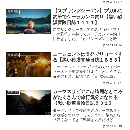
ラ装備も強化していきたいけど素材集め
2020.09.07
が大変そうなので、まずはレベル上げに
集中。ここまで強化してきたトゥバラ装
【スプリングシーズン】プガルの
冒険日誌
備の状態と、ボス装備との比較してみま
釣竿でシーラカンス釣り【黒い砂
した。
漠冒険日誌１１１１】
スプリングシーズンで支給された「プガ
ルの釣竿」を持ってシーラカンスを釣り
に行きました。「釣りシーズン」と勝手
に銘打ってスタートです。交換したいア
2023.03.14
イテム「メイド箱」を狙って行きます。
しかし、プガルの釣竿ってめちゃ優秀じ
エージェントは５発でリロードす
冒険日誌
ゃないですか。
る【黒い砂漠冒険日誌１８８３】
エージェントでシーズン進めてハイパー
ブーストの恩恵を受けよう！という意気
込みのもと、見慣れた「古代の石室」か
ら始めました。エージェントがどんな攻
2026.08.01
撃するのか試し打ちしてたら「あれ？」
ってなるところがあり気になって試して
カーマスリビアには綺麗なところ
冒険日誌
たら時間経つの早かったｗ
がたくさんで旅行気分になれる
【黒い砂漠冒険日誌５３１】
ダークナイトで依頼を進めカーマスリビ
ア地域をウロウロしています。敵もかな
り強くなってきて戦闘は大変だけど、景
色のいいところが多く息抜きを兼ねてSS
2021.04.25
撮ったりしてると、なんだか旅行してい