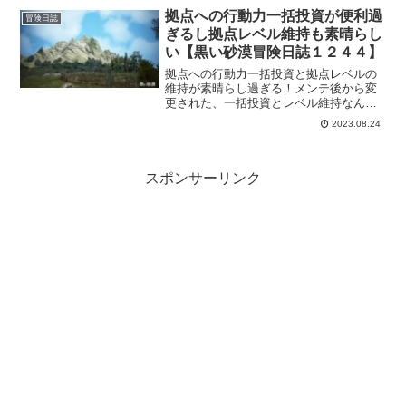
る気分になったり、途中、オーウェンの
拠点への行動力一括投資が便利過
冒険日誌
話を聞いてたら姉妹みたいに見えてきて
ぎるし拠点レベル維持も素晴らし
微笑ましくなりました。
い【黒い砂漠冒険日誌１２４４】
拠点への行動力一括投資と拠点レベルの
維持が素晴らし過ぎる！メンテ後から変
更された、一括投資とレベル維持なんで
すが、ありがたいと心から思える素晴ら
2023.08.24
しい機能でした。これからはイチイチキ
ャラチェンジしなくて済むし、貢献度も
多少は節約できそうです！
スポンサーリンク