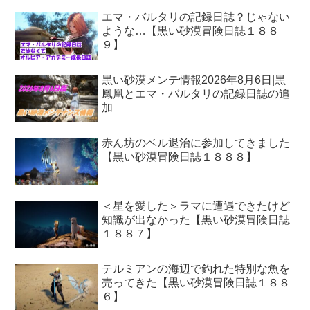
エマ・バルタリの記録日誌？じゃない
ような…【黒い砂漠冒険日誌１８８
９】
黒い砂漠メンテ情報2026年8月6日|黒
鳳凰とエマ・バルタリの記録日誌の追
加
赤ん坊のベル退治に参加してきました
【黒い砂漠冒険日誌１８８８】
＜星を愛した＞ラマに遭遇できたけど
知識が出なかった【黒い砂漠冒険日誌
１８８７】
テルミアンの海辺で釣れた特別な魚を
売ってきた【黒い砂漠冒険日誌１８８
６】