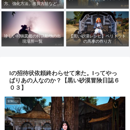
方、強化方法、改良方法などま
ト
とめ【黒い砂漠冒険日誌１４１
７】
珍しい狩猟図鑑の狩猟動物の出
【黒い砂漠レシピ】ペリドット
現場所一覧
の馬車の作り方
Iの招待状依頼終わらせて来た。Iってやっ
ぱりあの人なのか？【黒い砂漠冒険日誌６
０３】
冒険日誌