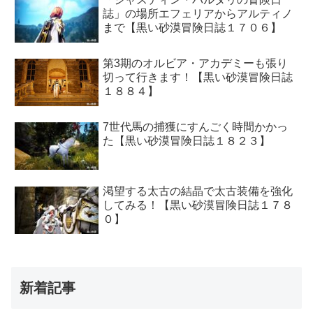
誌」の場所エフェリアからアルティノ
まで【黒い砂漠冒険日誌１７０６】
第3期のオルビア・アカデミーも張り
切って行きます！【黒い砂漠冒険日誌
１８８４】
7世代馬の捕獲にすんごく時間かかっ
た【黒い砂漠冒険日誌１８２３】
渇望する太古の結晶で太古装備を強化
してみる！【黒い砂漠冒険日誌１７８
０】
新着記事