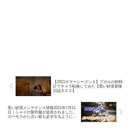
【2021サマーシーズン５】プガルの秒時
計でキャラ転換してみた【黒い砂漠冒険
日誌６０２】
黒い砂漠メンテナンス情報2021年7月21
日｜シャイの製作服が追加されました。
ガーモスから古い箱も必ず出るようにな
り、パタパタ海賊団が出現