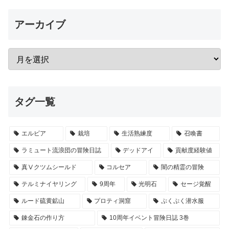
アーカイブ
タグ一覧
エルビア
栽培
生活熟練度
召喚書
ラミュート流浪団の冒険日誌
デッドアイ
貢献度経験値
真Ⅴクツムシールド
コルセア
闇の精霊の冒険
テルミナイヤリング
9周年
光明石
セージ覚醒
ルード硫黄鉱山
プロティ洞窟
ぷくぷく潜水服
錬金石の作り方
10周年イベント冒険日誌 3巻