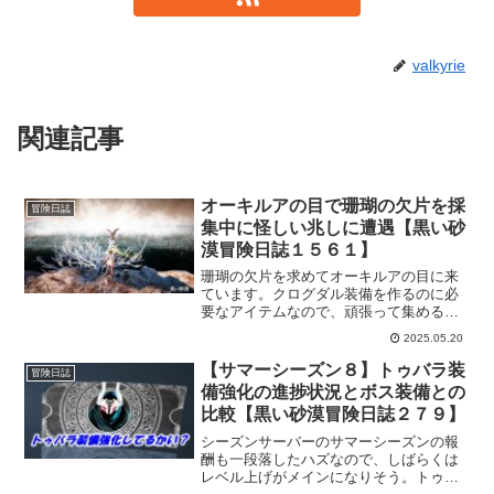
valkyrie
関連記事
オーキルアの目で珊瑚の欠片を採
冒険日誌
集中に怪しい兆しに遭遇【黒い砂
漠冒険日誌１５６１】
珊瑚の欠片を求めてオーキルアの目に来
ています。クログダル装備を作るのに必
要なアイテムなので、頑張って集めるつ
もりです。そんな中、オーキルアの目に
2025.05.20
て「怪しい兆し」に遭遇し、何が出るの
かと思いきや「あぁ、それまだあったん
【サマーシーズン８】トゥバラ装
冒険日誌
か…？」と思ってしまいました。
備強化の進捗状況とボス装備との
比較【黒い砂漠冒険日誌２７９】
シーズンサーバーのサマーシーズンの報
酬も一段落したハズなので、しばらくは
レベル上げがメインになりそう。トゥバ