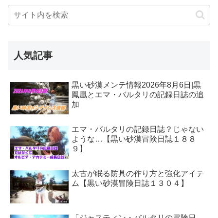
人気記事
黒い砂漠メンテ情報2026年8月6日|黒
鳳凰とエマ・バルタリの記録日誌の追
加
エマ・バルタリの記録日誌？じゃない
ような…【黒い砂漠冒険日誌１８８
９】
太古が眠る防具の作り方と強化アイテ
ム【黒い砂漠冒険日誌１３０４】
「ジャスティン・バルタリの冒険日