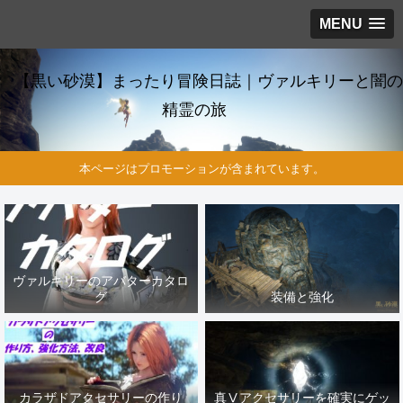
MENU
【黒い砂漠】まったり冒険日誌｜ヴァルキリーと闇の
精霊の旅
本ページはプロモーションが含まれています。
ヴァルキリーのアバターカタロ
グ
装備と強化
カラザドアクセサリーの作り
真Ⅴアクセサリーを確実にゲッ