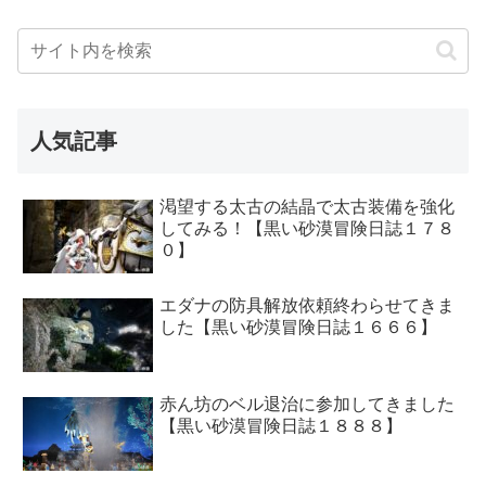
人気記事
渇望する太古の結晶で太古装備を強化
してみる！【黒い砂漠冒険日誌１７８
０】
エダナの防具解放依頼終わらせてきま
した【黒い砂漠冒険日誌１６６６】
赤ん坊のベル退治に参加してきました
【黒い砂漠冒険日誌１８８８】