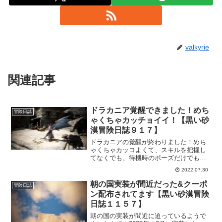
valkyrie
関連記事
ドラカニア覚醒できました！めち
冒険日誌
ゃくちゃカッチョイイ！【黒い砂
漠冒険日誌９１７】
ドラカニアの覚醒が終わりました！めち
ゃくちゃカッコよくて、スキルを把握し
てなくでも、待機時のポーズだけでも、
何度でも見てられるｗいつもは、ヴァル
2022.07.30
キリーがメインなんですが、槍を使うド
ラカニアのカッチョ良さに目移りしそう
朝の国実装が間近だった&クーポ
冒険日誌
ですｗ
ン配布されてます【黒い砂漠冒険
日誌１１５７】
朝の国の実装が間近に迫っているようで