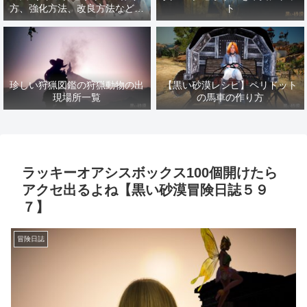
方、強化方法、改良方法などま
ト
とめ【黒い砂漠冒険日誌１４１
７】
珍しい狩猟図鑑の狩猟動物の出
【黒い砂漠レシピ】ペリドット
現場所一覧
の馬車の作り方
ラッキーオアシスボックス100個開けたら
アクセ出るよね【黒い砂漠冒険日誌５９
７】
冒険日誌