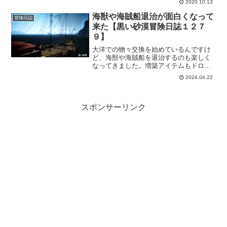
2020.10.13
ラのデイリー依頼をこなしてみたり、気
球には貿易品持って乗れない事に気づい
海獣や海賊船退治が面白くなって
冒険日誌
たりｗ
来た【黒い砂漠冒険日誌１２７
９】
大洋での物々交換を始めているんですけ
ど、海獣や海賊船を退治するのも楽しく
なってきました。増築アイテムもドロッ
プするし、某映画を思い浮かべながら交
2024.04.22
戦していると楽しくなってくる！重帆船
まで道のりは遠いけど、楽しみながらや
れば気持ちも保てる…よねｗ
スポンサーリンク