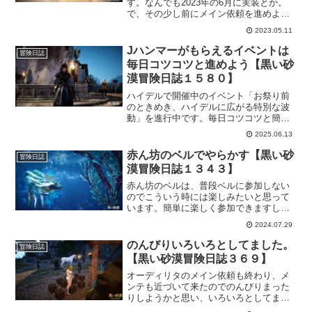
す。なんでも2023年の6月に実装とか。
で、その少し前にメイン依頼を進めよう
として、「朝の国がくるんだね～」と思
2023.05.11
ってワクワクしてたんだけど、まさかほ
んとにスグそこまで来てるとは思いもし
Jハンマーがもらえるイベントは
冒険日誌
ませんでしたｗ
毎日コツコツと進めよう【黒い砂
漠冒険日誌１５８０】
ハイデルで開催中のイベント「お祭り前
のときめき、ハイデルに広がる特別な波
動」を進行中です。毎日コツコツと簡単
な依頼を完了させるだけで、家具として
2025.06.13
飾れる記念パネルに最後の依頼の後には
「Jの愚直なハンマー」がもらえるのでこ
赤ん坊のベルでやらかす【黒い砂
冒険日誌
なしておかないとです！
漠冒険日誌１３４３】
赤ん坊のベルは、普段ベルに参加しない
のでこういう時には楽しみたいと思って
います。簡単に楽しく参加できますし。
ところが、うっかり油断しているとやら
2024.07.29
かしてしまうという事に気づきましたｗ
ちゃんとジャンプする方向を意識してい
のんびりいろいろとしてました。
冒険日誌
ないと明後日の方向に飛んでしまいます
【黒い砂漠冒険日誌３６９】
よｗ
オーディリタのメイン依頼も終わり、メ
ンテも近づいて来たのでのんびりまった
りしようかと思い、いろいろとしてまし
た。オーディリタの知識を探したり、ラ