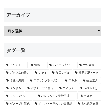
アーカイブ
タグ一覧
イベント
貿易
ハイデル宴会
ナル装備
ガクツムの誓い
シャイ
加工レベル
開発近況トーク
名匠火縄銃
スプリングシーズン
スキル
生活道具
サンサカ
砂漠ナーガ門番長
ウィッチ
レベル上げ
マンシャウム
バレンタイン冒険日誌
ラルカ
ダメージ計算式
メリンドーラの甘い黒砂糖
古代遺跡倉庫