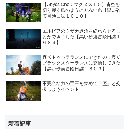
【Abyss One：マグヌス１０】青空を
切り裂く鳥のようにと赤い糸【黒い砂
漠冒険日誌１０１０】
エルビアのクザカ退治を終わらせるこ
とができました【黒い砂漠冒険日誌１
６８９】
真Ⅹトゥバラランスにできたので真Ⅴ
ブラックスターランスに交換してきた
【黒い砂漠冒険日誌１６０３】
不完全な力の宝玉を集めて「盃」と交
換しようイベント
新着記事