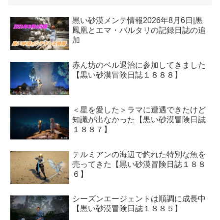
黒い砂漠メンテ情報2026年8月6日|黒
鳳凰とエマ・バルタリの記録日誌の追
加
赤ん坊のベル退治に参加してきました
【黒い砂漠冒険日誌１８８８】
＜星を愛した＞ラマに遭遇できたけど
知識が出なかった【黒い砂漠冒険日誌
１８８７】
テルミアンの海辺で釣れた特別な魚を
売ってきた【黒い砂漠冒険日誌１８８
６】
シーズンエージェントは順調に成長中
【黒い砂漠冒険日誌１８８５】