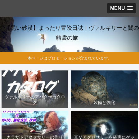
MENU
【黒い砂漠】まったり冒険日誌｜ヴァルキリーと闇の
精霊の旅
本ページはプロモーションが含まれています。
ヴァルキリーのアバターカタロ
グ
装備と強化
カラザドアクセサリーの作り
真Ⅴアクセサリーを確実にゲッ