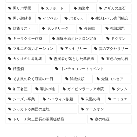
黒サバ学園
スノボード
精製水
クザカの血石
黒い鵜砂漠
イソベル
バダッカ
生活レベル家門統合
財貨リスト
ギルドリーグ
占領戦
挑戦課題
キャラクター作成
海鮮を添えたクロン定食
ドクマン
マルニの気力ポーション
アクセサリー
雲のアクセサリー
カクオの世界地図
盗掘者が落とした羊皮紙
五色の光明石
精霊酒
甘いチョコレートイベント
そよ風の吹く荘園の一日
昇級依頼
覚醒コルセア
加工名匠
響きの地
ガイピンラーシア寺院
クツム
シーズン卒業
ハロウィン依頼
沈黙の海
ニミュエ
シャカトゥ商団の金塊
ゲームオン
トリーナ騎士団長の軍需援助品
森の根源