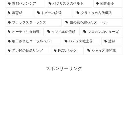
首都バレンシア
バジリスクのベルト
団体命令
馬育成
トビーの友達
クラトゥカ古代遺跡
ブラックスターランス
血の風を纏ったヌーベル
オーディリタ知識
イソベルの依頼
マスカンのシューズ
細工されたコーラルベルト
パデュス戦士長
遺跡
赤い砂の結晶リング
PCスペック
シャイ才能開花
スポンサーリンク