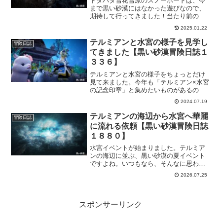
ドタバタ雪花雪原のスノーボードは、今
まで黒い砂漠にはなかった遊びなので、
期待して行ってきました！当たり前のこ
となんですけど、最初からうまくいくわ
2025.01.22
けないので、少しずつ遊び方を覚えてい
きましょうかね。そして目指せオリンピ
テルミアンと水宮の様子を見学し
冒険日誌
ック…なわけないｗ
てきました【黒い砂漠冒険日誌１
３３６】
テルミアンと水宮の様子をちょっとだけ
見て来ました。今年も「テルミアン×水宮
の記念印章」と集めたいものがあるの
で、出来るだけ多くのイベントなどに参
2024.07.19
加したいものです。が。世界的に障害が
起きているので、緊急メンテ入ってます
テルミアンの海辺から水宮へ華麗
冒険日誌
ｗ
に流れる依頼【黒い砂漠冒険日誌
１８８０】
水宮イベントが始まりました。テルミア
ンの海辺に並ぶ、黒い砂漠の夏イベント
ですよね。いつもなら、そんなに思わな
いんだけど「おっ、やるねぇ」と思える
2026.07.25
ようなイベントのきれいな流れに思わず
感心です。そんな気分だったのでいつも
より楽しかったｗ
スポンサーリンク