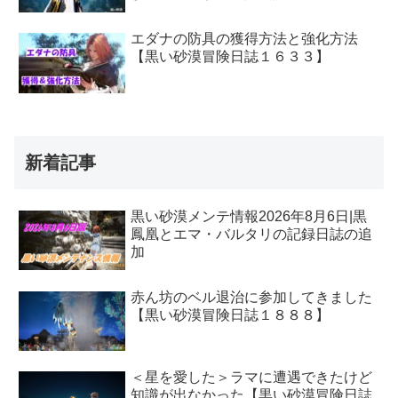
エダナの防具の獲得方法と強化方法
【黒い砂漠冒険日誌１６３３】
新着記事
黒い砂漠メンテ情報2026年8月6日|黒
鳳凰とエマ・バルタリの記録日誌の追
加
赤ん坊のベル退治に参加してきました
【黒い砂漠冒険日誌１８８８】
＜星を愛した＞ラマに遭遇できたけど
知識が出なかった【黒い砂漠冒険日誌