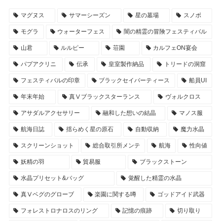
マグヌス
サマーシーズン
星の墓場
スノボ
モグラ
ウォーターフェス
闇の精霊の冒険フェスティバル
山君
ルルピー
荘園
カルフェON宴会
パプアクリニ
伝承
皇室製作納品
トリードの洞窟
フェスティバルの印章
ブラックセイバーティース
船員UI
年末年始
真Ⅴブラックスターランス
ヴォルクロス
アサダルアクセサリー
融和した想いの結晶
マノス服
航海日誌
揺らめく星の原石
自動収納
魔力水晶
スクリーンショット
総合取引所メンテ
航海
性向値
妖精の羽
貿易服
ブラックストーン
水晶プリセット&バッグ
覚醒した精霊の水晶
真Ⅴベグのグローブ
楽園に関する噂
ゴッドアイド武器
フォレストロナロスのリング
記憶の痕跡
切り取り