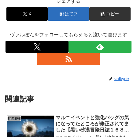
シェアする
X
はてブ
コピー
ヴァルぽんをフォローしてもらえると泣いて喜びます
valkyrie
関連記事
マルニイベントと強化バッグの気
冒険日誌
になってたところが修正されてま
した【黒い砂漠冒険日誌１６８
３】