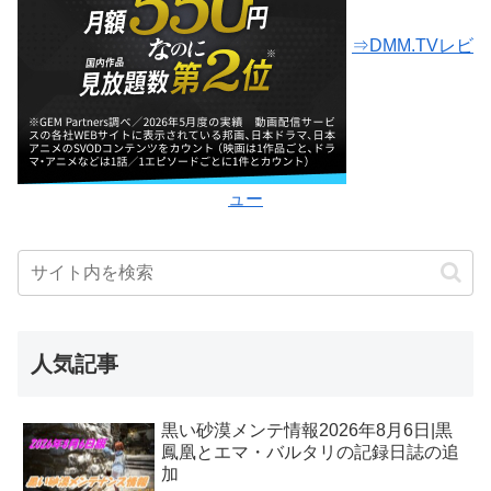
⇒DMM.TVレビ
ュー
人気記事
黒い砂漠メンテ情報2026年8月6日|黒
鳳凰とエマ・バルタリの記録日誌の追
加