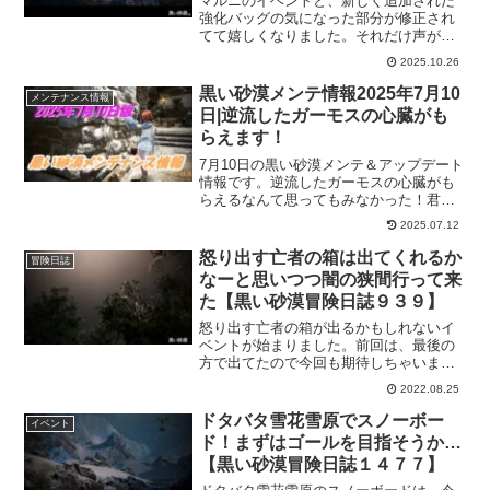
マルニのイベントと、新しく追加された
強化バッグの気になった部分が修正され
てて嬉しくなりました。それだけ声が多
かったのかもですが、「これはこうして
2025.10.26
もらえると…」って思ってたのがスグに
修正されるとほんと嬉しいですね！
黒い砂漠メンテ情報2025年7月10
メンテナンス情報
日|逆流したガーモスの心臓がも
らえます！
7月10日の黒い砂漠メンテ＆アップデート
情報です。逆流したガーモスの心臓がも
らえるなんて思ってもみなかった！君王
メイン武器が改良できるようになった事
2025.07.12
に対してのものなんだけど、覚醒武器も
まだなので先に覚醒武器から改良しよう
怒り出す亡者の箱は出てくれるか
冒険日誌
かな。
なーと思いつつ闇の狭間行って来
た【黒い砂漠冒険日誌９３９】
怒り出す亡者の箱が出るかもしれないイ
ベントが始まりました。前回は、最後の
方で出てたので今回も期待しちゃいま
す。とりあえずは、イベントの闇の狭間
2022.08.25
ボスにまずは行ってみます。たぶん、イ
ベント始まったところだから怒り出す亡
ドタバタ雪花雪原でスノーボー
イベント
者の箱は出ないと予想してますが。
ド！まずはゴールを目指そうか…
【黒い砂漠冒険日誌１４７７】