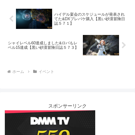
ハイデル宴会のスケジュールが発表され
てた&DXプレパケ購入【黒い砂漠冒険日
誌５７１】
シャイレベル60達成しました&ロバもレ
ベル15達成【黒い砂漠冒険日誌５７３】
ホーム
イベント
スポンサーリンク