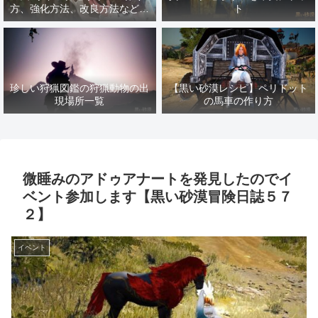
方、強化方法、改良方法などま
ト
とめ【黒い砂漠冒険日誌１４１
７】
珍しい狩猟図鑑の狩猟動物の出
【黒い砂漠レシピ】ペリドット
現場所一覧
の馬車の作り方
微睡みのアドゥアナートを発見したのでイ
ベント参加します【黒い砂漠冒険日誌５７
２】
イベント