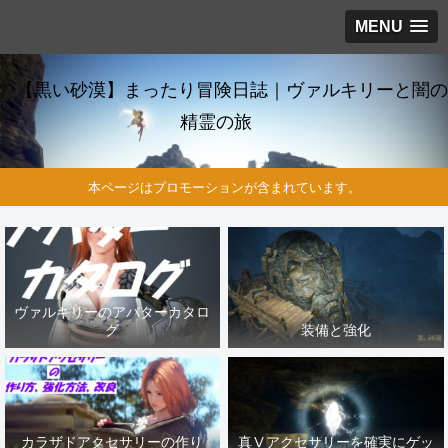
MENU
【黒い砂漠】まったり冒険日誌｜ヴァルキリーと闇の
精霊の旅
本ページはプロモーションが含まれています。
ヴァルキリーのアバターカタロ
グ
装備と強化
カラザドアクセサリーの作り
真Ⅴアクセサリーを確実にゲッ