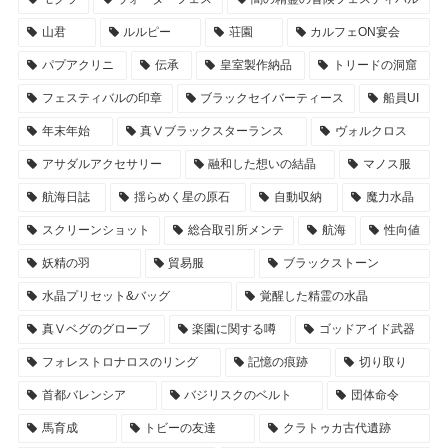
山君
ルルピー
荘園
カルフェON宴会
パプアクリニ
伝承
皇室製作納品
トリードの洞窟
フェスティバルの印章
ブラックセイバーティース
船員UI
年末年始
真Ⅴブラックスターランス
ヴォルクロス
アサダルアクセサリー
融和した想いの結晶
マノス服
航海日誌
揺らめく星の原石
自動収納
魔力水晶
スクリーンショット
総合取引所メンテ
航海
性向値
妖精の羽
貿易服
ブラックストーン
水晶プリセット&バッグ
覚醒した精霊の水晶
真Ⅴベグのグローブ
楽園に関する噂
ゴッドアイド武器
フォレストロナロスのリング
記憶の痕跡
切り取り
首都バレンシア
バジリスクのベルト
団体命令
馬育成
トビーの友達
クラトゥカ古代遺跡