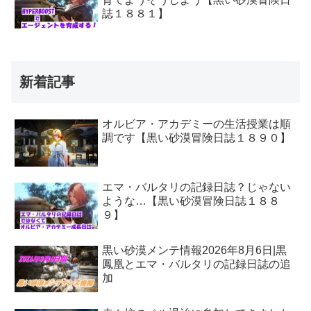
誌１８８１】
新着記事
オルビア・アカデミーの生活授業は順
調です【黒い砂漠冒険日誌１８９０】
エマ・バルタリの記録日誌？じゃない
ような…【黒い砂漠冒険日誌１８８
９】
黒い砂漠メンテ情報2026年8月6日|黒
鳳凰とエマ・バルタリの記録日誌の追
加