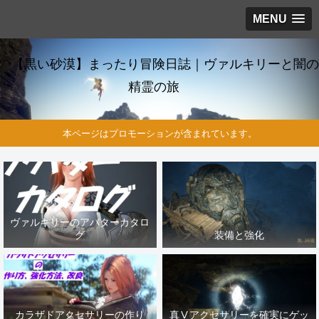
MENU
【黒い砂漠】まったり冒険日誌｜ヴァルキリーと闇の
精霊の旅
本ページはプロモーションが含まれています。
ヴァルキリーのアバターカタロ
グ
装備と強化
カラザドアクセサリーの作り
真Ⅴアクセサリーを確実にゲッ