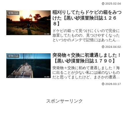
ント終了しそうだなと思ってたら、うっ
2025.02.04
かりゴールできましたｗ来年は、もっと
簡単になってるといいなー。
稲刈りしてたらドケビの箱をみつ
冒険日誌
けた【黒い砂漠冒険日誌１２６
８】
ドケビの箱って見つけにくいので完全に
放置してたものの、見つけやすくなった
といつかのメンテで記憶にはあったんで
すが。改めてドケビの箱を見つけて「な
2024.04.02
るほど！これはわかりやすい！」と再認
識しましたｗこれは時間作ってドケビの
突発物々交換に初遭遇しました！
冒険日誌
箱探ししてもいいかもしれない。
【黒い砂漠冒険日誌１７９０】
突発物々交換に初めて遭遇しました！海
に出ることが少ない私には縁のないもの
だと思ってましたけど、まさかの遭遇で
ちょっとテンション上がりました。おま
2026.03.17
けに近いところで持っている物で対応で
きたのがよかった。
スポンサーリンク