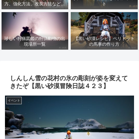
方、強化方法、改良方法などま
ト
とめ【黒い砂漠冒険日誌１４１
７】
珍しい狩猟図鑑の狩猟動物の出
【黒い砂漠レシピ】ペリドット
現場所一覧
の馬車の作り方
しんしん雪の花村の氷の彫刻が姿を変えて
きたぞ【黒い砂漠冒険日誌４２３】
イベント