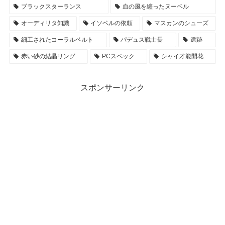
ブラックスターランス
血の風を纏ったヌーベル
オーディリタ知識
イソベルの依頼
マスカンのシューズ
細工されたコーラルベルト
パデュス戦士長
遺跡
赤い砂の結晶リング
PCスペック
シャイ才能開花
スポンサーリンク