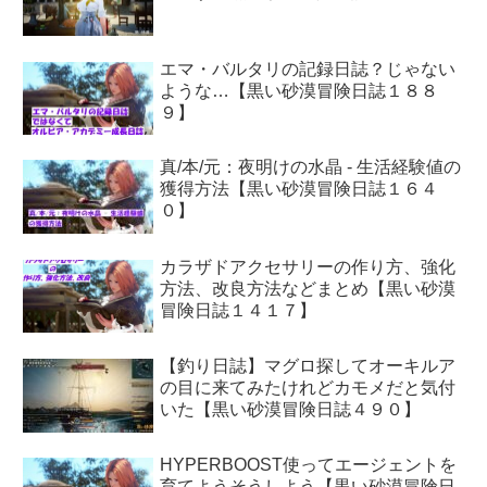
エマ・バルタリの記録日誌？じゃない
ような…【黒い砂漠冒険日誌１８８
９】
真/本/元：夜明けの水晶 - 生活経験値の
獲得方法【黒い砂漠冒険日誌１６４
０】
カラザドアクセサリーの作り方、強化
方法、改良方法などまとめ【黒い砂漠
冒険日誌１４１７】
【釣り日誌】マグロ探してオーキルア
の目に来てみたけれどカモメだと気付
いた【黒い砂漠冒険日誌４９０】
HYPERBOOST使ってエージェントを
育てようそうしよう【黒い砂漠冒険日