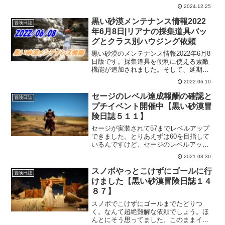
みなさんは見つけることができました
2024.12.25
か？ともあれ、キャンディケイン箱と冬
祭りの椅子を獲得できたのでよかったで
黒い砂漠メンテナンス情報2022
冒険日誌
すｗ
年6月8日|リアナの採集道具バッ
グとクラス別ハウジング依頼
黒い砂漠のメンテナンス情報2022年6月8
日版です。採集道具を便利に使える素敵
機能が追加されました。そして、延期に
なってたコルセア専用依頼とクラス別の
2022.06.10
ハウジング家具がもらえる依頼も追加さ
れました。あと、イヤリングを改良でき
セージのレベル達成報酬の確認と
冒険日誌
るアイテムも追加されました。
プチイベント開催中【黒い砂漠冒
険日誌５１１】
セージが実装されて57までレベルアップ
できました。とりあえずは60を目指して
いるんですけど、セージのレベルアップ
報酬って何だっけ～？と思ったので確認
2021.03.30
してみました。それと、今、プチイベン
トが公式サイトにて開催中で、簡単な問
スノボやっとこけずにゴールに行
冒険日誌
題を解くだけなので回答してきました。
けました【黒い砂漠冒険日誌１４
８７】
スノボでこけずにゴールまでたどりつ
く。なんて超絶難解な依頼でしょう。ほ
んとにそう思ってました。このままイベ