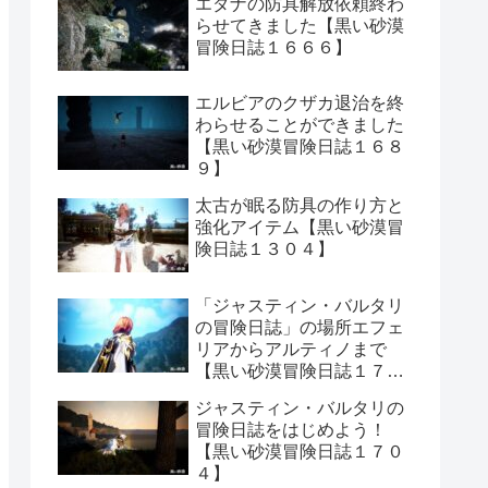
エダナの防具解放依頼終わ
らせてきました【黒い砂漠
冒険日誌１６６６】
エルビアのクザカ退治を終
わらせることができました
【黒い砂漠冒険日誌１６８
９】
太古が眠る防具の作り方と
強化アイテム【黒い砂漠冒
険日誌１３０４】
「ジャスティン・バルタリ
の冒険日誌」の場所エフェ
リアからアルティノまで
【黒い砂漠冒険日誌１７０
６】
ジャスティン・バルタリの
冒険日誌をはじめよう！
【黒い砂漠冒険日誌１７０
４】