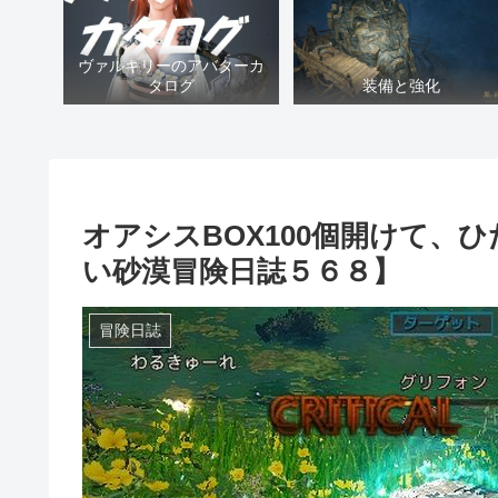
ヴァルキリーのアバターカ
タログ
装備と強化
オアシスBOX100個開けて、
い砂漠冒険日誌５６８】
冒険日誌