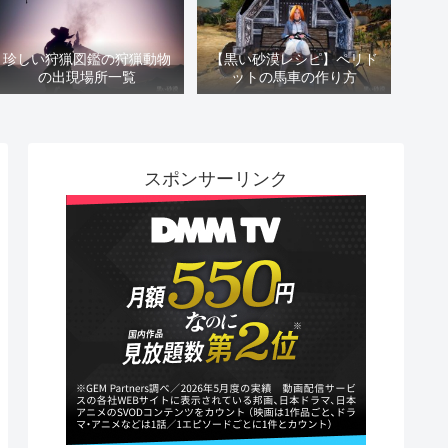
珍しい狩猟図鑑の狩猟動物
【黒い砂漠レシピ】ペリド
の出現場所一覧
ットの馬車の作り方
スポンサーリンク