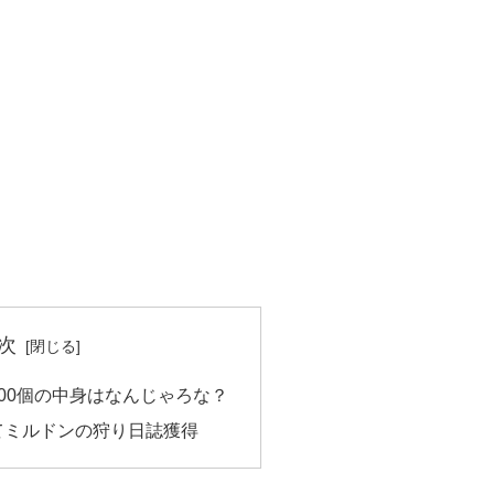
次
00個の中身はなんじゃろな？
てミルドンの狩り日誌獲得