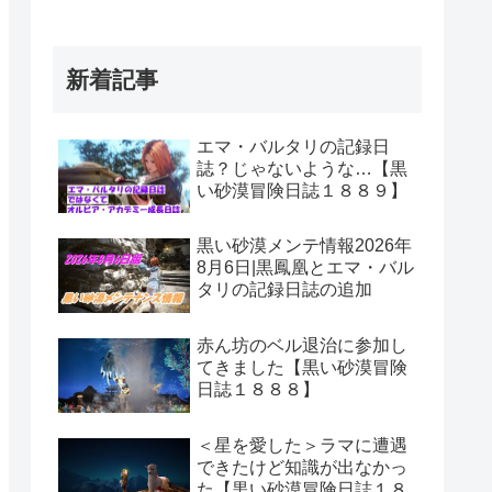
新着記事
エマ・バルタリの記録日
誌？じゃないような…【黒
い砂漠冒険日誌１８８９】
黒い砂漠メンテ情報2026年
8月6日|黒鳳凰とエマ・バル
タリの記録日誌の追加
赤ん坊のベル退治に参加し
てきました【黒い砂漠冒険
日誌１８８８】
＜星を愛した＞ラマに遭遇
できたけど知識が出なかっ
た【黒い砂漠冒険日誌１８