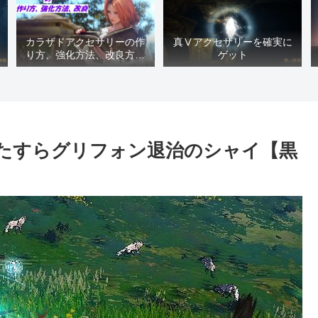
カラザドアクセサリーの作
真Ⅴアクセサリーを確実に
り方、強化方法、改良方法
ゲット
などまとめ【黒い砂漠冒険
日誌１４１７】
ひたすらグリフォン退治のシャイ【黒