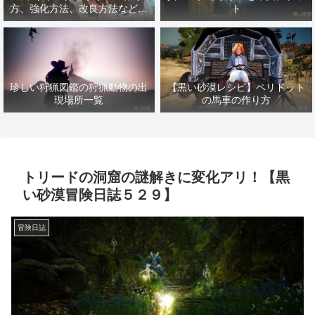
方、強化方法、改良方法などま
ト
とめ【黒い砂漠冒険日誌１４１
７】
珍しい狩猟図鑑の狩猟動物の出
【黒い砂漠レシピ】ペリドット
現場所一覧
の馬車の作り方
トリードの洞窟の謎解きに変化アリ！【黒
い砂漠冒険日誌５２９】
冒険日誌