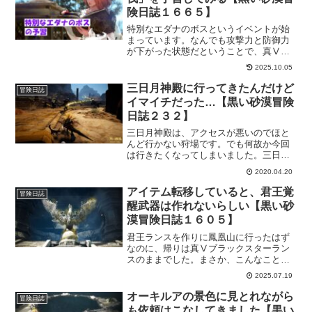
険日誌１６６５】
特別なエダナのボスというイベントが始
まっています。なんでも攻撃力と防御力
が下がった状態だということで、真Ⅴト
ゥバラ装備でも討伐可能らしい。そんな
2025.10.05
エダナのボス討伐は参加するしかないで
すね！しかも「エダナの欠片」を必ず獲
三日月神殿に行ってきたんだけど
冒険日誌
得できるってのもいいです！
イマイチだった…【黒い砂漠冒険
日誌２３２】
三日月神殿は、アクセスが悪いのでほと
んど行かない狩場です。でも何故か今回
は行きたくなってしまいました。三日月
リングが出ればラッキーですけど、いつ
2020.04.20
ものごとく古語で記録された巻物を狙っ
ていきます。が。思ったより結果がよく
アイテム転移していると、君王覚
冒険日誌
なかったんですけど…。
醒武器は作れないらしい【黒い砂
漠冒険日誌１６０５】
君王ランスを作りに鳳凰山に行ったはず
なのに、帰りは真Ⅴブラックスターラン
スのままでした。まさか、こんなことに
なるとは思いもしませんでした…。死し
2025.07.19
た神の鎧は出来たのになんで？？という
切ない気持ちのまま戻ってきてから気付
オーキルアの景色に見とれながら
冒険日誌
いたことがありました！
も依頼はこなしてきました【黒い