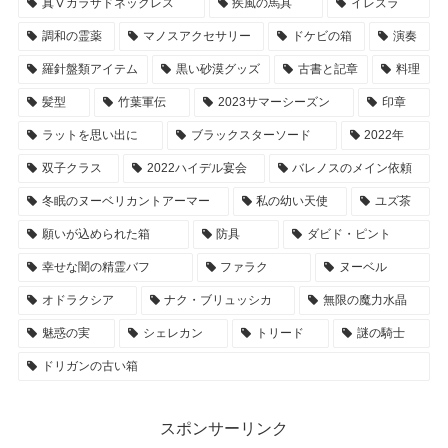
真Ⅴカラザドネックレス
疾風の馬具
イレズラ
調和の霊薬
マノスアクセサリー
ドケビの箱
演奏
羅針盤類アイテム
黒い砂漠グッズ
古書と記章
料理
髪型
竹葉軍伝
2023サマーシーズン
印章
ラットを思い出に
ブラックスターソード
2022年
双子クラス
2022ハイデル宴会
バレノスのメイン依頼
冬眠のヌーベリカントアーマー
私の幼い天使
ユズ茶
願いが込められた箱
防具
ダビド・ピント
幸せな闇の精霊バフ
ファラク
ヌーベル
オドラクシア
ナク・ブリュッシカ
無限の魔力水晶
魅惑の実
シェレカン
トリード
謎の騎士
ドリガンの古い箱
スポンサーリンク