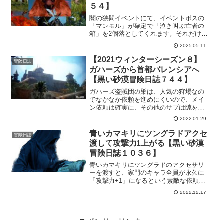
５４】
闇の狭間イベントにて、イベントボスの
「マンモル」が確定で「泣き叫ぶ亡者の
箱」を2個落としてくれます。それだけで
はなく、通常の闇の狭間ボスも確定で
2025.05.11
「泣き叫ぶ亡者の箱」を落とすので、こ
れは参加しておかないともったいない！
【2021ウィンターシーズン８】
冒険日誌
ガハーズから首都バレンシアへ
【黒い砂漠冒険日誌７４４】
ガハーズ盗賊団の巣は、人気の狩場なの
でなかなか依頼を進めにくいので、メイ
ン依頼は確実に、その他のサブは隙を狙
ってｗというような形でとっとと首都バ
2022.01.29
レンシアへ。砂漠をトコトコ馬で横断。
馬で横断すると走った方が早いってこと
青いカマキリにツングラドアクセ
冒険日誌
もあるけど、今回はのんびり馬で移動。
渡して攻撃力1上がる【黒い砂漠
冒険日誌１０３６】
青いカマキリにツングラドのアクセサリ
ーを渡すと、家門のキャラ全員が永久に
「攻撃力+1」になるという素敵な依頼を
こなしてきました。そもそも、青いカマ
2022.12.17
キリって誰？ってとこから始まり、居場
所を知って向かう間に手に汗握りまくっ
てと違う意味でドキドキしましたｗ