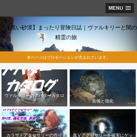
MENU
【黒い砂漠】まったり冒険日誌｜ヴァルキリーと闇の
精霊の旅
本ページはプロモーションが含まれています。
ヴァルキリーのアバターカタロ
グ
装備と強化
カラザドアクセサリーの作り
真Ⅴアクセサリーを確実にゲッ