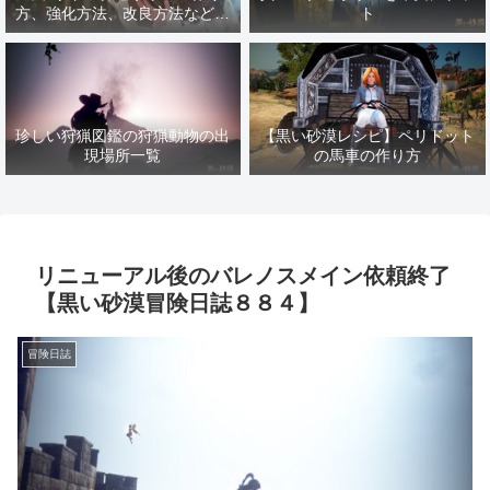
方、強化方法、改良方法などま
ト
とめ【黒い砂漠冒険日誌１４１
７】
珍しい狩猟図鑑の狩猟動物の出
【黒い砂漠レシピ】ペリドット
現場所一覧
の馬車の作り方
リニューアル後のバレノスメイン依頼終了
【黒い砂漠冒険日誌８８４】
冒険日誌