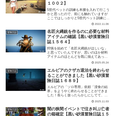
１００２】
5世代ペットの訓練も本腰を入れて行こう
かと思ったので、前にも触れていますが
ここではしっかりと5世代ペット訓練に必
要な「帝王の羽根」の作り方を残してお
2022.11.06
こうかと思います。帝王の羽根に必要な
アイテムとしては、種類は少ないけどそ
名匠火縄銃を作るのに必要な材料
冒険日誌
こそこ数が必要なのもあるので頑張って
アイテムの確認【黒い砂漠冒険日
集めて行きましょう。
誌１５６４】
狩猟を始めて「名匠火縄銃がほしいな」
と思っていたんですが、思いのほか材料
アイテムのほとんどを既に揃えてあった
のに本人もびっくり。どれだけ放置して
2025.05.24
いるのかとｗそんな訳で最後のポイント
となりそうな「ナクシオンの息吹」のみ
エルビアのクザカ退治を終わらせ
冒険日誌
を集める必要があるようです。
ることができました【黒い砂漠冒
険日誌１６８９】
エルビアの「ソロ専用」依頼「浸食の結
界」をようやく終わらせることができま
した！長らく放ったらかしにしてて、思
い出したので行ってきました。今なら余
2025.11.03
裕で行けると思ったものの、思ったより
苦戦しました。何事も油断してると足元
闇の狭間イベントで泣き叫ぶ亡者
冒険日誌
をすくわれるということです。
の箱確定【黒い砂漠冒険日誌１５