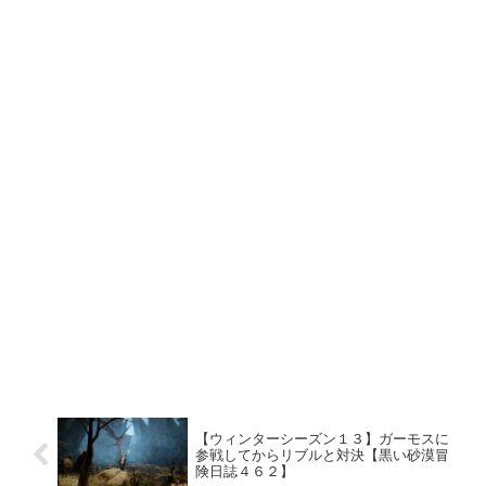
【ウィンターシーズン１３】ガーモスに
参戦してからリブルと対決【黒い砂漠冒
険日誌４６２】