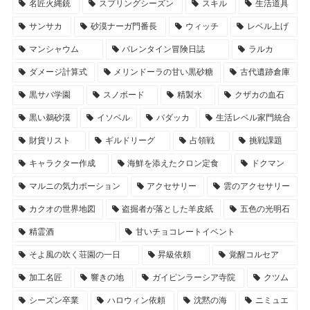
名匠火縄銃
スプリングシーズン
スキル
生活道具
サンサカ
砂漠ナーガ門番長
ウィッチ
レベル上げ
マンシャウム
バレンタイン冒険日誌
ラルカ
ダメージ計算式
メリンドーラの甘い黒砂糖
古代遺跡倉庫
黒サバ学園
スノボード
精製水
クザカの血石
黒い鵜砂漠
イソベル
バダッカ
生活レベル家門統合
財貨リスト
ギルドリーグ
占領戦
挑戦課題
キャラクター作成
海鮮を添えたクロン定食
ドクマン
マルニの気力ポーション
アクセサリー
雲のアクセサリー
カクオの世界地図
盗掘者が落とした羊皮紙
五色の光明石
精霊酒
甘いチョコレートイベント
そよ風の吹く荘園の一日
昇級依頼
覚醒コルセア
加工名匠
響きの地
ガイピンラーシア寺院
クツム
シーズン卒業
ハロウィン依頼
沈黙の海
ニミュエ