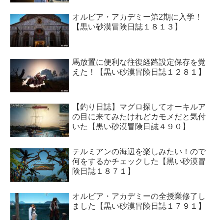
オルビア・アカデミー第2期に入学！
【黒い砂漠冒険日誌１８１３】
馬放置に便利な往復経路設定保存を覚
えた！【黒い砂漠冒険日誌１２８１】
【釣り日誌】マグロ探してオーキルア
の目に来てみたけれどカモメだと気付
いた【黒い砂漠冒険日誌４９０】
テルミアンの海辺を楽しみたい！ので
何をするかチェックした【黒い砂漠冒
険日誌１８７１】
オルビア・アカデミーの全授業修了し
ました【黒い砂漠冒険日誌１７９１】