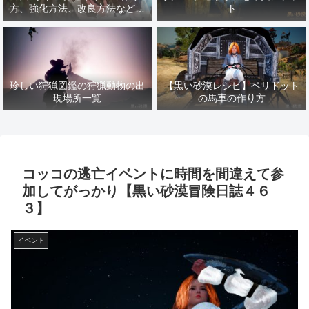
方、強化方法、改良方法などま
ト
とめ【黒い砂漠冒険日誌１４１
７】
珍しい狩猟図鑑の狩猟動物の出
【黒い砂漠レシピ】ペリドット
現場所一覧
の馬車の作り方
コッコの逃亡イベントに時間を間違えて参
加してがっかり【黒い砂漠冒険日誌４６
３】
イベント