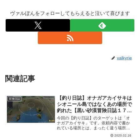
ヴァルぽんをフォローしてもらえると泣いて喜びます
valkyrie
関連記事
【釣り日誌】オナガアカイサキは
冒険日誌
シオニール島ではなくあの場所で
釣れた【黒い砂漠冒険日誌１７
７】
今回の【釣り日誌】のターゲットは「オ
ナガアカイサキ」です。依頼内容で書か
れている場所とは、まったく違う場所で
釣れたので注意しないと、いつまで経っ
2020.02.16
ても釣れない坊主になりますよ。