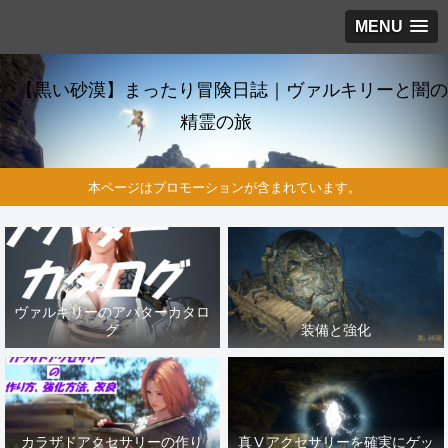
MENU
【黒い砂漠】まったり冒険日誌｜ヴァルキリーと闇の
精霊の旅
本ページはプロモーションが含まれています。
ヴァルキリーのアバターカタロ
グ
装備と強化
カラザドアクセサリーの作り
真Ⅴアクセサリーを確実にゲッ