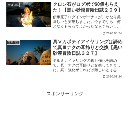
備を強化しようかと。で、レース場でレ
クロン石がログボで60個もらえ
冒険日誌
ースしてからとっとと寝ましたｗ
た！【黒い砂漠冒険日誌２０９】
伝承完了ログインボーナスが、かなり美
味しいと実感しました。今までなら、何
となくもらってよかったなぁぐらいしか
思いませんでした。けど、今回のはちょ
2020.03.24
っと違う気がしてます。今日は、頭痛が
ひどいので早めに寝ようと思うので、超
真Ⅴカポティアイヤリングは諦め
冒険日誌
絶短い記事となってます。
て真Ⅲナクの耳飾りと交換【黒い
砂漠冒険日誌３２７】
テルミナイヤリングの真Ⅲ強化を諦め
て、真Ⅲナクの耳飾りと交換してきまし
た。真Ⅲ強化がこれだけ難しいとは思わ
なかった。最近、装備配布も多かったの
2020.08.24
で、ここらで引き締めって感じで受け取
っておきますｗ
スポンサーリンク