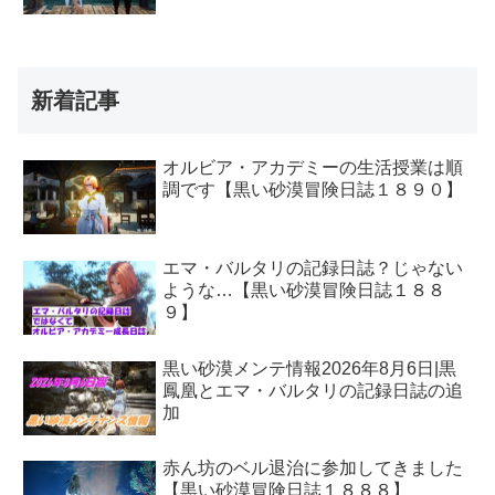
新着記事
オルビア・アカデミーの生活授業は順
調です【黒い砂漠冒険日誌１８９０】
エマ・バルタリの記録日誌？じゃない
ような…【黒い砂漠冒険日誌１８８
９】
黒い砂漠メンテ情報2026年8月6日|黒
鳳凰とエマ・バルタリの記録日誌の追
加
赤ん坊のベル退治に参加してきました
【黒い砂漠冒険日誌１８８８】