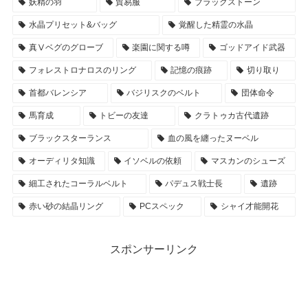
妖精の羽
貿易服
ブラックストーン
水晶プリセット&バッグ
覚醒した精霊の水晶
真Ⅴベグのグローブ
楽園に関する噂
ゴッドアイド武器
フォレストロナロスのリング
記憶の痕跡
切り取り
首都バレンシア
バジリスクのベルト
団体命令
馬育成
トビーの友達
クラトゥカ古代遺跡
ブラックスターランス
血の風を纏ったヌーベル
オーディリタ知識
イソベルの依頼
マスカンのシューズ
細工されたコーラルベルト
パデュス戦士長
遺跡
赤い砂の結晶リング
PCスペック
シャイ才能開花
スポンサーリンク