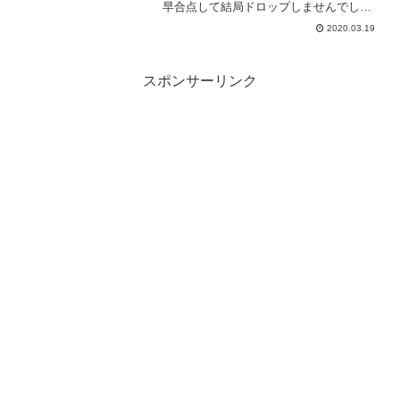
早合点して結局ドロップしませんでした
ｗちゃんと理解しないとですな。で、ガ
2020.03.19
ーモスの心臓のドロップ率を上げた理由
ってもしかしてこれ？と思うようなもの
を見つけたので、紹介しておこうと思い
ます。
スポンサーリンク