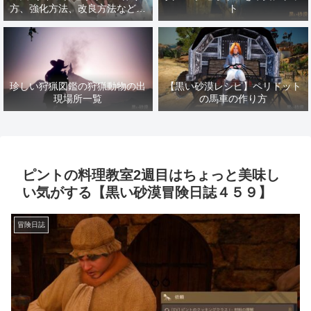
方、強化方法、改良方法などま
ト
とめ【黒い砂漠冒険日誌１４１
７】
珍しい狩猟図鑑の狩猟動物の出
【黒い砂漠レシピ】ペリドット
現場所一覧
の馬車の作り方
ピントの料理教室2週目はちょっと美味し
い気がする【黒い砂漠冒険日誌４５９】
冒険日誌