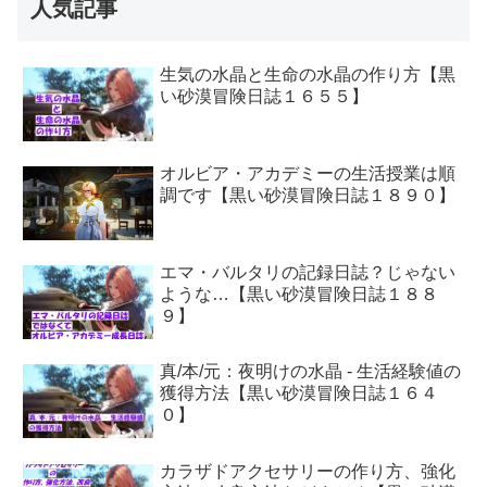
人気記事
生気の水晶と生命の水晶の作り方【黒
い砂漠冒険日誌１６５５】
オルビア・アカデミーの生活授業は順
調です【黒い砂漠冒険日誌１８９０】
エマ・バルタリの記録日誌？じゃない
ような…【黒い砂漠冒険日誌１８８
９】
真/本/元：夜明けの水晶 - 生活経験値の
獲得方法【黒い砂漠冒険日誌１６４
０】
カラザドアクセサリーの作り方、強化