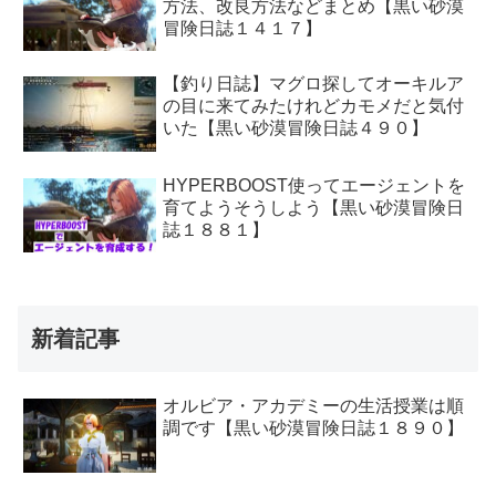
方法、改良方法などまとめ【黒い砂漠
冒険日誌１４１７】
【釣り日誌】マグロ探してオーキルア
の目に来てみたけれどカモメだと気付
いた【黒い砂漠冒険日誌４９０】
HYPERBOOST使ってエージェントを
育てようそうしよう【黒い砂漠冒険日
誌１８８１】
新着記事
オルビア・アカデミーの生活授業は順
調です【黒い砂漠冒険日誌１８９０】