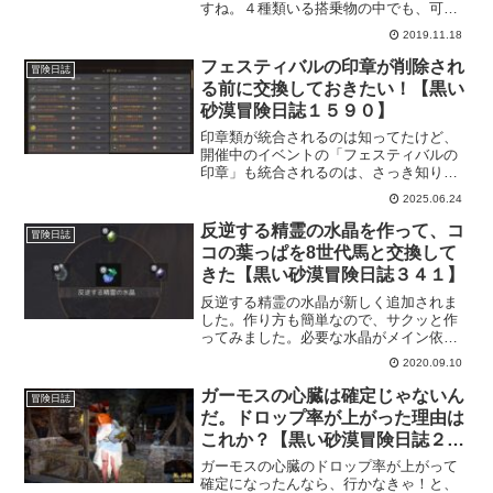
すね。４種類いる搭乗物の中でも、可愛
らしいという声はよく聞きます。欲しい
2019.11.18
なと思っていたものの、機会はなかった
のですが結局バルタリの冒険日誌を進め
フェスティバルの印章が削除され
冒険日誌
るには荷車象が必要だったので行ってき
る前に交換しておきたい！【黒い
ました。
砂漠冒険日誌１５９０】
印章類が統合されるのは知ってたけど、
開催中のイベントの「フェスティバルの
印章」も統合されるのは、さっき知りま
した。交換したいアイテムがあるけど足
2025.06.24
りるかどうか微妙。なので、せめてもの
抵抗で釣りをしておこうかと思ってま
反逆する精霊の水晶を作って、コ
冒険日誌
す。
コの葉っぱを8世代馬と交換して
きた【黒い砂漠冒険日誌３４１】
反逆する精霊の水晶が新しく追加されま
した。作り方も簡単なので、サクッと作
ってみました。必要な水晶がメイン依頼
をこなしていればもらえる水晶ばかりな
2020.09.10
ので、気軽に作れます。性能的にも、個
人的に良い水晶だなと思いました。それ
ガーモスの心臓は確定じゃないん
冒険日誌
と、ココの葉っぱもたくさん集まったの
だ。ドロップ率が上がった理由は
で黒い砂漠人生初となる「8世代馬」と交
これか？【黒い砂漠冒険日誌２０
換してきました。
４】
ガーモスの心臓のドロップ率が上がって
確定になったんなら、行かなきゃ！と、