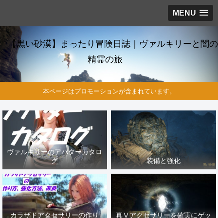
MENU
【黒い砂漠】まったり冒険日誌｜ヴァルキリーと闇の
精霊の旅
本ページはプロモーションが含まれています。
ヴァルキリーのアバターカタロ
グ
装備と強化
カラザドアクセサリーの作り
真Ⅴアクセサリーを確実にゲッ