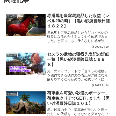
赤兎馬を皇室馬納品した収益（レ
冒険日誌
ベル20の時）【黒い砂漠冒険日誌
１８２２】
赤兎馬を皇室馬納品したらどれくらいの
収益になるのか？をよくやく体感できま
した。と言っても、仕方なしに感が強い
んですが、これはこれでいい経験になり
2026.04.29
ました。最大レベルまでいかなくもかな
りの収益になることがわかったので、残
セスラの遺物の獲得先表記の詳細
冒険日誌
りの赤兎馬はじっくりでも最大レベルま
一覧【黒い砂漠冒険日誌１６９
で上げてあげます。
８】
先日のアップデートで「セスラの遺物」
を獲得できる獲得先の表記が詳細になり
解りやすくなったので、公式サイトにあ
りますが、確認しやすい自分用に作りま
2025.11.14
した。
荷車象を可愛い砂漠のポーター、
冒険日誌
荷車象クリアでGETしました【黒
い砂漠冒険日誌１０１】
黒い砂漠の中で、荷車象が欲しいと思っ
たらこの依頼をこなさないとダメなんで