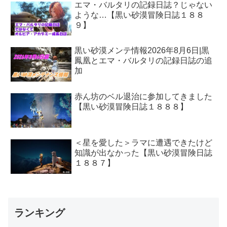
エマ・バルタリの記録日誌？じゃない
ような…【黒い砂漠冒険日誌１８８
９】
黒い砂漠メンテ情報2026年8月6日|黒
鳳凰とエマ・バルタリの記録日誌の追
加
赤ん坊のベル退治に参加してきました
【黒い砂漠冒険日誌１８８８】
＜星を愛した＞ラマに遭遇できたけど
知識が出なかった【黒い砂漠冒険日誌
１８８７】
ランキング