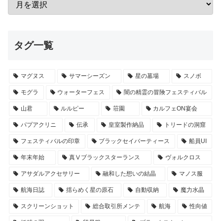
タグ一覧
マグヌス
サマーシーズン
星の墓場
スノボ
モグラ
ウォーターフェス
闇の精霊の冒険フェスティバル
山君
ルルピー
荘園
カルフェON宴会
パプアクリニ
伝承
皇室製作納品
トリードの洞窟
フェスティバルの印章
ブラックセイバーティース
船員UI
年末年始
真Ⅴブラックスターランス
ヴォルクロス
アサダルアクセサリー
融和した想いの結晶
マノス服
航海日誌
揺らめく星の原石
自動収納
魔力水晶
スクリーンショット
総合取引所メンテ
航海
性向値