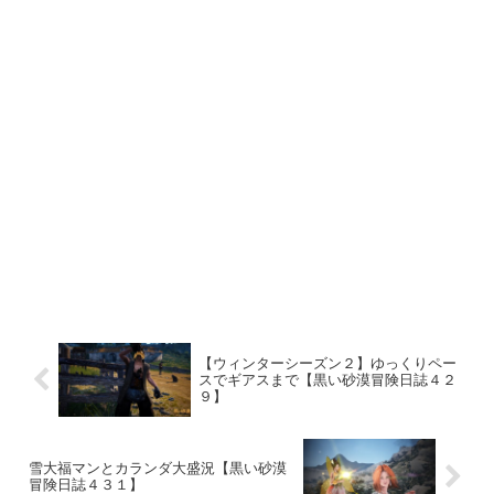
【ウィンターシーズン２】ゆっくりペー
スでギアスまで【黒い砂漠冒険日誌４２
９】
雪大福マンとカランダ大盛況【黒い砂漠
冒険日誌４３１】