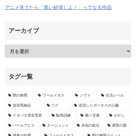
アニメ見てたら「黒い砂漠しよ！」ってなる作品
アーカイブ
タグ一覧
闇の狭間
ワールドボス
ノヴァ
生活レベル
皇室馬納品
フグ
逆流したガーモスの心臓
ドタバタ雪花雪原
駿馬訓練
物々交換
かかし
パールアビス
エージェント
未知の鉱石
黄昏の翼
侵食の結界
フィールドボス
闇の狭間イベント