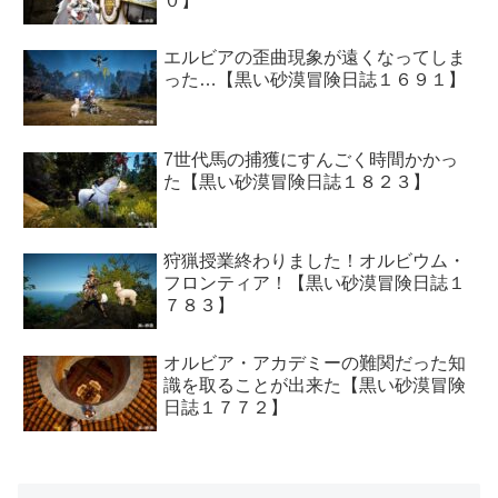
０】
エルビアの歪曲現象が遠くなってしま
った…【黒い砂漠冒険日誌１６９１】
7世代馬の捕獲にすんごく時間かかっ
た【黒い砂漠冒険日誌１８２３】
狩猟授業終わりました！オルビウム・
フロンティア！【黒い砂漠冒険日誌１
７８３】
オルビア・アカデミーの難関だった知
識を取ることが出来た【黒い砂漠冒険
日誌１７７２】