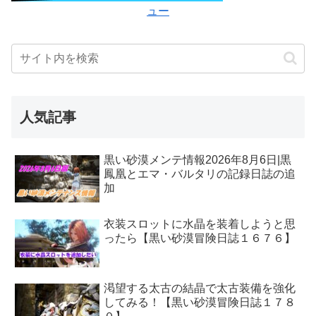
ュー
人気記事
黒い砂漠メンテ情報2026年8月6日|黒
鳳凰とエマ・バルタリの記録日誌の追
加
衣装スロットに水晶を装着しようと思
ったら【黒い砂漠冒険日誌１６７６】
渇望する太古の結晶で太古装備を強化
してみる！【黒い砂漠冒険日誌１７８