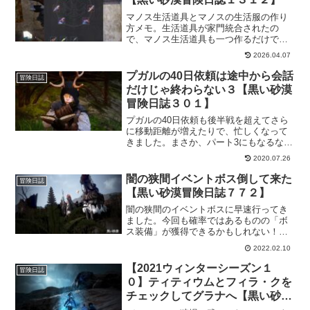
マノス生活道具とマノスの生活服の作り
方メモ。生活道具が家門統合されたの
で、マノス生活道具も一つ作るだけでよ
くなりました。そう思ったら「作りた
2026.04.07
い！」となったので、作れるものだけで
も作っておきたいですね。時間のかかる
プガルの40日依頼は途中から会話
冒険日誌
ものもありますけど、作り甲斐はありま
だけじゃ終わらない３【黒い砂漠
す！
冒険日誌３０１】
プガルの40日依頼も後半戦を超えてさら
に移動距離が増えたりで、忙しくなって
きました。まさか、パート3にもなるなん
てｗ
2020.07.26
闇の狭間イベントボス倒して来た
冒険日誌
【黒い砂漠冒険日誌７７２】
闇の狭間のイベントボスに早速行ってき
ました。今回も確率ではあるものの「ボ
ス装備」が獲得できるかもしれない！そ
んなイベントなのでチャレンジだけはし
2022.02.10
ておこうかと思います。前回のイベント
では、残念でしたけど今回はどうかな
【2021ウィンターシーズン１
冒険日誌
ー。
０】ティティウムとフィラ・クを
チェックしてグラナへ【黒い砂漠
冒険日誌７４６】