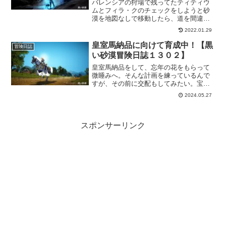
バレンシアの狩場で残ってたティティウ
ムとフィラ・クのチェックをしようと砂
漠を地図なしで移動したら、道を間違え
たようで海にでましたｗびっくりしたも
2022.01.29
のの綺麗だったので一旦落ち着いてか
ら、再スタートし狩場チェックも終わっ
皇室馬納品に向けて育成中！【黒
冒険日誌
たので、グラナに向かいます。
い砂漠冒険日誌１３０２】
皇室馬納品をして、忘年の花をもらって
微睡みへ。そんな計画を練っているんで
すが、その前に交配もしてみたい。宝馬
も見てみたい！そんな欲望に駆られたの
2024.05.27
でいろいろとやっていきますｗもちろん
幻想馬の訓練もしないとなので、その準
備も忘れることなく進行させますよー。
スポンサーリンク