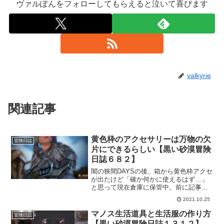
ヴァルぽんをフォローしてもらえると泣いて喜びます
valkyrie
関連記事
黄色枠のアクセサリーは万物の欠
冒険日誌
片にできるらしい【黒い砂漠冒険
日誌６８２】
闇の狭間DAYSの後、箱から黄色枠アクセ
が出たけど「確か何かに使えるはず…」
と思って現在倉庫に保管中。前に記事に
したような気がしたので確認したら「万
2021.10.25
物の欠片」を作る事が出来るらしい。あ
れだ、黒い亡霊のオーラが作れるアイテ
マノス生活道具と生活服の作り方
冒険日誌
ム。
【黒い砂漠冒険日誌１３１２】