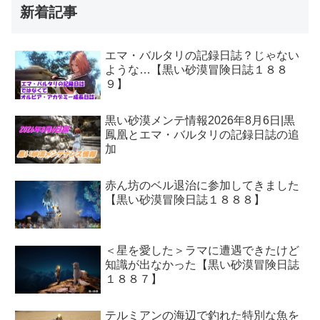
新着記事
エマ・バルタリの記録日誌？じゃない
ような…【黒い砂漠冒険日誌１８８
９】
黒い砂漠メンテ情報2026年8月6日|黒
鳳凰とエマ・バルタリの記録日誌の追
加
赤ん坊のベル退治に参加してきました
【黒い砂漠冒険日誌１８８８】
＜星を愛した＞ラマに遭遇できたけど
知識が出なかった【黒い砂漠冒険日誌
１８８７】
テルミアンの海辺で釣れた特別な魚を