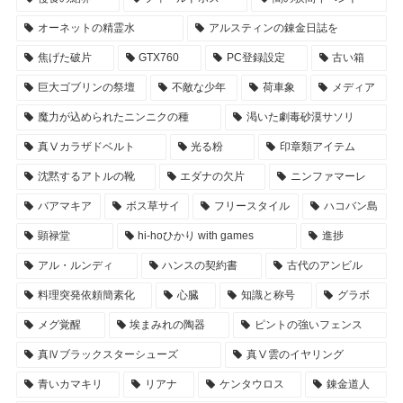
オーネットの精霊水
アルスティンの錬金日誌を
焦げた破片
GTX760
PC登録設定
古い箱
巨大ゴブリンの祭壇
不敵な少年
荷車象
メディア
魔力が込められたニンニクの種
渇いた劇毒砂漠サソリ
真Ⅴカラザドベルト
光る粉
印章類アイテム
沈黙するアトルの靴
エダナの欠片
ニンファマーレ
バアマキア
ボス草サイ
フリースタイル
ハコバン島
顕禄堂
hi-hoひかり with games
進捗
アル・ルンディ
ハンスの契約書
古代のアンビル
料理突発依頼簡素化
心臓
知識と称号
グラボ
メグ覚醒
埃まみれの陶器
ピントの強いフェンス
真Ⅳブラックスターシューズ
真Ⅴ雲のイヤリング
青いカマキリ
リアナ
ケンタウロス
錬金道人