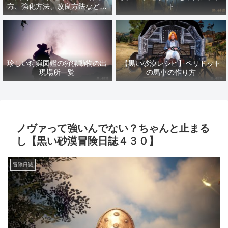
方、強化方法、改良方法などま
ト
とめ【黒い砂漠冒険日誌１４１
７】
珍しい狩猟図鑑の狩猟動物の出
【黒い砂漠レシピ】ペリドット
現場所一覧
の馬車の作り方
ノヴァって強いんでない？ちゃんと止まる
し【黒い砂漠冒険日誌４３０】
冒険日誌