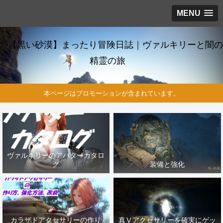
MENU
【黒い砂漠】まったり冒険日誌｜ヴァルキリーと闇の
精霊の旅
本ページはプロモーションが含まれています。
ヴァルキリーのアバターカタロ
グ
装備と強化
カラザドアクセサリーの作り
真Ⅴアクセサリーを確実にゲッ