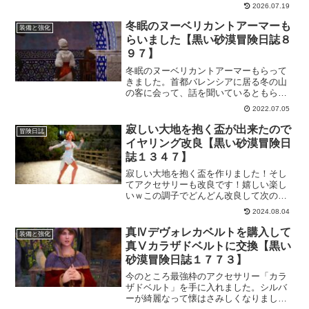
かったりしてちょい不便。なので、ヴァ
2026.07.19
ルぽんのアバターを確認できるように一
覧にしてみました。ヴァルキリーを使っ
冬眠のヌーベリカントアーマーも
装備と強化
ている方の参考にもなると嬉しいです
らいました【黒い砂漠冒険日誌８
ね。
９７】
冬眠のヌーベリカントアーマーもらって
きました。首都バレンシアに居る冬の山
の客に会って、話を聞いているともらえ
ます。やることは単純なんだけど、意外
2022.07.05
にも想定外のところでイラッとしますｗ
もらえたからいいけど。とりあえずは、
寂しい大地を抱く盃が出来たので
冒険日誌
その先はまだまだ遠いので倉庫へｗ
イヤリング改良【黒い砂漠冒険日
誌１３４７】
寂しい大地を抱く盃を作りました！そし
てアクセサリーも改良です！嬉しい楽し
いｗこの調子でどんどん改良して次の上
位狩り場にチャレンジ出来るようになる
2024.08.04
といいなー。その前に、全てのアクセサ
リーを真Ⅴにしないといけないんだけど
真Ⅳデヴォレカベルトを購入して
装備と強化
ｗ
真Ⅴカラザドベルトに交換【黒い
砂漠冒険日誌１７７３】
今のところ最強枠のアクセサリー「カラ
ザドベルト」を手に入れました。シルバ
ーが綺麗なって懐はさみしくなりました