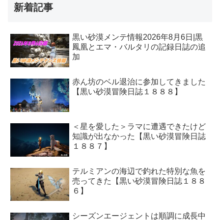
新着記事
黒い砂漠メンテ情報2026年8月6日|黒
鳳凰とエマ・バルタリの記録日誌の追
加
赤ん坊のベル退治に参加してきました
【黒い砂漠冒険日誌１８８８】
＜星を愛した＞ラマに遭遇できたけど
知識が出なかった【黒い砂漠冒険日誌
１８８７】
テルミアンの海辺で釣れた特別な魚を
売ってきた【黒い砂漠冒険日誌１８８
６】
シーズンエージェントは順調に成長中