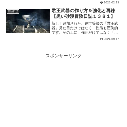
けど、攻撃力が上がるので将来的にはい
2026.02.23
いことです。なので、ここから先に行く
には必須装備と考えれば全然問題なし！
君王武器の作り方＆強化と再錬
冒険日誌
な、ハズｗ
【黒い砂漠冒険日誌１３８１】
新しく追加された、創世等級の「君王武
器」見た目だけではなく、性能も圧倒的
です。その上に、強化だけではなく「再
錬」という追加効果まで付与できる！こ
2024.09.17
こまでくると、この先はどうなるんだ？
という不安もありますが、今は「いつ作
れる？」の方が大きいｗ
スポンサーリンク