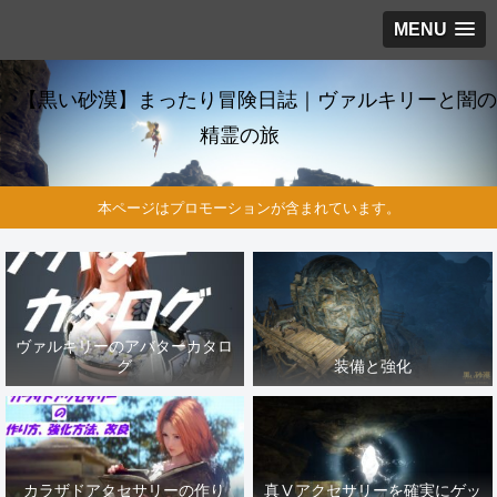
MENU
【黒い砂漠】まったり冒険日誌｜ヴァルキリーと闇の
精霊の旅
本ページはプロモーションが含まれています。
ヴァルキリーのアバターカタロ
グ
装備と強化
カラザドアクセサリーの作り
真Ⅴアクセサリーを確実にゲッ