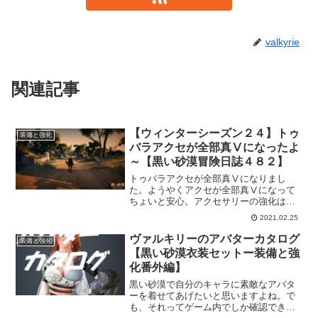
valkyrie
関連記事
【ウィンターシーズン２４】トゥ
装備と強化
バラアクセが全部真Ⅴになったよ
～【黒い砂漠冒険日誌４８２】
トゥバラアクセが全部真Ⅴになりまし
た。ようやくアクセが全部真Ⅴになって
ちょいと安心。アクセサリーの強化は難
しいイメージがありましたけど、無事強
2021.02.25
化完了できてよかった。けど、これって
武器と防具を強化しつつ貯まったスタッ
ヴァルキリーのアバターカタログ
装備と強化
クでアクセを叩くというちょっともった
【黒い砂漠衣装セットー装備と強
いない強化の仕方だった気もする。
化番外編】
黒い砂漠で自分のキャラに素敵なアバタ
ーを着せてあげたいと思いますよね。で
も、それってゲーム内でしか確認できな