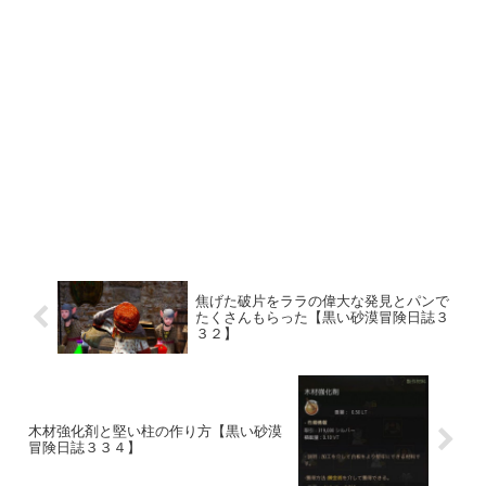
焦げた破片をララの偉大な発見とパンで
たくさんもらった【黒い砂漠冒険日誌３
３２】
木材強化剤と堅い柱の作り方【黒い砂漠
冒険日誌３３４】