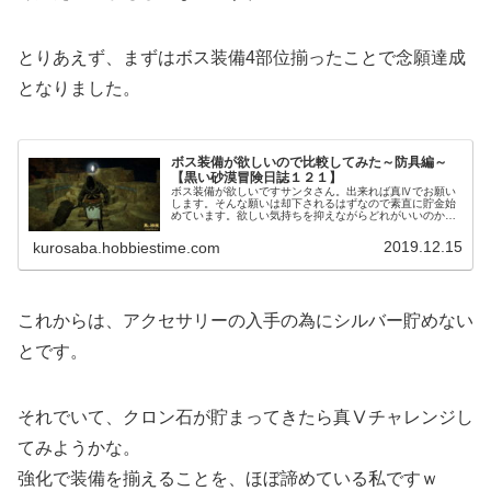
とりあえず、まずはボス装備4部位揃ったことで念願達成
となりました。
ボス装備が欲しいので比較してみた～防具編～
【黒い砂漠冒険日誌１２１】
ボス装備が欲しいですサンタさん。出来れば真Ⅳでお願い
します。そんな願いは却下されるはずなので素直に貯金始
めています。欲しい気持ちを抑えながらどれがいいのか比
較してみました。
2019.12.15
kurosaba.hobbiestime.com
これからは、アクセサリーの入手の為にシルバー貯めない
とです。
それでいて、クロン石が貯まってきたら真Ⅴチャレンジし
てみようかな。
強化で装備を揃えることを、ほぼ諦めている私ですｗ