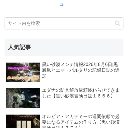
ュー
人気記事
黒い砂漠メンテ情報2026年8月6日|黒
鳳凰とエマ・バルタリの記録日誌の追
加
エダナの防具解放依頼終わらせてきま
した【黒い砂漠冒険日誌１６６６】
オルビア・アカデミーの週間依頼で必
要になるアイテムの作り方【黒い砂漠
冒険日誌１７７４】