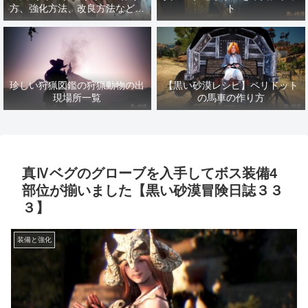
方、強化方法、改良方法などま
ト
とめ【黒い砂漠冒険日誌１４１
７】
珍しい狩猟図鑑の狩猟動物の出
【黒い砂漠レシピ】ペリドット
現場所一覧
の馬車の作り方
真Ⅳベグのグローブを入手してボス装備4
部位が揃いました【黒い砂漠冒険日誌３３
３】
装備と強化