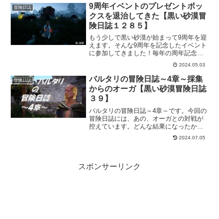
で改めて確認しておきました。
9周年イベントのプレゼントボッ
冒険日誌
クスを退治してきた【黒い砂漠冒
険日誌１２８５】
もう少しで黒い砂漠が始まって9周年を迎
えます。そんな9周年を記念したイベント
に参加してきました！毎年の周年記念は
楽しみでもあるんで、今年のケーキもし
2024.05.03
っかり貰いにいきますよー。
バルタリの冒険日誌～4章～採集
冒険日誌
からのオーガ【黒い砂漠冒険日誌
３９】
バルタリの冒険日誌～4章～です。今回の
冒険日誌には、あの、オーガとの対戦が
控えています。どんな結果になったかと
いうと…。最初は、採集でラクラクこな
2024.07.05
せたんですけどね。
スポンサーリンク