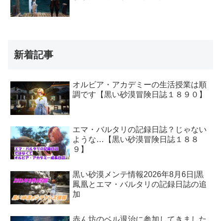
新着記事
オルビア・アカデミーの生活授業は順
調です【黒い砂漠冒険日誌１８９０】
エマ・バルタリの記録日誌？じゃない
ような…【黒い砂漠冒険日誌１８８
９】
黒い砂漠メンテ情報2026年8月6日|黒
鳳凰とエマ・バルタリの記録日誌の追
加
赤ん坊のベル退治に参加してきました