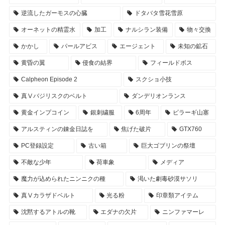
逆流したガーモスの心臓
ドタバタ雪花雪原
オーネットの精霊水
加工
ナルシラン装備
物々交換
かかし
パールアビス
エージェント
未知の鉱石
黄昏の翼
侵食の結界
フィールドボス
Calpheon Episode 2
スクショ小技
真Ⅴバジリスクのベルト
ダンデリオンランス
黄金インプコイン
銀刺繍服
6周年
ビラーギ山塞
アルスティンの錬金日誌を
焦げた破片
GTX760
PC登録設定
古い箱
巨大ゴブリンの祭壇
不敵な少年
荷車象
メディア
魔力が込められたニンニクの種
渇いた劇毒砂漠サソリ
真Ⅴカラザドベルト
光る粉
印章類アイテム
沈黙するアトルの靴
エダナの欠片
ニンファマーレ