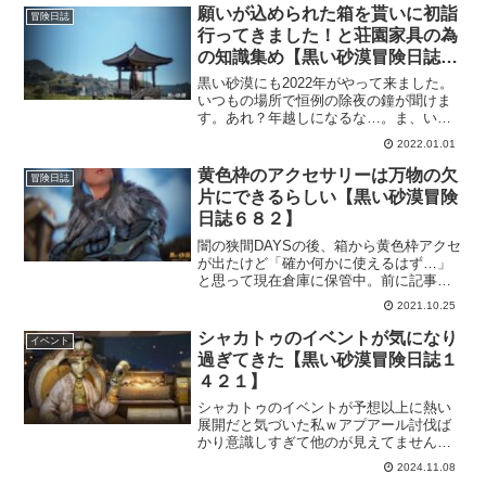
た。途中分岐依頼もあるので、変更され
願いが込められた箱を貰いに初詣
冒険日誌
たところも確認してみたいと思います。
行ってきました！と荘園家具の為
の知識集め【黒い砂漠冒険日誌７
３８】
黒い砂漠にも2022年がやって来ました。
いつもの場所で恒例の除夜の鐘が聞けま
す。あれ？年越しになるな…。ま、いっ
かｗ雰囲気だけでも初詣ってことでｗし
2022.01.01
っかりとお願いもしてきたことですし、
今年も楽しく黒い砂漠を遊んでいきたい
黄色枠のアクセサリーは万物の欠
冒険日誌
と思います。
片にできるらしい【黒い砂漠冒険
日誌６８２】
闇の狭間DAYSの後、箱から黄色枠アクセ
が出たけど「確か何かに使えるはず…」
と思って現在倉庫に保管中。前に記事に
したような気がしたので確認したら「万
2021.10.25
物の欠片」を作る事が出来るらしい。あ
れだ、黒い亡霊のオーラが作れるアイテ
シャカトゥのイベントが気になり
イベント
ム。
過ぎてきた【黒い砂漠冒険日誌１
４２１】
シャカトゥのイベントが予想以上に熱い
展開だと気づいた私ｗアプアール討伐ば
かり意識しすぎて他のが見えてませんで
した。ふと財貨リストを見て「これは参
2024.11.08
加せなあかんやつやっ！」と理解したの