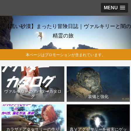
MENU
【黒い砂漠】まったり冒険日誌｜ヴァルキリーと闇の
精霊の旅
本ページはプロモーションが含まれています。
ヴァルキリーのアバターカタロ
グ
装備と強化
カラザドアクセサリーの作り
真Ⅴアクセサリーを確実にゲッ