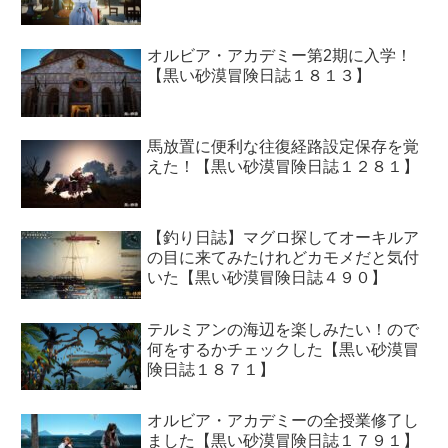
オルビア・アカデミー第2期に入学！
【黒い砂漠冒険日誌１８１３】
馬放置に便利な往復経路設定保存を覚
えた！【黒い砂漠冒険日誌１２８１】
【釣り日誌】マグロ探してオーキルア
の目に来てみたけれどカモメだと気付
いた【黒い砂漠冒険日誌４９０】
テルミアンの海辺を楽しみたい！ので
何をするかチェックした【黒い砂漠冒
険日誌１８７１】
オルビア・アカデミーの全授業修了し
ました【黒い砂漠冒険日誌１７９１】