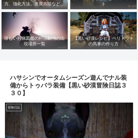
方、強化方法、改良方法などま
ト
とめ【黒い砂漠冒険日誌１４１
７】
珍しい狩猟図鑑の狩猟動物の出
【黒い砂漠レシピ】ペリドット
現場所一覧
の馬車の作り方
ハサシンでオータムシーズン遊んでナル装
備からトゥバラ装備【黒い砂漠冒険日誌３
３０】
冒険日誌