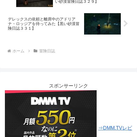
い砂漠冒険日誌３２９】
デレックスの依頼と離席中のアドリア
ナ・ロッジアを待ってみた【黒い砂漠冒
険日誌３３１】
ホーム
冒険日誌
スポンサーリンク
⇒DMM.TVレビ