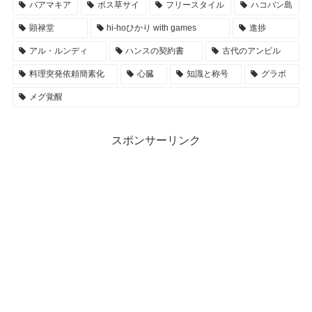
バアマキア
ボス草サイ
フリースタイル
ハコバン島
顕禄堂
hi-hoひかり with games
進捗
アル・ルンディ
ハンスの契約書
古代のアンビル
料理突発依頼簡素化
心臓
知識と称号
グラボ
メグ覚醒
スポンサーリンク