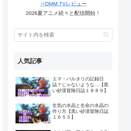
⇒DMM.TVレビュー
2026夏アニメ続々と配信開始！
人気記事
エマ・バルタリの記録日
誌？じゃないような…【黒
い砂漠冒険日誌１８８９】
生気の水晶と生命の水晶の
作り方【黒い砂漠冒険日誌
１６５５】