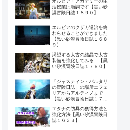
オルビア・アカデミーの生
活授業は順調です【黒い砂
漠冒険日誌１８９０】
エルビアのクザカ退治を終
わらせることができました
【黒い砂漠冒険日誌１６８
９】
渇望する太古の結晶で太古
装備を強化してみる！【黒
い砂漠冒険日誌１７８０】
「ジャスティン・バルタリ
の冒険日誌」の場所エフェ
リアからアルティノまで
【黒い砂漠冒険日誌１７０
６】
エダナの防具の獲得方法と
強化方法【黒い砂漠冒険日
誌１６３３】