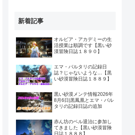
新着記事
オルビア・アカデミーの生
活授業は順調です【黒い砂
漠冒険日誌１８９０】
エマ・バルタリの記録日
誌？じゃないような…【黒
い砂漠冒険日誌１８８９】
黒い砂漠メンテ情報2026年
8月6日|黒鳳凰とエマ・バル
タリの記録日誌の追加
赤ん坊のベル退治に参加し
てきました【黒い砂漠冒険
日誌１８８８】