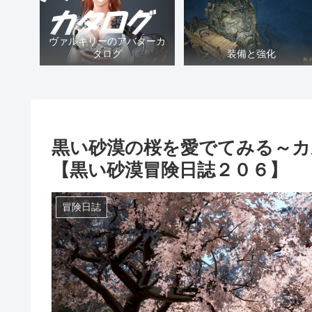
ヴァルキリーのアバターカ
タログ
装備と強化
黒い砂漠の桜を愛でてみる～カ
【黒い砂漠冒険日誌２０６】
冒険日誌