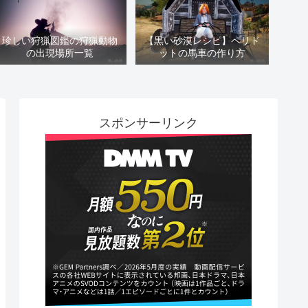
珍しい狩猟図鑑の狩猟動物
【黒い砂漠レシピ】ペリド
の出現場所一覧
ットの馬車の作り方
スポンサーリンク