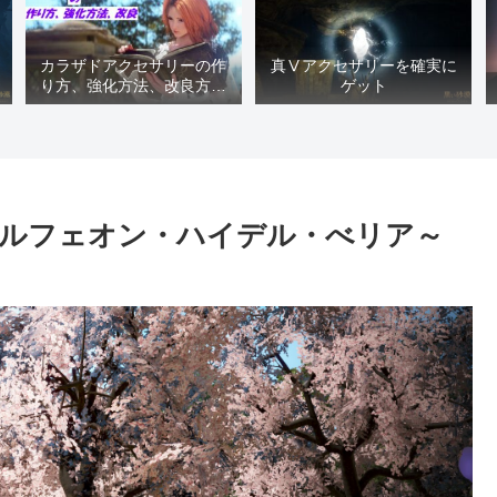
カラザドアクセサリーの作
真Ⅴアクセサリーを確実に
り方、強化方法、改良方法
ゲット
などまとめ【黒い砂漠冒険
日誌１４１７】
ルフェオン・ハイデル・べリア～