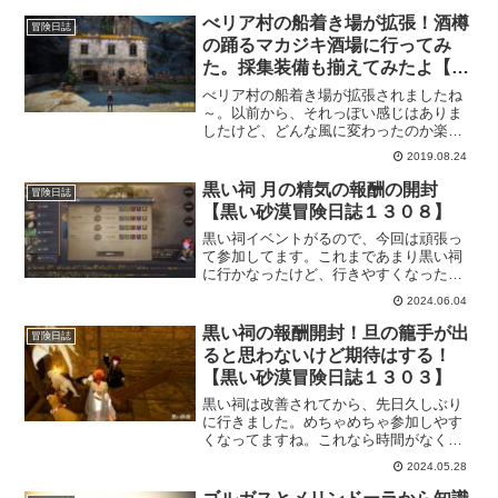
べリア村の船着き場が拡張！酒樽
冒険日誌
の踊るマカジキ酒場に行ってみ
た。採集装備も揃えてみたよ【黒
い砂漠冒険日誌２１】
べリア村の船着き場が拡張されましたね
～。以前から、それっぽい感じはありま
したけど、どんな風に変わったのか楽し
みです。それと、そろそろ生活系にも手
2019.08.24
を出していこうかと考えて、新たに「こ
れはいけるんちゃうの」と思ったものを
黒い祠 月の精気の報酬の開封
冒険日誌
用意してみました。
【黒い砂漠冒険日誌１３０８】
黒い祠イベントがるので、今回は頑張っ
て参加してます。これまであまり黒い祠
に行かなったけど、行きやすくなったの
もありますし「旦の籠手がほしいな」と
2024.06.04
いうのも重なってたので、行く気も起き
たわけですｗしかし、やっぱり月の精気
黒い祠の報酬開封！旦の籠手が出
冒険日誌
のボスは苦手だ…。
ると思わないけど期待はする！
【黒い砂漠冒険日誌１３０３】
黒い祠は改善されてから、先日久しぶり
に行きました。めちゃめちゃ参加しやす
くなってますね。これなら時間がなくて
もサクッと行ける！一災シニだとですが
2024.05.28
ｗそれでも、ここまで改善してくれてる
なら、今後はもうちょっと行く回数を増