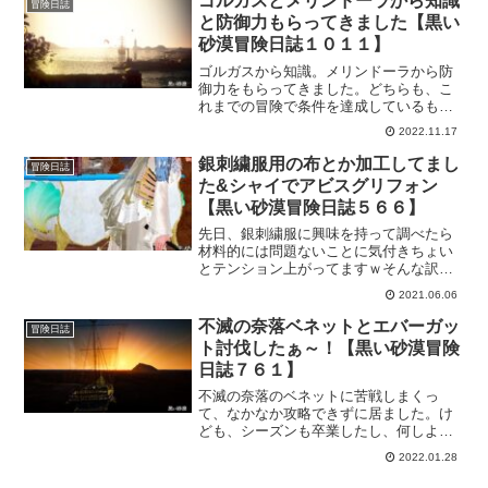
ゴルガスとメリンドーラから知識
冒険日誌
やしてみよう！
と防御力もらってきました【黒い
砂漠冒険日誌１０１１】
ゴルガスから知識。メリンドーラから防
御力をもらってきました。どちらも、こ
れまでの冒険で条件を達成しているもの
となりますが、なんとかもらう事ができ
2022.11.17
ました。ゴルガスの方は後1つと、メリン
ドーラからは攻撃力をもらわないとなの
銀刺繍服用の布とか加工してまし
冒険日誌
で、ボチボチ頑張っておきます。
た&シャイでアビスグリフォン
【黒い砂漠冒険日誌５６６】
先日、銀刺繍服に興味を持って調べたら
材料的には問題ないことに気付きちょい
とテンション上がってますｗそんな訳で
加工が必要なものを作ってました。大量
2021.06.06
加工使ってたくさん作った！と思う。
後、シャイでアビスグリフォン倒せた！
不滅の奈落ベネットとエバーガッ
冒険日誌
ト討伐したぁ～！【黒い砂漠冒険
日誌７６１】
不滅の奈落のベネットに苦戦しまくっ
て、なかなか攻略できずに居ました。け
ども、シーズンも卒業したし、何しよー
ってなった時にリブートのおかげでだい
2022.01.28
ぶ強くなった気がしたので、もしかして
行けるんじゃ？と思って行ってみまし