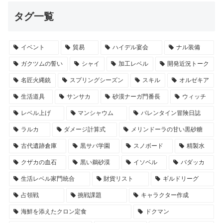
タグ一覧
イベント
貿易
ハイデル宴会
ナル装備
ガクツムの誓い
シャイ
加工レベル
開発近況トーク
名匠火縄銃
スプリングシーズン
スキル
オルゼキア
生活道具
サンサカ
砂漠ナーガ門番長
ウィッチ
レベル上げ
マンシャウム
バレンタイン冒険日誌
ラルカ
ダメージ計算式
メリンドーラの甘い黒砂糖
古代遺跡倉庫
黒サバ学園
スノボード
精製水
クザカの血石
黒い鵜砂漠
イソベル
バダッカ
生活レベル家門統合
財貨リスト
ギルドリーグ
占領戦
挑戦課題
キャラクター作成
海鮮を添えたクロン定食
ドクマン