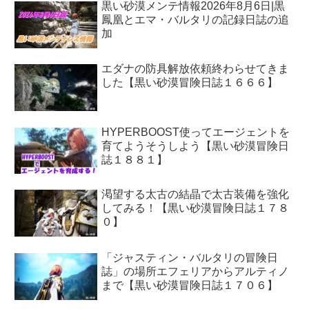
黒い砂漠メンテ情報2026年8月6日|黒
鳳凰とエマ・バルタリの記録日誌の追
加
エダナの防具解放依頼終わらせてきま
した【黒い砂漠冒険日誌１６６６】
HYPERBOOST使ってエージェントを
育てようそうしよう【黒い砂漠冒険日
誌１８８１】
渇望する太古の結晶で太古装備を強化
してみる！【黒い砂漠冒険日誌１７８
０】
「ジャスティン・バルタリの冒険日
誌」の場所エフェリアからアルティノ
まで【黒い砂漠冒険日誌１７０６】