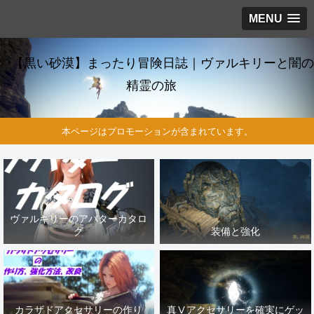
MENU
【黒い砂漠】まったり冒険日誌｜ヴァルキリーと闇の
精霊の旅
本ページはプロモーションが含まれています。
ヴァルキリーのアバターカタロ
グ
装備と強化
カラザドアクセサリーの作り
真Ⅴアクセサリーを確実にゲッ