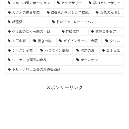
マルニの気力ポーション
アクセサリー
雲のアクセサリー
カクオの世界地図
盗掘者が落とした羊皮紙
五色の光明石
精霊酒
甘いチョコレートイベント
そよ風の吹く荘園の一日
昇級依頼
覚醒コルセア
加工名匠
響きの地
ガイピンラーシア寺院
クツム
シーズン卒業
ハロウィン依頼
沈黙の海
ニミュエ
シャカトゥ商団の金塊
ゲームオン
トリーナ騎士団長の軍需援助品
スポンサーリンク