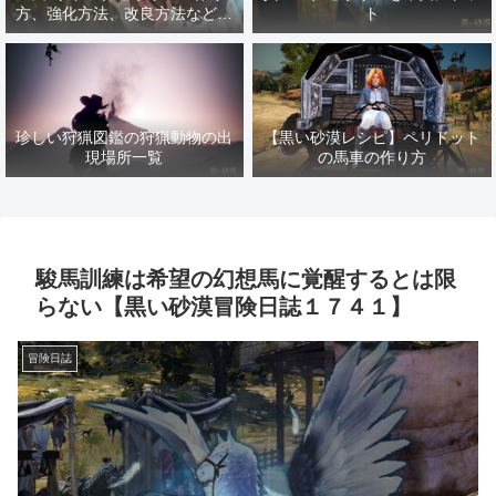
方、強化方法、改良方法などま
ト
とめ【黒い砂漠冒険日誌１４１
７】
珍しい狩猟図鑑の狩猟動物の出
【黒い砂漠レシピ】ペリドット
現場所一覧
の馬車の作り方
駿馬訓練は希望の幻想馬に覚醒するとは限
らない【黒い砂漠冒険日誌１７４１】
冒険日誌