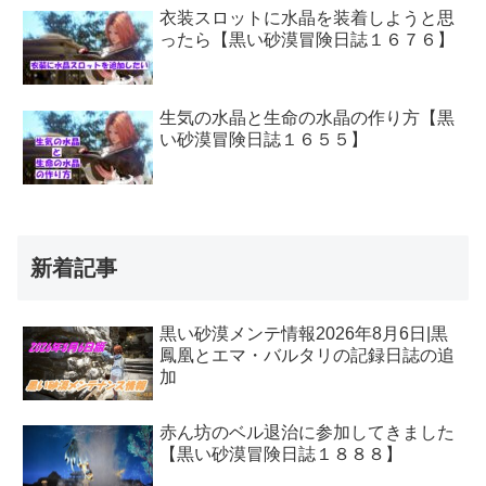
衣装スロットに水晶を装着しようと思
ったら【黒い砂漠冒険日誌１６７６】
生気の水晶と生命の水晶の作り方【黒
い砂漠冒険日誌１６５５】
新着記事
黒い砂漠メンテ情報2026年8月6日|黒
鳳凰とエマ・バルタリの記録日誌の追
加
赤ん坊のベル退治に参加してきました
【黒い砂漠冒険日誌１８８８】