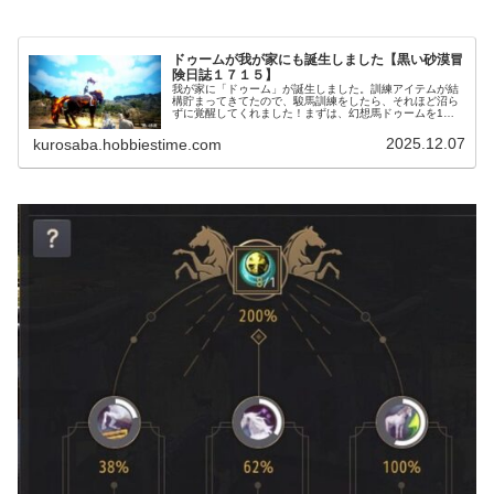
ドゥームが我が家にも誕生しました【黒い砂漠冒
険日誌１７１５】
我が家に「ドゥーム」が誕生しました。訓練アイテムが結
構貯まってきてたので、駿馬訓練をしたら、それほど沼ら
ずに覚醒してくれました！まずは、幻想馬ドゥームを1頭
確保です。微睡みにはもう1頭必要ですが、素材アイテム
の補充と産まれたドゥームの育成を開始です。
2025.12.07
kurosaba.hobbiestime.com