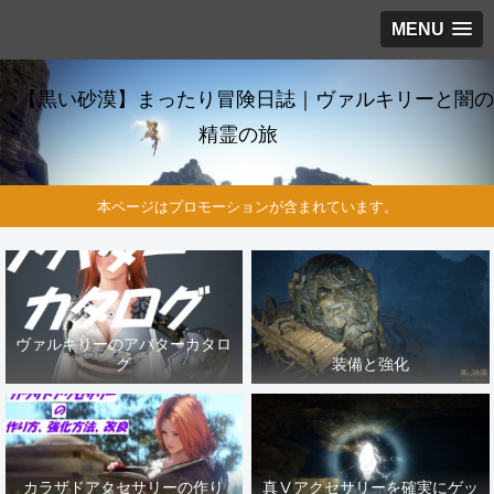
MENU
【黒い砂漠】まったり冒険日誌｜ヴァルキリーと闇の
精霊の旅
本ページはプロモーションが含まれています。
ヴァルキリーのアバターカタロ
グ
装備と強化
カラザドアクセサリーの作り
真Ⅴアクセサリーを確実にゲッ