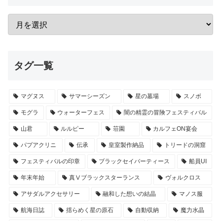
タグ一覧
マグヌス
サマーシーズン
星の墓場
スノボ
モグラ
ウォーターフェス
闇の精霊の冒険フェスティバル
山君
ルルピー
荘園
カルフェON宴会
パプアクリニ
伝承
皇室製作納品
トリードの洞窟
フェスティバルの印章
ブラックセイバーティース
船員UI
年末年始
真Ⅴブラックスターランス
ヴォルクロス
アサダルアクセサリー
融和した想いの結晶
マノス服
航海日誌
揺らめく星の原石
自動収納
魔力水晶