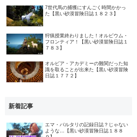
7世代馬の捕獲にすんごく時間かかっ
た【黒い砂漠冒険日誌１８２３】
狩猟授業終わりました！オルビウム・
フロンティア！【黒い砂漠冒険日誌１
７８３】
オルビア・アカデミーの難関だった知
識を取ることが出来た【黒い砂漠冒険
日誌１７７２】
新着記事
エマ・バルタリの記録日誌？じゃない
ような…【黒い砂漠冒険日誌１８８
９】