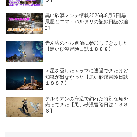
黒い砂漠メンテ情報2026年8月6日|黒
鳳凰とエマ・バルタリの記録日誌の追
加
赤ん坊のベル退治に参加してきました
【黒い砂漠冒険日誌１８８８】
＜星を愛した＞ラマに遭遇できたけど
知識が出なかった【黒い砂漠冒険日誌
１８８７】
テルミアンの海辺で釣れた特別な魚を
売ってきた【黒い砂漠冒険日誌１８８
６】