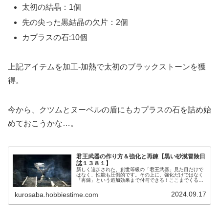
太初の結晶：1個
先の尖った黒結晶の欠片：2個
カプラスの石:10個
上記アイテムを加工‐加熱で太初のブラックストーンを獲
得。
今から、クツムとヌーベルの盾にもカプラスの石を詰め始
めておこうかな…。
君王武器の作り方＆強化と再錬【黒い砂漠冒険日
誌１３８１】
新しく追加された、創世等級の「君王武器」見た目だけで
はなく、性能も圧倒的です。その上に、強化だけではなく
「再錬」という追加効果まで付与できる！ここまでくる
と、この先はどうなるんだ？という不安もありますが、今
は「いつ作れる？」の方が大きいｗ
2024.09.17
kurosaba.hobbiestime.com