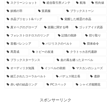
スクリーンショット
総合取引所メンテ
航海
性向値
妖精の羽
貿易服
ブラックストーン
水晶プリセット&バッグ
覚醒した精霊の水晶
真Ⅴベグのグローブ
楽園に関する噂
ゴッドアイド武器
フォレストロナロスのリング
記憶の痕跡
切り取り
首都バレンシア
バジリスクのベルト
団体命令
馬育成
トビーの友達
クラトゥカ古代遺跡
ブラックスターランス
血の風を纏ったヌーベル
オーディリタ知識
イソベルの依頼
マスカンのシューズ
細工されたコーラルベルト
パデュス戦士長
遺跡
赤い砂の結晶リング
PCスペック
シャイ才能開花
スポンサーリンク