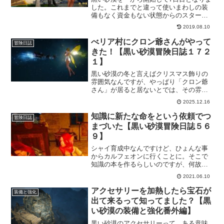
した。これまでと違って使いまわしの装
備もなく資金もない状態からのスタート
を楽しもうと思ってはじめてみたのです
2019.08.10
が、今の黒い砂漠は初心者さんにとって
嬉しい報酬がたくさんあって楽しめます
べリア村にクロン爺さんがやって
冒険日誌
ね。やっぱりいいわこのゲームｗ
きた！【黒い砂漠冒険日誌１７２
１】
黒い砂漠の冬と言えばクリスマス飾りの
雰囲気なんですが、やっぱり「クロン爺
さん」が居ると居ないとでは、その雰囲
気もまた変わります。今年はクロン爺さ
2025.12.16
んが来てくれたので、いつもより楽しい
クリスマスの雰囲気になってて嬉しいで
知識に新たな命をという依頼でつ
冒険日誌
す。
まづいた【黒い砂漠冒険日誌５６
９】
シャイ育成中なんですけど、ひょんな事
からカルフェオンに行くことに。そこで
知識の本を作るらしいのですが、何故か
目的の本が出来ない。なぜだ？調べてみ
2021.06.10
ると、新しく本を作る事はなく以前に作
ったものを持って行けばいいという事で
アクセサリーを加熱したら宝石が
装備と強化
した。前にクリアしててよかった。
出て来るって知ってました？【黒
い砂漠の装備と強化番外編】
黒い砂漠のアクセサリーって、ある意味