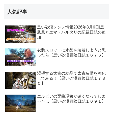
人気記事
黒い砂漠メンテ情報2026年8月6日|黒
鳳凰とエマ・バルタリの記録日誌の追
加
衣装スロットに水晶を装着しようと思
ったら【黒い砂漠冒険日誌１６７６】
渇望する太古の結晶で太古装備を強化
してみる！【黒い砂漠冒険日誌１７８
０】
エルビアの歪曲現象が遠くなってしま
った…【黒い砂漠冒険日誌１６９１】