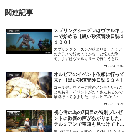
関連記事
スプリングシーズンはヴァルキリ
冒険日誌
ーで始める【黒い砂漠冒険日誌１
１００】
スプリングシーズンが始まりました！ど
のクラスで始めようかなーと悩んだ挙
句、まずはヴァルキリーで行こうと決め
ました。シーズンの目標とかやりたい事
2023.03.03
とかを一通りこなしてから、最後の最後
でプガルの秒時計を使おうかと考えてま
オルビアのイベント依頼に行って
冒険日誌
す。なんせ釣りシーズンですしねｗ
来た【黒い砂漠冒険日誌５３４】
ゴールデンウィーク前のメンテというこ
ともあり、イベントがたくさんあるので
早速行ってきました。オルビアのヴィオ
ニエからの依頼。簡単にすませられるの
2021.04.29
でとっとと終わらせておこう。息抜きに
もちょうどいいですよー。
初心者の為の7日目の特別プレゼ
冒険日誌
ントに歓喜の声があがりました。
テルミアンで宝箱も見つけて上機
嫌！【黒い砂漠冒険日誌4】
黒い砂漠を一から開始して7日目となりま