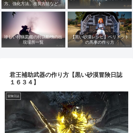
方、強化方法、改良方法などま
ト
とめ【黒い砂漠冒険日誌１４１
７】
珍しい狩猟図鑑の狩猟動物の出
【黒い砂漠レシピ】ペリドット
現場所一覧
の馬車の作り方
君王補助武器の作り方【黒い砂漠冒険日誌
１６３４】
冒険日誌