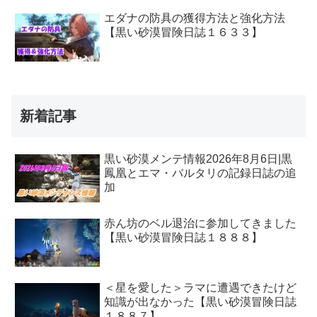
エダナの防具の獲得方法と強化方法
【黒い砂漠冒険日誌１６３３】
新着記事
黒い砂漠メンテ情報2026年8月6日|黒
鳳凰とエマ・バルタリの記録日誌の追
加
赤ん坊のベル退治に参加してきました
【黒い砂漠冒険日誌１８８８】
＜星を愛した＞ラマに遭遇できたけど
知識が出なかった【黒い砂漠冒険日誌
１８８７】