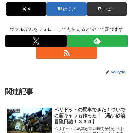
X
はてブ
コピー
ヴァルぽんをフォローしてもらえると泣いて喜びます
valkyrie
関連記事
ペリドットの馬車できた！ついで
冒険日誌
に新キャラも作った！【黒い砂漠
冒険日誌１３３４】
ペリドットの馬車が長い時間がかかりま