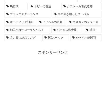
馬育成
トビーの友達
クラトゥカ古代遺跡
ブラックスターランス
血の風を纏ったヌーベル
オーディリタ知識
イソベルの依頼
マスカンのシューズ
細工されたコーラルベルト
パデュス戦士長
遺跡
赤い砂の結晶リング
PCスペック
シャイ才能開花
スポンサーリンク