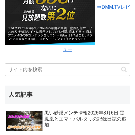
⇒DMM.TVレビ
ュー
人気記事
黒い砂漠メンテ情報2026年8月6日|黒
鳳凰とエマ・バルタリの記録日誌の追
加