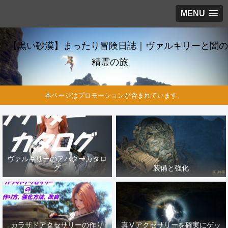
MENU
【黒い砂漠】まったり冒険日誌｜ヴァルキリーと闇の
精霊の旅
本ページはプロモーションが含まれています。
ヴァルキリーのアバターカタロ
グ
装備と強化
カラザドアクセサリーの作り
真Ⅴアクセサリーを確実にゲッ