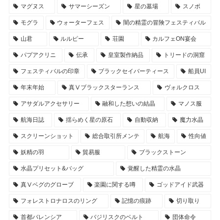
マグヌス
サマーシーズン
星の墓場
スノボ
モグラ
ウォーターフェス
闇の精霊の冒険フェスティバル
山君
ルルピー
荘園
カルフェON宴会
パプアクリニ
伝承
皇室製作納品
トリードの洞窟
フェスティバルの印章
ブラックセイバーティース
船員UI
年末年始
真Ⅴブラックスターランス
ヴォルクロス
アサダルアクセサリー
融和した想いの結晶
マノス服
航海日誌
揺らめく星の原石
自動収納
魔力水晶
スクリーンショット
総合取引所メンテ
航海
性向値
妖精の羽
貿易服
ブラックストーン
水晶プリセット&バッグ
覚醒した精霊の水晶
真Ⅴベグのグローブ
楽園に関する噂
ゴッドアイド武器
フォレストロナロスのリング
記憶の痕跡
切り取り
首都バレンシア
バジリスクのベルト
団体命令