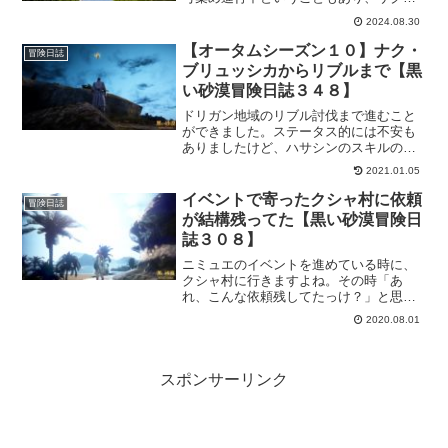
と獲得しておきました。そして家具です
2024.08.30
が、朝の国・都に関連するものなので、
こちらも忘れずにもらっておきたいです
【オータムシーズン１０】ナク・
冒険日誌
ね。
ブリュッシカからリブルまで【黒
い砂漠冒険日誌３４８】
ドリガン地域のリブル討伐まで進むこと
ができました。ステータス的には不安も
ありましたけど、ハサシンのスキルのお
かげで何とかこなせてます。あと、亀裂
2021.01.05
の残響も行ってきましたけど…。
イベントで寄ったクシャ村に依頼
冒険日誌
が結構残ってた【黒い砂漠冒険日
誌３０８】
ニミュエのイベントを進めている時に、
クシャ村に行きますよね。その時「あ
れ、こんな依頼残してたっけ？」と思う
ぐらいに残ってましてｗメインキャラの
2020.08.01
ヴァルぽんでは、出来るだけ依頼はこな
していたつもりなんですけど。とにか
く、見つけたからには依頼をこなそうじ
ゃないかと思って、頑張ります！
スポンサーリンク