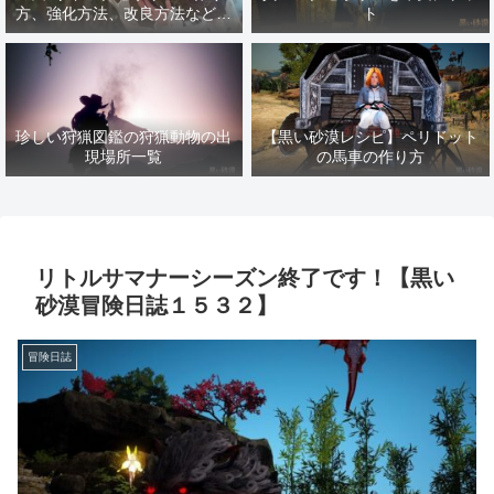
方、強化方法、改良方法などま
ト
とめ【黒い砂漠冒険日誌１４１
７】
珍しい狩猟図鑑の狩猟動物の出
【黒い砂漠レシピ】ペリドット
現場所一覧
の馬車の作り方
リトルサマナーシーズン終了です！【黒い
砂漠冒険日誌１５３２】
冒険日誌