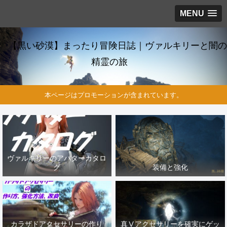
MENU
【黒い砂漠】まったり冒険日誌｜ヴァルキリーと闇の
精霊の旅
本ページはプロモーションが含まれています。
ヴァルキリーのアバターカタロ
グ
装備と強化
カラザドアクセサリーの作り
真Ⅴアクセサリーを確実にゲッ