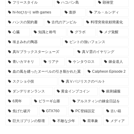
フリースタイル
ハコバン島
顕禄堂
hi-hoひかり with games
進捗
アル・ルンディ
ハンスの契約書
古代のアンビル
料理突発依頼簡素化
心臓
知識と称号
グラボ
メグ覚醒
埃まみれの陶器
ピントの強いフェンス
真Ⅳブラックスターシューズ
真Ⅴ雲のイヤリング
青いカマキリ
リアナ
ケンタウロス
錬金道人
血の風を纏ったヌーベルの引き裂かれた翼
Calpheon Episode 2
スクショ小技
真Ⅴバジリスクのベルト
ダンデリオンランス
黄金インプコイン
銀刺繍服
6周年
ビラーギ山塞
アルスティンの錬金日誌を
焦げた破片
GTX760
PC登録設定
古い箱
巨大ゴブリンの祭壇
不敵な少年
荷車象
メディア