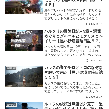
４８】
統合プリセットが実装されて、狩りや採
集とやりたいことに合わせて、サッと各
種プリセットを変えられるのはすごく便
利な機能だと思います。けど、個人的に
2025.09.12
はちょっと不安な部分もありまして、統
合プリセットの概要と気になった部分を
バルタリの冒険日誌～9章～洞窟
冒険日誌
書いておきます。
めぐりとグルニルとモグリスとヘ
イリー【黒い砂漠冒険日誌５７】
バルタリの冒険日誌～9章～です。今回
は、冒険らしい内容となっていますね。
好きな人ならワクワク。そうでないなら
面倒。2極化しそうな冒険日誌ですが、楽
2024.07.05
しく進めてまいりましょ。
カラスの巣でチロとトロのなぞな
冒険日誌
ぞ解いて来た【黒い砂漠冒険日誌
３５５】
カラスの巣にも行って来た、海に出たか
らにはついでに出来る事しとかないとっ
て思って。オーキルアに続いて次はカラ
スの巣です。着いて早々なぞなぞ出され
2020.09.27
たりしてますけど、難しくもないので
OK!招待状がなくてもカラスの巣に入れ
ルエフの依頼は蜂蜜以外完了！迷
冒険日誌
るのはラビニアさんのおかげでした。
子ペンギンもらえました【黒い砂