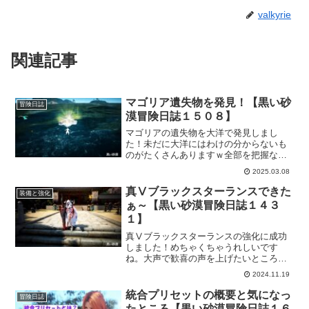
valkyrie
関連記事
マゴリア遺失物を発見！【黒い砂
冒険日誌
漠冒険日誌１５０８】
マゴリアの遺失物を大洋で発見しまし
た！未だに大洋にはわけの分からないも
のがたくさんありますｗ全部を把握なん
てできませんけど、少しでも大洋に何が
2025.03.08
あるかわかってくると「大洋に出よ
う！」って気も出てくるのかもですね。
真Ⅴブラックスターランスできた
装備と強化
ぁ～【黒い砂漠冒険日誌１４３
１】
真Ⅴブラックスターランスの強化に成功
しました！めちゃくちゃうれしいです
ね。大声で歓喜の声を上げたいところで
すが、小さくよっしゃと呟いておきまし
2024.11.19
たｗとにかく、念願の真Ⅴブラックスタ
ーランスを獲得できて嬉しい！
統合プリセットの概要と気になっ
冒険日誌
たところ【黒い砂漠冒険日誌１６