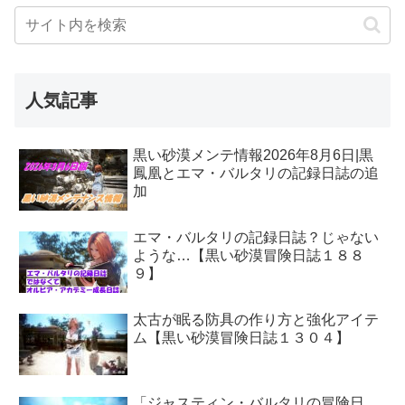
人気記事
黒い砂漠メンテ情報2026年8月6日|黒
鳳凰とエマ・バルタリの記録日誌の追
加
エマ・バルタリの記録日誌？じゃない
ような…【黒い砂漠冒険日誌１８８
９】
太古が眠る防具の作り方と強化アイテ
ム【黒い砂漠冒険日誌１３０４】
「ジャスティン・バルタリの冒険日