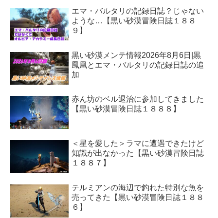
エマ・バルタリの記録日誌？じゃない
ような…【黒い砂漠冒険日誌１８８
９】
黒い砂漠メンテ情報2026年8月6日|黒
鳳凰とエマ・バルタリの記録日誌の追
加
赤ん坊のベル退治に参加してきました
【黒い砂漠冒険日誌１８８８】
＜星を愛した＞ラマに遭遇できたけど
知識が出なかった【黒い砂漠冒険日誌
１８８７】
テルミアンの海辺で釣れた特別な魚を
売ってきた【黒い砂漠冒険日誌１８８
６】