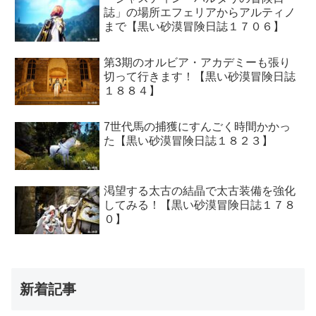
誌」の場所エフェリアからアルティノ
まで【黒い砂漠冒険日誌１７０６】
第3期のオルビア・アカデミーも張り
切って行きます！【黒い砂漠冒険日誌
１８８４】
7世代馬の捕獲にすんごく時間かかっ
た【黒い砂漠冒険日誌１８２３】
渇望する太古の結晶で太古装備を強化
してみる！【黒い砂漠冒険日誌１７８
０】
新着記事