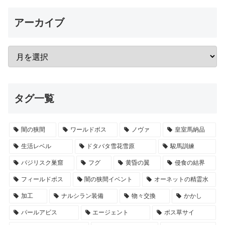
アーカイブ
タグ一覧
闇の狭間
ワールドボス
ノヴァ
皇室馬納品
生活レベル
ドタバタ雪花雪原
駿馬訓練
バジリスク巣窟
フグ
黄昏の翼
侵食の結界
フィールドボス
闇の狭間イベント
オーネットの精霊水
加工
ナルシラン装備
物々交換
かかし
パールアビス
エージェント
ボス草サイ